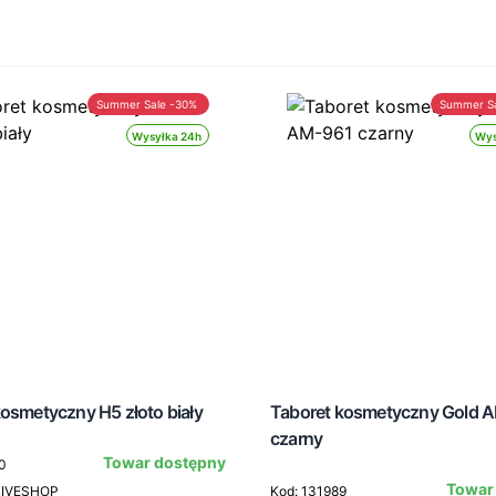
Summer Sale -30%
Summer S
Wysyłka 24h
Wys
osmetyczny H5 złoto biały
Taboret kosmetyczny Gold 
czarny
Towar dostępny
0
Towar
TIVESHOP
Kod: 131989