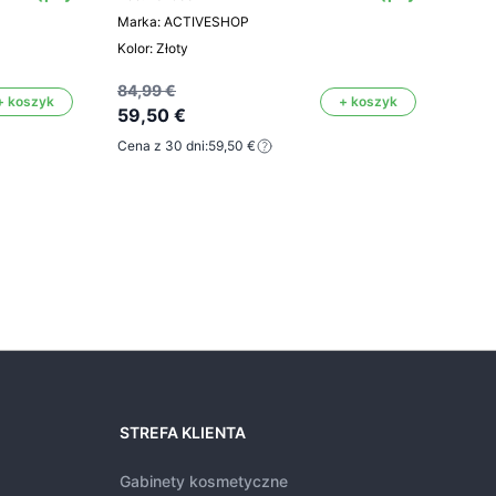
Kod: 
Marka: ACTIVESHOP
Mark
Kolor: Złoty
84,99 €
+ koszyk
+ koszyk
46,4
59,50 €
32,
Cena z 30 dni:
59,50 €
Cena 
STREFA KLIENTA
Gabinety kosmetyczne