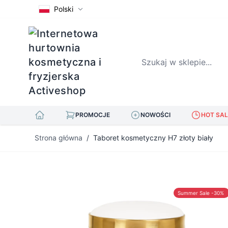
Polski
Szukaj w sklepie...
PROMOCJE
NOWOŚCI
HOT SAL
Przejdź do treści
Strona główna
/
Taboret kosmetyczny H7 złoty biały
Summer Sale -30%