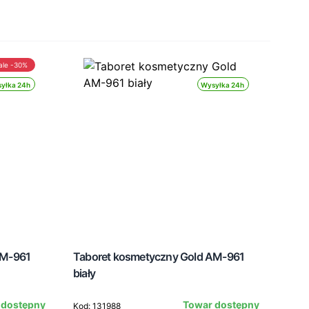
ale -30%
yłka 24h
Wysyłka 24h
AM-961
Taboret kosmetyczny Gold AM-961
Lamp
biały
 dostępny
Towar dostępny
Kod: 131988