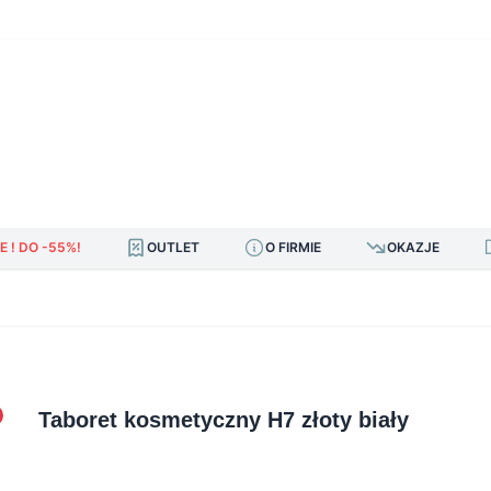
E ! DO -55%!
OUTLET
O FIRMIE
OKAZJE
Taboret kosmetyczny H7 złoty biały