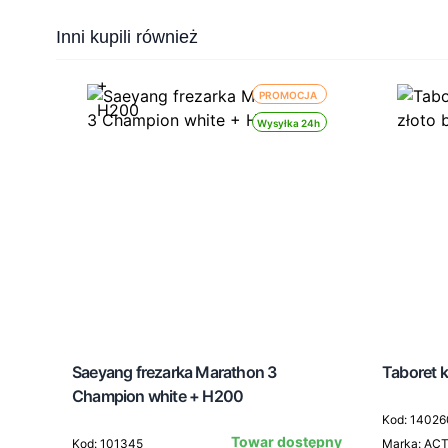
Press to skip carousel
Inni kupili również
PROMOCJA
Wysyłka 24h
Saeyang frezarka Marathon 3
Taboret k
Champion white + H200
Kod: 14026
Towar dostępny
Kod: 101345
Marka: AC