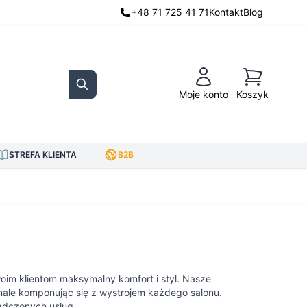
+48 71 725 41 71
Kontakt
Blog
Koszyk
Moje konto
Koszyk
Search
STREFA KLIENTA
B2B
swoim klientom maksymalny komfort i styl. Nasze
ale komponując się z wystrojem każdego salonu.
iadczonych usług.