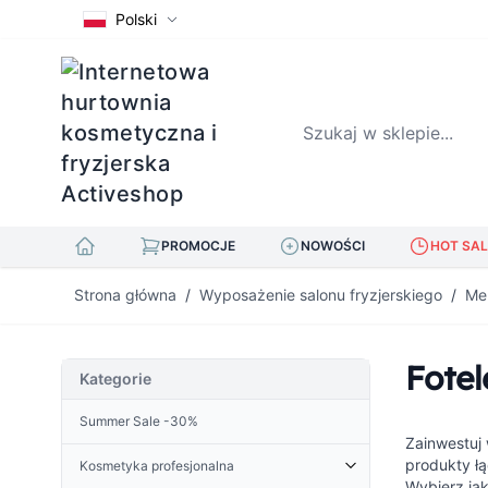
Polski
Szukaj w sklepie...
PROMOCJE
NOWOŚCI
HOT SAL
Przejdź do treści
Strona główna
/
Wyposażenie salonu fryzjerskiego
/
Meb
Fotel
Kategorie
Summer Sale -30%
Zainwestuj 
produkty ł
Kosmetyka profesjonalna
Wybierz jak