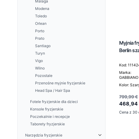
Malaga
UNIQUE SKIN Kremy do twarzy
Modena
AESTHETIC GLOW Zabieg
Toledo
ceramidowo-peptydowy
Orlean
Porto
Prato
Myjnia f
Santiago
Berlin sz
Turyn
Vigo
Kod: 11142
Wilno
Marka:
Pozostale
GABBIANO
Przenośne myjnie fryzjerskie
Kolor: Szar
Head Spa / Hair Spa
799,99 €
Fotele fryzjerskie dla dzieci
468,94
Konsole fryzjerskie
Cena z 30 
Poczekalnie i recepcje
Taborety fryzjerskie
Narzędzia fryzjerskie