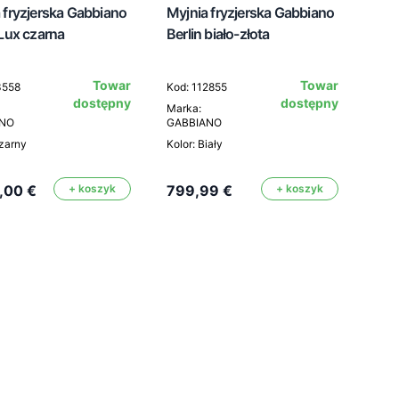
 fryzjerska Gabbiano
Myjnia fryzjerska Gabbiano
 Lux czarna
Berlin biało-złota
Towar
Towar
3558
Kod: 112855
dostępny
dostępny
Marka:
ANO
GABBIANO
Czarny
Kolor: Biały
,00 €
+ koszyk
799,99 €
+ koszyk