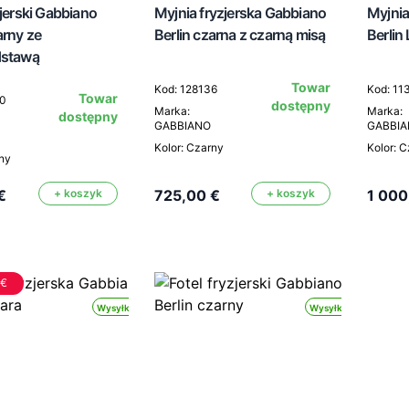
zjerski Gabbiano
Myjnia fryzjerska Gabbiano
Myjnia
arny ze
Berlin czarna z czarną misą
Berlin
dstawą
Towar
Kod: 128136
Kod: 11
Towar
00
dostępny
Marka:
Marka:
dostępny
GABBIANO
GABBI
Kolor: Czarny
Kolor: 
rny
€
+ koszyk
725,00 €
+ koszyk
1 000
 €
Wysyłka 24h
Wysyłka 24h