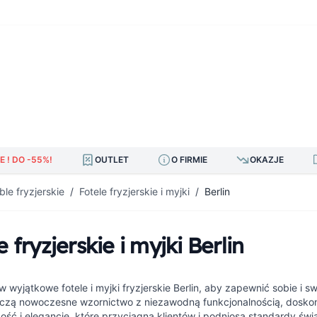
E ! DO -55%!
OUTLET
O FIRMIE
OKAZJE
le fryzjerskie
/
Fotele fryzjerskie i myjki
/
Berlin
e fryzjerskie i myjki Berlin
w wyjątkowe fotele i myjki fryzjerskie Berlin, aby zapewnić sobie i 
ączą nowoczesne wzornictwo z niezawodną funkcjonalnością, doskon
ość i elegancję, które przyciągną klientów i podniosą standardy św