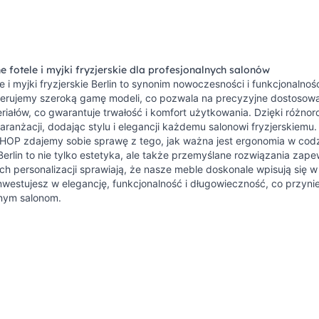
 fotele i myjki fryzjerskie dla profesjonalnych salonów
e i myjki fryzjerskie Berlin to synonim nowoczesności i funkcjonalnoś
ferujemy szeroką gamę modeli, co pozwala na precyzyjne dostosow
riałów, co gwarantuje trwałość i komfort użytkowania. Dzięki różno
ranżacji, dodając stylu i elegancji każdemu salonowi fryzjerskiemu.
P zdajemy sobie sprawę z tego, jak ważna jest ergonomia w codzien
 Berlin to nie tylko estetyka, ale także przemyślane rozwiązania z
ch personalizacji sprawiają, że nasze meble doskonale wpisują się
nwestujesz w elegancję, funkcjonalność i długowieczność, co przyni
lnym salonom.