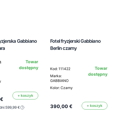
ryzjerska Gabbiano
Fotel fryzjerski Gabbiano
ara
Berlin czarny
Towar
4
dostępny
Towar
Kod: 111422
dostępny
Marka:
GABBIANO
y
Kolor: Czarny
+ koszyk
 €
390,00 €
+ koszyk
dni:
599,99 €