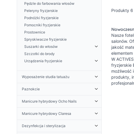
Pędzle do farbowania włosów
SNIPPEX
Produkty
6
Peleryny fryzjerskie
Podnóżki fryzjerskie
Pomocniki fryzjerskie
Nowoczesne
Prostownice
Nasze fotel
Spryskiwacze fryzjerskie
salonów. O
Suszarki do włosów
jakość mate
elementem a
Szczotki do brody
Uchwyty na suszarkę
W ACTIVESHO
Urządzenia fryzjerskie
fryzjerskie
Sauny i infrazony GABBIANO
możliwość i
Urządzenia CODOS
Wyposażenie studia tatuażu
produkty, i
profesjona
Urządzenia KESSNER
Podłokietniki do tatuażu
Paznokcie
Urządzenia WAHL
Fotele do tatuażu
Akcesoria do paznokci
Urządzenia VALERA
Taborety do tatuażu
Manicure hybrydowy Ocho Nails
Biurka do manicure
Urządzenia pozostałe
Dekoracje
Bazy i topy hybrydowe Ocho Nails
Formy do żelu
Manicure hybrydowy Claresa
Oświetlenie do tatuażu
Lakiery hybrydowe Ocho Nails
Kleje i płyny
Dezynfekcja i sterylizacja do studia
Bazy i topy hybrydowe Claresa
Płyny i preparaty Ocho Nails
Dezynfekcja i sterylizacja
tatuażu
Lampy LED i UV do paznokci
Lakiery hybrydowe Claresa
Żele do paznokci Ocho Nails
Igły do tatuażu - cartridge
Lampy na biurko