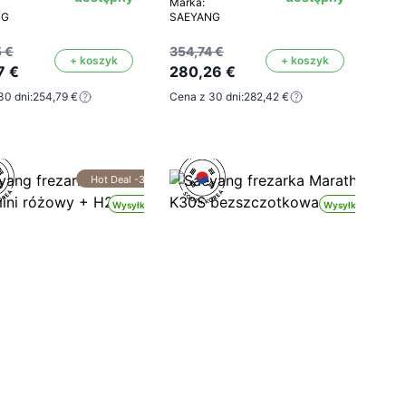
Marka:
NG
SAEYANG
 €
354,74 €
+ koszyk
+ koszyk
7 €
280,26 €
30 dni:
254,79 €
Cena z 30 dni:
282,42 €
Hot Deal -30%
Wysyłka 24h
Wysyłka 24h