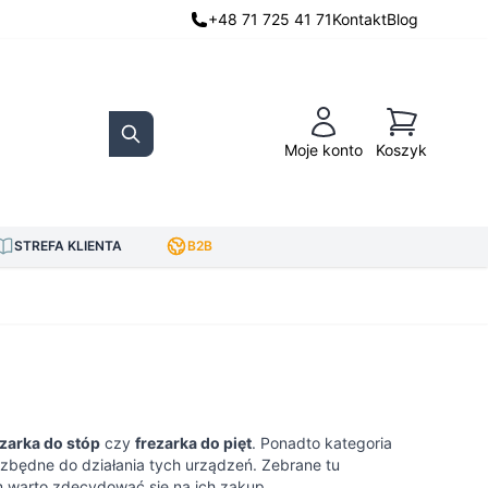
+48 71 725 41 71
Kontakt
Blog
Koszyk
Moje konto
Koszyk
Search
STREFA KLIENTA
B2B
ezarka do stóp
czy
frezarka do pięt
. Ponadto kategoria
ezbędne do działania tych urządzeń. Zebrane tu
m warto zdecydować się na ich zakup.