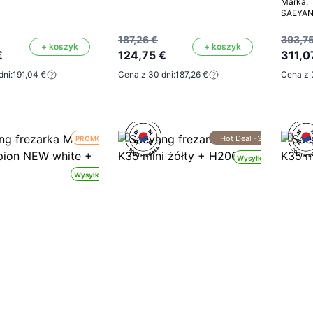
Marka:
SAEYA
187,26 €
393,75
+ koszyk
+ koszyk
€
124,75 €
311,0
dni:
191,04 €
Cena z 30 dni:
187,26 €
Cena z 
Hot Deal -30%
PROMOCJA
Wysyłka 24h
Wysyłka 24h