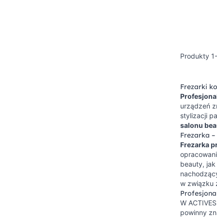
Produkty
1
Frezarki k
Profesjona
urządzeń z
stylizacji 
salonu bea
Frezarka –
Frezarka p
opracowani
beauty, ja
nachodzącyc
w związku 
Profesjona
W ACTIVES
powinny zna