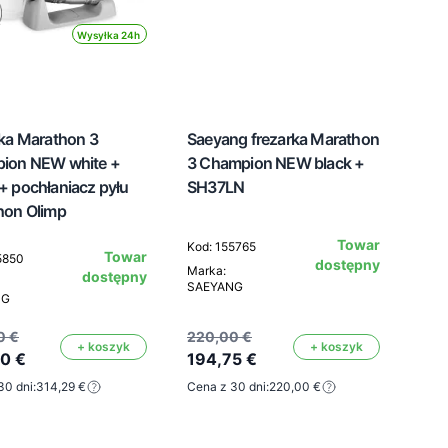
Wysyłka 24h
ka Marathon 3
Saeyang frezarka Marathon
ion NEW white +
3 Champion NEW black +
 pochłaniacz pyłu
SH37LN
hon Olimp
Towar
Kod: 155765
Towar
5850
dostępny
Marka:
dostępny
SAEYANG
NG
0 €
220,00 €
+ koszyk
+ koszyk
0 €
194,75 €
30 dni:
314,29 €
Cena z 30 dni:
220,00 €