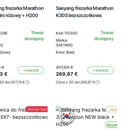
ng frezarka Marathon
Saeyang frezarka Marathon
ini różowy + H200
K30S bezszczotkowa
Towar
Towar
5398
Kod: 155300
dostępny
dostępny
Marka:
NG
SAEYANG
Różowy
Kolor: Biały
 €
317,50 €
+ koszyk
+ koszyk
3 €
269,87 €
30 dni:
207,19 €
Cena z 30 dni:
269,87 €
Summer Sale -30%
OKAZJA
Wysyłka 24h