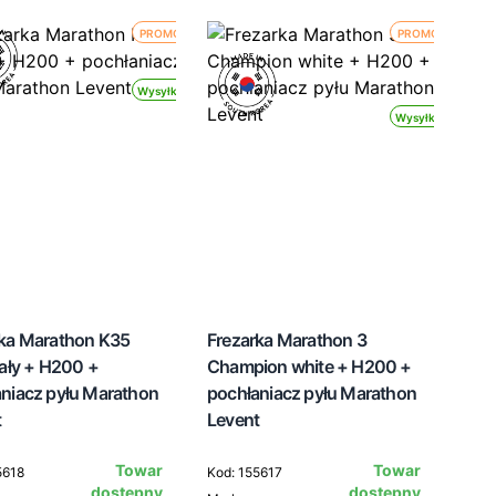
PROMOCJA
PROMOCJA
Wysyłka 24h
Wysyłka 24h
rka Marathon K35
Frezarka Marathon 3
iały + H200 +
Champion white + H200 +
niacz pyłu Marathon
pochłaniacz pyłu Marathon
t
Levent
Towar
Towar
5618
Kod: 155617
dostępny
dostępny