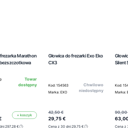
frezarka Marathon
Głowica do frezarki Exo Eko
Głowic
 bezszczotkowa
CX3
Silent
Towar
9
dostępny
Chwilowo
Kod: 154563
Kod: 15
niedostępny
Marka: EXO
Marka:
42,50 €
90,00
+ koszyk
€
29,75 €
63,00
dni:
297,28 €
Cena z 30 dni:
29,75 €
Cena z 