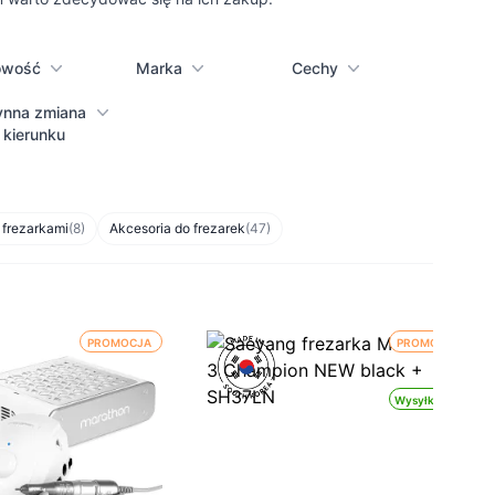
owość
Marka
Cechy
ynna zmiana
kierunku
 frezarkami
(8)
Akcesoria do frezarek
(47)
PROMOCJA
PROMOCJA
Wysyłka 24h