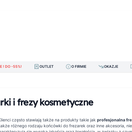
E ! DO -55%!
OUTLET
O FIRMIE
OKAZJE
rki i frezy kosmetyczne
 Klienci często stawiają także na produkty takie jak
profesjonalna fr
także różnego rodzaju końcówki do frezarek oraz inne akcesoria, ni
arakteryzują się wysoką jakością oraz trwałością, w związku z czy