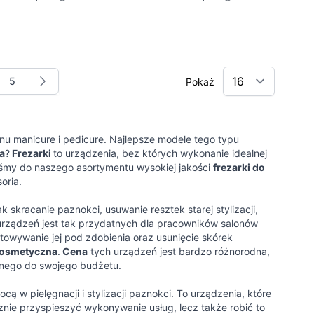
5
Pokaż
nę
na
Strona
u manicure i pedicure. Najlepsze modele tego typu
a
?
Frezarki
to urządzenia, bez których wykonanie idealnej
liśmy do naszego asortymentu wysokiej jakości
frezarki do
oria.
skracanie paznokci, usuwanie resztek starej stylizacji,
urządzeń jest tak przydatnych dla pracowników salonów
otowywanie jej pod zdobienia oraz usunięcie skórek
kosmetyczna
.
Cena
tych urządzeń jest bardzo różnorodna,
nego do swojego budżetu.
cą w pielęgnacji i stylizacji paznokci. To urządzenia, które
znie przyspieszyć wykonywanie usług, lecz także robić to