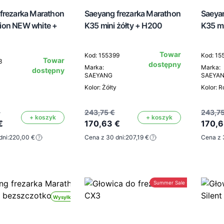
frezarka Marathon
Saeyang frezarka Marathon
Saeya
ion NEW white +
K35 mini żółty + H200
K35 m
Towar
Kod: 155399
Kod: 15
Towar
3
dostępny
Marka:
Marka:
dostępny
SAEYANG
SAEYA
Kolor: Żółty
Kolor: 
€
243,75 €
243,75
+ koszyk
+ koszyk
€
170,63 €
170,6
dni:
220,00 €
Cena z 30 dni:
207,19 €
Cena z 
Summer Sale -30%
Wysyłka 24h