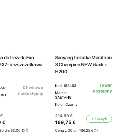
a do frezarki Exo
Saeyang frezarka Marathon
 SX7- bezszczotkowa
3 Champion NEW black +
H200
Towar
Kod: 154483
Chwilowo
4561
dostępny
Marka:
niedostępny
 EXO
SAEYANG
Kolor: Czarny
 €
214,99 €
+ koszyk
 €
169,75 €
30 dni:
63,00 €
Cena z 30 dni:
186,25 €