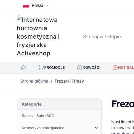
Polski
Szukaj w sklepie...
PROMOCJE
NOWOŚCI
HOT SAL
Przejdź do treści
Strona główna
/
Frezarki i frezy
Freza
Kategorie
Summer Sale -30%
Nasi liczni
ta zawiera 
Kosmetyka profesjonalna
produkty ch