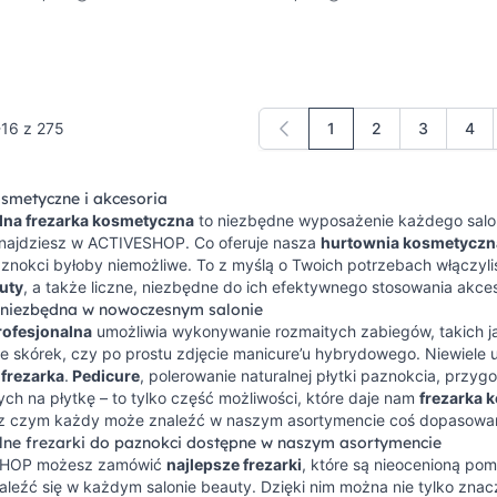
-
16
z
275
1
2
3
4
Aktualnie czytasz stro
Strona
Strona
Stro
osmetyczne i akcesoria
lna frezarka kosmetyczna
to niezbędne wyposażenie każdego salon
najdziesz w ACTIVESHOP. Co oferuje nasza
hurtownia kosmetyczn
paznokci byłoby niemożliwe. To z myślą o Twoich potrzebach włączy
uty
, a także liczne, niezbędne do ich efektywnego stosowania akces
 niezbędna w nowoczesnym salonie
rofesjonalna
umożliwia wykonywanie rozmaitych zabiegów, takich jak 
e skórek, czy po prostu zdjęcie manicure’u hybrydowego. Niewiele 
k
frezarka
.
Pedicure
, polerowanie naturalnej płytki paznokcia, przyg
h na płytkę – to tylko część możliwości, które daje nam
frezarka 
z czym każdy może znaleźć w naszym asortymencie coś dopasowa
lne frezarki do paznokci dostępne w naszym asortymencie
HOP możesz zamówić
najlepsze frezarki
, które są nieocenioną pomo
leźć się w każdym salonie beauty. Dzięki nim można nie tylko znac