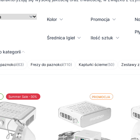
Kolor
Promocja
N
Pł
Średnica Igieł
Ilość sztuk
 kategorii
 paznokci
(63)
Frezy do paznokci
(110)
Kapturki ścierne
(50)
Zestawy z
Summer Sale -30%
PROMOCJA