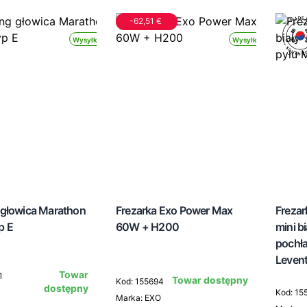
-62,51 €
Wysyłka 24h
Wysyłka 24h
głowica Marathon
Frezarka Exo Power Max
Freza
p E
60W + H200
mini b
pochła
Leven
Towar
1
Towar dostępny
Kod: 155694
dostępny
Kod: 15
Marka: EXO