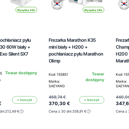
Wysyłka 24h
Wysyłka 24h
ochłaniacz pyłu
Frezarka Marathon K35
Frezar
0 60W biały +
mini biały + H200 +
Champ
Exo Silent SX7
pochłaniacz pyłu Marathon
H200 +
Olimp
Marat
Towar dostępny
35
Towar
Kod: 155851
Kod: 15
dostępny
O
Marka:
Marka:
SAEYANG
SAEYA
468,74 €
440,0
+ koszyk
+ koszyk
€
370,30 €
347,6
dni:
212,49 €
Cena z 30 dni:
358,91 €
Cena z 