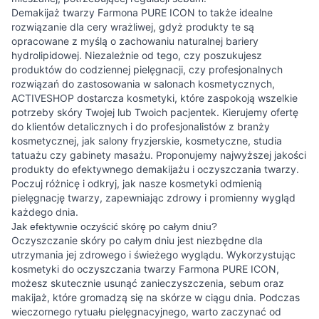
Demakijaż twarzy Farmona PURE ICON to także idealne
rozwiązanie dla cery wrażliwej, gdyż produkty te są
opracowane z myślą o zachowaniu naturalnej bariery
hydrolipidowej. Niezależnie od tego, czy poszukujesz
produktów do codziennej pielęgnacji, czy profesjonalnych
rozwiązań do zastosowania w salonach kosmetycznych,
ACTIVESHOP dostarcza kosmetyki, które zaspokoją wszelkie
potrzeby skóry Twojej lub Twoich pacjentek. Kierujemy ofertę
do klientów detalicznych i do profesjonalistów z branży
kosmetycznej, jak salony fryzjerskie, kosmetyczne, studia
tatuażu czy gabinety masażu. Proponujemy najwyższej jakości
produkty do efektywnego demakijażu i oczyszczania twarzy.
Poczuj różnicę i odkryj, jak nasze kosmetyki odmienią
pielęgnację twarzy, zapewniając zdrowy i promienny wygląd
każdego dnia.
Jak efektywnie oczyścić skórę po całym dniu?
Oczyszczanie skóry po całym dniu jest niezbędne dla
utrzymania jej zdrowego i świeżego wyglądu. Wykorzystując
kosmetyki do oczyszczania twarzy Farmona PURE ICON,
możesz skutecznie usunąć zanieczyszczenia, sebum oraz
makijaż, które gromadzą się na skórze w ciągu dnia. Podczas
wieczornego rytuału pielęgnacyjnego, warto zaczynać od