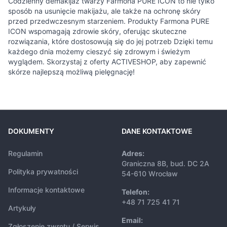
Codzienny demakijaż twarzy Farmona PURE ICON to nie tylko
sposób na usunięcie makijażu, ale także na ochronę skóry
przed przedwczesnym starzeniem. Produkty Farmona PURE
ICON wspomagają zdrowie skóry, oferując skuteczne
rozwiązania, które dostosowują się do jej potrzeb Dzięki temu
każdego dnia możemy cieszyć się zdrowym i świeżym
wyglądem. Skorzystaj z oferty ACTIVESHOP, aby zapewnić
skórze najlepszą możliwą pielęgnację!
DOKUMENTY
DANE KONTAKTOWE
Regulamin
Adres:
Graniczna 8B, bud. DC 2A
Polityka prywatności
54-610 Wrocław
Informacje kontaktowe
Telefon:
+48 71 725 41 71
Artykuły
Email:
Zgłoszenie zwrotu / Serwis