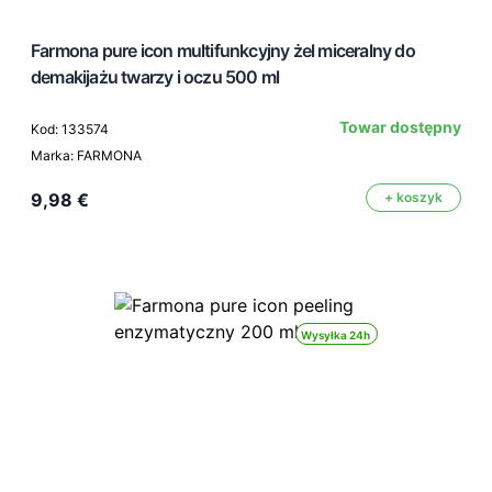
Farmona pure icon multifunkcyjny żel miceralny do
demakijażu twarzy i oczu 500 ml
Towar dostępny
Kod: 133574
Marka: FARMONA
9,98 €
+ koszyk
Wysyłka 24h