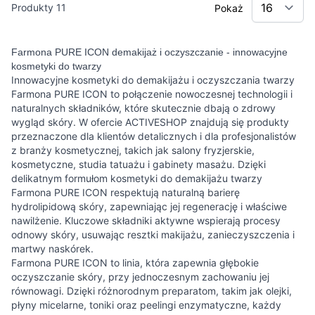
Produkty
11
Pokaż
Farmona PURE ICON demakijaż i oczyszczanie - innowacyjne
kosmetyki do twarzy
Innowacyjne kosmetyki do demakijażu i oczyszczania twarzy
Farmona PURE ICON to połączenie nowoczesnej technologii i
naturalnych składników, które skutecznie dbają o zdrowy
wygląd skóry. W ofercie ACTIVESHOP znajdują się produkty
przeznaczone dla klientów detalicznych i dla profesjonalistów
z branży kosmetycznej, takich jak salony fryzjerskie,
kosmetyczne, studia tatuażu i gabinety masażu. Dzięki
delikatnym formułom kosmetyki do demakijażu twarzy
Farmona PURE ICON respektują naturalną barierę
hydrolipidową skóry, zapewniając jej regenerację i właściwe
nawilżenie. Kluczowe składniki aktywne wspierają procesy
odnowy skóry, usuwając resztki makijażu, zanieczyszczenia i
martwy naskórek.
Farmona PURE ICON to linia, która zapewnia głębokie
oczyszczanie skóry, przy jednoczesnym zachowaniu jej
równowagi. Dzięki różnorodnym preparatom, takim jak olejki,
płyny micelarne, toniki oraz peelingi enzymatyczne, każdy