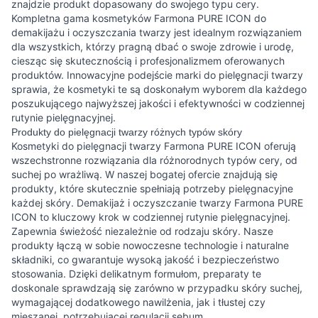
znajdzie produkt dopasowany do swojego typu cery.
Kompletna gama kosmetyków Farmona PURE ICON do
demakijażu i oczyszczania twarzy jest idealnym rozwiązaniem
dla wszystkich, którzy pragną dbać o swoje zdrowie i urodę,
ciesząc się skutecznością i profesjonalizmem oferowanych
produktów. Innowacyjne podejście marki do pielęgnacji twarzy
sprawia, że kosmetyki te są doskonałym wyborem dla każdego
poszukującego najwyższej jakości i efektywności w codziennej
rutynie pielęgnacyjnej.
Produkty do pielęgnacji twarzy różnych typów skóry
Kosmetyki do pielęgnacji twarzy Farmona PURE ICON oferują
wszechstronne rozwiązania dla różnorodnych typów cery, od
suchej po wrażliwą. W naszej bogatej ofercie znajdują się
produkty, które skutecznie spełniają potrzeby pielęgnacyjne
każdej skóry. Demakijaż i oczyszczanie twarzy Farmona PURE
ICON to kluczowy krok w codziennej rutynie pielęgnacyjnej.
Zapewnia świeżość niezależnie od rodzaju skóry. Nasze
produkty łączą w sobie nowoczesne technologie i naturalne
składniki, co gwarantuje wysoką jakość i bezpieczeństwo
stosowania. Dzięki delikatnym formułom, preparaty te
doskonale sprawdzają się zarówno w przypadku skóry suchej,
wymagającej dodatkowego nawilżenia, jak i tłustej czy
mieszanej, potrzebującej regulacji sebum.