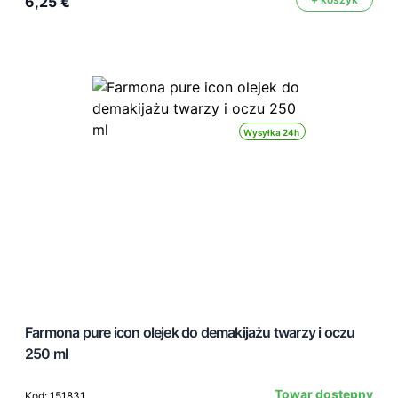
6,25 €
Wysyłka 24h
Farmona pure icon olejek do demakijażu twarzy i oczu
250 ml
Towar dostępny
Kod: 151831