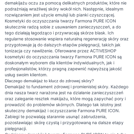
demakijażu oczu za pomocą delikatnych produktów, które nie
podrażniają wrażliwej skóry wokół nich. Następnie, idealnym
rozwiązaniem jest użycie emulsji lub pianki czyszczącej.
Kosmetyki do oczyszczania twarzy Farmona PURE ICON
skutecznie radzą sobie z usuwaniem zanieczyszczeń, a do
tego działają łagodząco i przywracają skórze blask. Ich
regularne stosowanie wspiera naturalną regenerację skóry oraz
przygotowuje ją do dalszych etapów pielęgnacji, takich jak
tonizacja czy nawilżenie. Oferowane przez ACTIVESHOP
kosmetyki do oczyszczania twarzy Farmona PURE ICON są
doskonałym wyborem dla klientów indywidualnych, jak i
profesjonalistów, którzy pragną zapewnić najwyższą jakość
usług swoim klientom.
Dlaczego demakijaż to klucz do zdrowej skóry?
Demakijaż to fundament zdrowej i promienistej skóry. Każdego
dnia nasza twarz narażona jest na działanie zanieczyszczeń
oraz zaleganie resztek makijażu, które mogą zapychać pory i
prowadzić do problemów skórnych. Dlatego tak istotny jest
skuteczny demakijaż i oczyszczanie Farmona PURE ICON.
Zabiegi te pozwalają starannie usunąć zabrudzenia,
pozostawiając skórę czystą i przygotowaną na dalsze etapy
pielęgnacji.