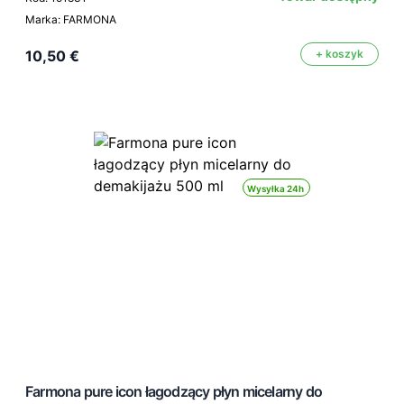
Marka: FARMONA
10,50 €
+ koszyk
Wysyłka 24h
Farmona pure icon łagodzący płyn micelarny do