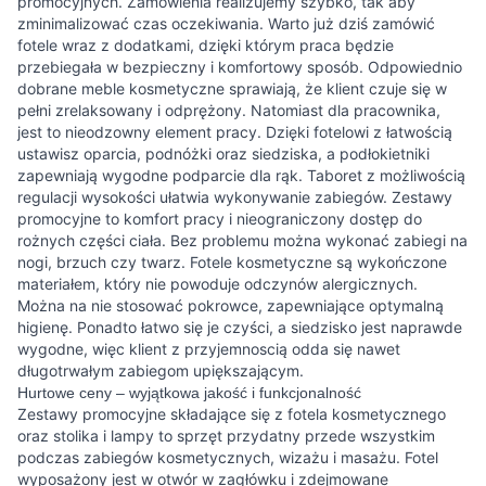
promocyjnych. Zamówienia realizujemy szybko, tak aby
zminimalizować czas oczekiwania. Warto już dziś zamówić
fotele wraz z dodatkami, dzięki którym praca będzie
przebiegała w bezpieczny i komfortowy sposób. Odpowiednio
dobrane meble kosmetyczne sprawiają, że klient czuje się w
pełni zrelaksowany i odprężony. Natomiast dla pracownika,
jest to nieodzowny element pracy. Dzięki fotelowi z łatwością
ustawisz oparcia, podnóżki oraz siedziska, a podłokietniki
zapewniają wygodne podparcie dla rąk. Taboret z możliwością
regulacji wysokości ułatwia wykonywanie zabiegów. Zestawy
promocyjne to komfort pracy i nieograniczony dostęp do
rożnych części ciała. Bez problemu można wykonać zabiegi na
nogi, brzuch czy twarz. Fotele kosmetyczne są wykończone
materiałem, który nie powoduje odczynów alergicznych.
Można na nie stosować pokrowce, zapewniające optymalną
higienę. Ponadto łatwo się je czyści, a siedzisko jest naprawde
wygodne, więc klient z przyjemnoscią odda się nawet
długotrwałym zabiegom upiększającym.
Hurtowe ceny – wyjątkowa jakość i funkcjonalność
Zestawy promocyjne składające się z fotela kosmetycznego
oraz stolika i lampy to sprzęt przydatny przede wszystkim
podczas zabiegów kosmetycznych, wizażu i masażu. Fotel
wyposażony jest w otwór w zagłówku i zdejmowane