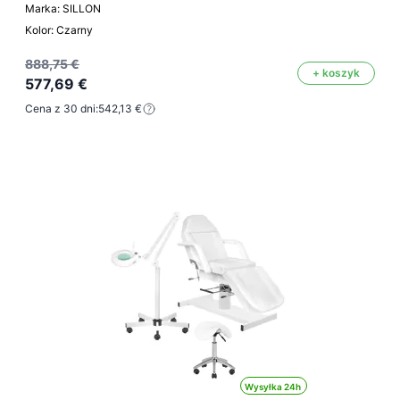
Marka: SILLON
Kolor: Czarny
888,75 €
+ koszyk
577,69 €
Cena z 30 dni:
542,13 €
Wysyłka 24h