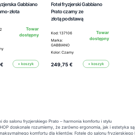
ryzjerska Gabbiano
Fotel fryzjerski Gabbiano
arno-złota
Prato czarny ze
złotą podstawą
Towar
2
Towar
Kod: 137106
dostępny
dostępny
Marka:
GABBIANO
rny
Kolor: Czarny
 €
+ koszyk
249,75 €
+ koszyk
ki do salonu fryzjerskiego Prato – harmonia komfortu i stylu
OP doskonale rozumiemy, że zarówno ergonomia, jak i estetyka są k
 maksymalnego komfortu dla klientów. Fotele do salonu fryzjerskiego P