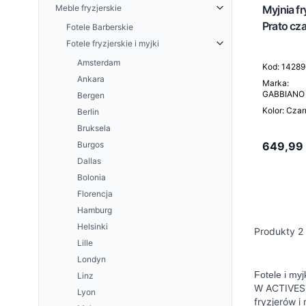
Meble fryzjerskie
Myjnia f
Rewitalizacja Vitamin Line
EYE CONTOUR Dermoodbudowujący
Prato cz
Fotele Barberskie
zabieg na okolice oczu
Wzmocnienie Strengthening Line
Fotele fryzjerskie i myjki
FACE ROLLER Mezoterapia
Płyny do oczyszczania wodorowego
mikroigłowa
Amsterdam
Kod: 14289
FILLER and LIFTING Zabieg mocno
Ankara
liftingujący
Marka:
GABBIANO
Bergen
HYDRA QUEST Zabieg nawilżający o
działaniu anti-ageing
Kolor: Cza
Berlin
IDEAL PROTECT Ochrona i
Bruksela
regeneracja skóry po zabiegach
Burgos
649,99
NEUROLIFT+ Zabieg dermo-
Dallas
liftingujący
Bolonia
PURE ICON Demakijaż i
oczyszczanie
Florencja
RETIN GOLD Zabieg ujędrniająco-
Hamburg
rozświetlający
Helsinki
Produkty
2
SKIN GENIC Genoaktywny zabieg
Lille
naprawczo-odmładzający
Londyn
SNAIL REPAIR Zabieg odmładzający
ze śluzem ślimaka
Fotele i myj
Linz
W ACTIVESH
Zestaw aktywnych koncentratów do
Lyon
pielęgnacji skóry
fryzjerów i