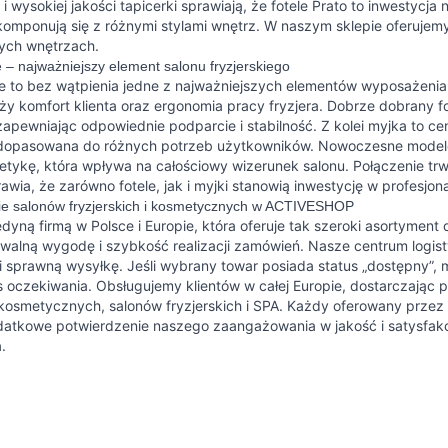
 i wysokiej jakości tapicerki sprawiają, że fotele Prato to inwestycja
komponują się z różnymi stylami wnętrz. W naszym sklepie oferujem
ych wnętrzach.
le – najważniejszy element salonu fryzjerskiego
ele to bez wątpienia jedne z najważniejszych elementów wyposażenia
eży komfort klienta oraz ergonomia pracy fryzjera. Dobrze dobrany
apewniając odpowiednie podparcie i stabilność. Z kolei myjka to ce
 dopasowana do różnych potrzeb użytkowników. Nowoczesne modele P
tetykę, która wpływa na całościowy wizerunek salonu. Połączenie t
awia, że zarówno fotele, jak i myjki stanowią inwestycję w profesjona
e salonów fryzjerskich i kosmetycznych w ACTIVESHOP
dyną firmą w Polsce i Europie, która oferuje tak szeroki asortyment
walną wygodę i szybkość realizacji zamówień. Nasze centrum logist
i sprawną wysyłkę. Jeśli wybrany towar posiada status „dostępny”
 oczekiwania. Obsługujemy klientów w całej Europie, dostarczając p
osmetycznych, salonów fryzjerskich i SPA. Każdy oferowany przez 
datkowe potwierdzenie naszego zaangażowania w jakość i satysfak
.