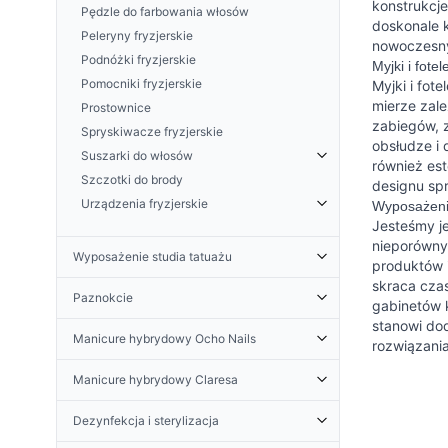
konstrukcje
Pędzle do farbowania włosów
SNIPPEX
doskonale 
Peleryny fryzjerskie
nowoczesn
Podnóżki fryzjerskie
Myjki i fote
Pomocniki fryzjerskie
Myjki i fot
mierze zal
Prostownice
zabiegów, z
Spryskiwacze fryzjerskie
obsłudze i
Suszarki do włosów
również es
Szczotki do brody
Uchwyty na suszarkę
designu spr
Urządzenia fryzjerskie
Wyposażeni
Jesteśmy je
Sauny i infrazony GABBIANO
nieporówny
Urządzenia CODOS
Wyposażenie studia tatuażu
produktów 
Urządzenia KESSNER
Podłokietniki do tatuażu
skraca czas
Paznokcie
Urządzenia WAHL
gabinetów k
Fotele do tatuażu
stanowi do
Akcesoria do paznokci
Urządzenia VALERA
Taborety do tatuażu
Manicure hybrydowy Ocho Nails
rozwiązania
Biurka do manicure
Urządzenia pozostałe
Dekoracje
Bazy i topy hybrydowe Ocho Nails
Formy do żelu
Manicure hybrydowy Claresa
Oświetlenie do tatuażu
Lakiery hybrydowe Ocho Nails
Kleje i płyny
Dezynfekcja i sterylizacja do studia
Bazy i topy hybrydowe Claresa
Płyny i preparaty Ocho Nails
Dezynfekcja i sterylizacja
tatuażu
Lampy LED i UV do paznokci
Lakiery hybrydowe Claresa
Żele do paznokci Ocho Nails
Igły do tatuażu - cartridge
Lampy na biurko