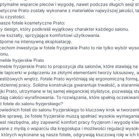
tymalne wsparcie pleców i wygodę, nawet podczas długich sesji st
etyczne Prato zostały wykonane z materiałów najwyższej jakości, ta
u czystości.
nasze fotele kosmetyczne Prato:
 design, który podkreśli wyjątkowy charakter każdego salonu.
e kształty, sprzyjające komfortowi użytkowania.
dporne na intensywną eksploatację.
cechom inwestycja w fotele fryzjerskie Prato to nie tylko wybór wysoki
lonu.
meble fryzjerskie Prato
meble fryzjerskie Prato to propozycja dla salonów, które stawiają na
 tapicerki w połączeniu ze złotymi elementami tworzy luksusowy, 
estiżowych wnętrz. Fotele Prato wyróżniają się ergonomiczną formą,
ziennej pracy. Solidna konstrukcja gwarantuje trwałość, a staranni
yjki Prato, utrzymane w tej samej eleganckiej stylistyce, pozwalają s
ają całości wyrafinowania. To rozwiązania, które spełnią oczekiwa
ć fotele do salonu fryzjerskiego?
iednich foteli do salonu fryzjerskiego to kluczowy krok w tworzeni
ie sprawę, że fotele fryzjerskie muszą spełniać wysokie wymagania
est niezbędna, aby zapewnić komfort pracy fryzjerom i wygodę klien
ane z myślą o wsparciu dla kręgosłupa i możliwości regulacji wyso
z których wykonane są nasze fotele, odgrywają kluczową rolę w ich tr