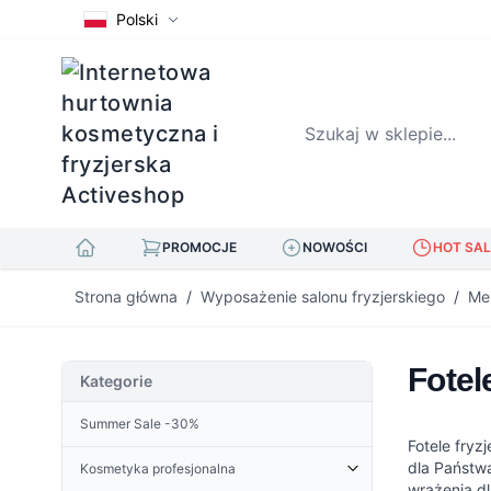
Polski
Szukaj w sklepie...
PROMOCJE
NOWOŚCI
HOT SAL
Przejdź do treści
Strona główna
/
Wyposażenie salonu fryzjerskiego
/
Meb
Fotel
Kategorie
Summer Sale -30%
Fotele fry
dla Państwa
Kosmetyka profesjonalna
wrażenia dl