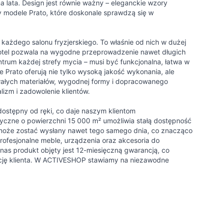
 na lata. Design jest równie ważny – eleganckie wzory
y modele Prato, które doskonale sprawdzą się w
 każdego salonu fryzjerskiego. To właśnie od nich w dużej
 fotel pozwala na wygodne przeprowadzenie nawet długich
ntrum każdej strefy mycia – musi być funkcjonalna, łatwa w
rato oferują nie tylko wysoką jakość wykonania, ale
rwałych materiałów, wygodnej formy i dopracowanego
lizm i zadowolenie klientów.
 dostępny od ręki, co daje naszym klientom
yczne o powierzchni 15 000 m² umożliwia stałą dostępność
, może zostać wysłany nawet tego samego dnia, co znacząco
rofesjonalne meble, urządzenia oraz akcesoria do
nas produkt objęty jest 12-miesięczną gwarancją, co
cję klienta. W ACTIVESHOP stawiamy na niezawodne