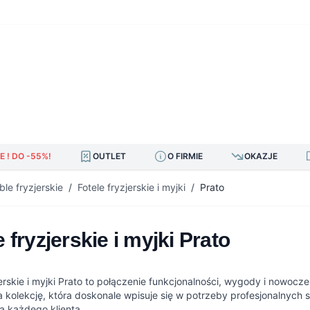
E ! DO -55%!
OUTLET
O FIRMIE
OKAZJE
le fryzjerskie
/
Fotele fryzjerskie i myjki
/
Prato
e fryzjerskie i myjki Prato
zjerskie i myjki Prato to połączenie funkcjonalności, wygody i no
 kolekcję, która doskonale wpisuje się w potrzeby profesjonalnych 
a każdego klienta.