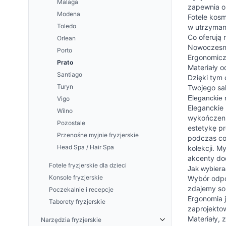
Malaga
zapewnia op
UNIQUE SKIN Kremy do twarzy
Modena
Fotele kosm
AESTHETIC GLOW Zabieg
Toledo
w utrzymani
ceramidowo-peptydowy
Co oferują 
Orlean
Nowoczesny
Porto
Ergonomiczn
Prato
Materiały o
Santiago
Dzięki tym 
Turyn
Twojego sa
Eleganckie 
Vigo
Eleganckie 
Wilno
wykończenie
Pozostale
estetykę pr
Przenośne myjnie fryzjerskie
podczas cod
Head Spa / Hair Spa
kolekcji. M
akcenty dod
Fotele fryzjerskie dla dzieci
Jak wybiera
Konsole fryzjerskie
Wybór odpow
zdajemy sob
Poczekalnie i recepcje
Ergonomia j
Taborety fryzjerskie
zaprojektow
Materiały, 
Narzędzia fryzjerskie