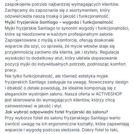
zaspokojenie potrzeb najbardziej wymagających klientów.
Zachęcamy do zapoznania się z asortymentem, który
odzwierciedla naszą troskę o jakość i funkcjonalność.
Myjki fryzjerskie Santiago – wygoda i funkcjonalność
Myjki fryzjerskie Santiago to synonim wygody i funkcjonalności,
które są nieodzowne w każdym profesjonalnym salonie.
Zaprojektowane z myślą o komforcie, oferują doskonałe
wsparcie dla szyi, co sprawia, że mycie włosów staje się
przyjemnością zarówno dla klienta, jak i stylisty. Regulacja
wysokości to dodatkowy atut, który ułatwia dopasowanie
pozycji myjki do indywidualnych potrzeb, podnosząc komfort
pracy.
Nie tylko funkcjonalność, ale również estetyka myjek
fryzjerskich Santiago zasługuje na uwagę. Nowoczesny design
i dbałość o detale powodują, że idealnie komponują się z
eleganckim wystrojem salonu. Nasza oferta w ACTIVESHOP
jest skierowana do wymagających klientów, którzy chcą
zainwestować w jakość i styl.
Jak wybrać odpowiedni fotel fryzjerski do salonu?
Przy wyborze foteli do salonu fryzjerskiego Santiago warto
zwrócić uwagę na ich ergonomiczne kształty, które zapewniają
wsparcie i wygodę podczas siedzenia. Dobry fotel to taki,