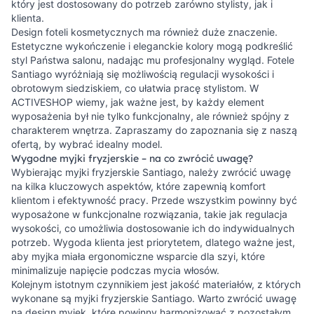
który jest dostosowany do potrzeb zarówno stylisty, jak i
klienta.
Design foteli kosmetycznych ma również duże znaczenie.
Estetyczne wykończenie i eleganckie kolory mogą podkreślić
styl Państwa salonu, nadając mu profesjonalny wygląd. Fotele
Santiago wyróżniają się możliwością regulacji wysokości i
obrotowym siedziskiem, co ułatwia pracę stylistom. W
ACTIVESHOP wiemy, jak ważne jest, by każdy element
wyposażenia był nie tylko funkcjonalny, ale również spójny z
charakterem wnętrza. Zapraszamy do zapoznania się z naszą
ofertą, by wybrać idealny model.
Wygodne myjki fryzjerskie – na co zwrócić uwagę?
Wybierając myjki fryzjerskie Santiago, należy zwrócić uwagę
na kilka kluczowych aspektów, które zapewnią komfort
klientom i efektywność pracy. Przede wszystkim powinny być
wyposażone w funkcjonalne rozwiązania, takie jak regulacja
wysokości, co umożliwia dostosowanie ich do indywidualnych
potrzeb. Wygoda klienta jest priorytetem, dlatego ważne jest,
aby myjka miała ergonomiczne wsparcie dla szyi, które
minimalizuje napięcie podczas mycia włosów.
Kolejnym istotnym czynnikiem jest jakość materiałów, z których
wykonane są myjki fryzjerskie Santiago. Warto zwrócić uwagę
na design myjek, które powinny harmonizować z pozostałym