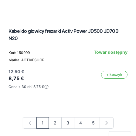
Kabel do głowicy frezarki Activ Power JD500 JD700
N20
Towar dostępny
Kod: 150999
Marka: ACTIVESHOP
12,50 €
+ koszyk
8,75 €
Cena z 30 dni:
8,75 €
1
2
3
4
5
Aktualnie czytasz stronę
Strona
Strona
Strona
Strona