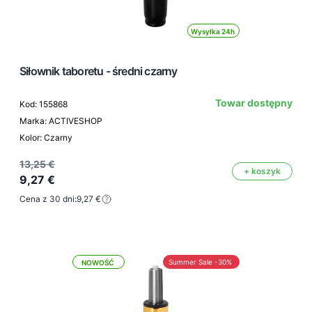
Wysyłka 24h
Siłownik taboretu - średni czarny
Towar dostępny
Kod: 155868
Marka: ACTIVESHOP
Kolor: Czarny
13,25 €
+ koszyk
9,27 €
Cena z 30 dni:
9,27 €
Summer Sale -30%
NOWOŚĆ