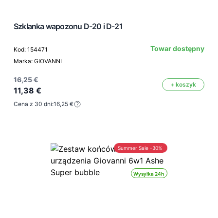
Szklanka wapozonu D-20 i D-21
Towar dostępny
Kod: 154471
Marka: GIOVANNI
16,25 €
+ koszyk
11,38 €
Cena z 30 dni:
16,25 €
Summer Sale -30%
Wysyłka 24h