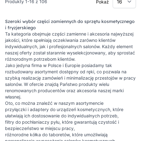
Produkty
1
-
16
z
106
Pokaż
Szeroki wybór części zamiennych do sprzętu kosmetycznego
i fryzjerskiego
Ta kategoria obejmuje części zamienne i akcesoria najwyższej
jakości, które spełniają oczekiwania zarówno klientów
indywidualnych, jak i profesjonalnych salonów. Każdy element
naszej oferty został starannie wyselekcjonowany, aby sprostać
różnorodnym potrzebom klientów.
Jako jedyna firma w Polsce i Europie posiadamy tak
rozbudowany asortyment dostępny od ręki, co pozwala na
szybką realizację zamówień i minimalizację przestojów w pracy
salonów. W ofercie znajdą Państwo produkty wielu
renomowanych producentów oraz akcesoria naszej marki
własnej.
Oto, co można znaleźć w naszym asortymencie
przyłączki i adaptery do urządzeń kosmetycznych, które
ułatwiają ich dostosowanie do indywidualnych potrzeb,
filtry do pochłaniaczy pyłu, które gwarantują czystość i
bezpieczeństwo w miejscu pracy,
różnorodne kółka do taboretów, które umożliwiają
personalizację wyposażenia salonów kosmetycznych,