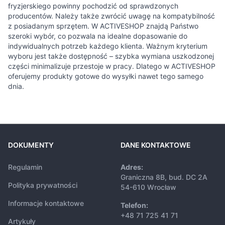
fryzjerskiego powinny pochodzić od sprawdzonych
producentów. Należy także zwrócić uwagę na kompatybilność
z posiadanym sprzętem. W ACTIVESHOP znajdą Państwo
szeroki wybór, co pozwala na idealne dopasowanie do
indywidualnych potrzeb każdego klienta. Ważnym kryterium
wyboru jest także dostępność – szybka wymiana uszkodzonej
części minimalizuje przestoje w pracy. Dlatego w ACTIVESHOP
oferujemy produkty gotowe do wysyłki nawet tego samego
dnia.
DOKUMENTY
DANE KONTAKTOWE
Regulamin
Adres:
Graniczna 8B, bud. DC 2A
Polityka prywatności
54-610 Wrocław
Informacje kontaktowe
Telefon:
+48 71 725 41 71
Artykuły