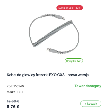
Summer Sale -30%
Wysyłka 24h
Kabel do głowicy frezarki EXO CX3 - nowa wersja
Towar dostępny
Kod: 155546
Marka: EXO
12,50 €
+ koszyk
8,76 €