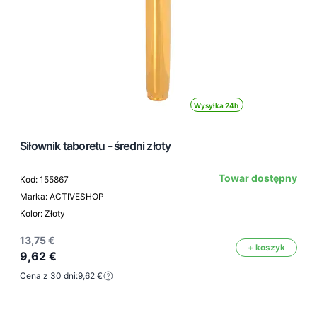
Wysyłka 24h
Siłownik taboretu - średni złoty
Towar dostępny
Kod: 155867
Marka: ACTIVESHOP
Kolor: Złoty
13,75 €
+ koszyk
9,62 €
Cena z 30 dni:
9,62 €