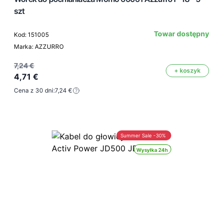
szt
Towar dostępny
Kod: 151005
Marka: AZZURRO
7,24 €
+ koszyk
4,71 €
Cena z 30 dni:
7,24 €
Summer Sale -30%
Wysyłka 24h