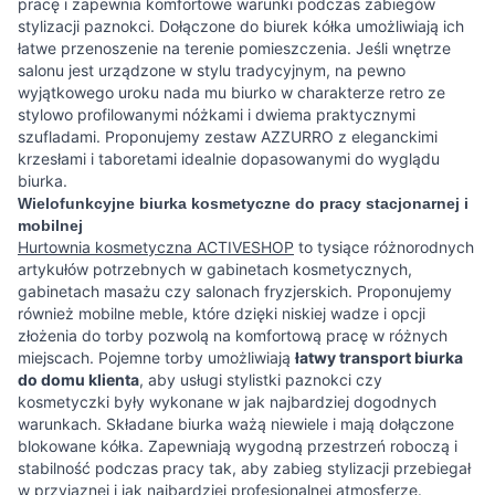
pracę i zapewnia komfortowe warunki podczas zabiegów
stylizacji paznokci. Dołączone do biurek kółka umożliwiają ich
łatwe przenoszenie na terenie pomieszczenia. Jeśli wnętrze
salonu jest urządzone w stylu tradycyjnym, na pewno
wyjątkowego uroku nada mu biurko w charakterze retro ze
stylowo profilowanymi nóżkami i dwiema praktycznymi
szufladami. Proponujemy zestaw AZZURRO z eleganckimi
krzesłami i taboretami idealnie dopasowanymi do wyglądu
biurka.
Wielofunkcyjne biurka kosmetyczne do pracy stacjonarnej i
mobilnej
Hurtownia kosmetyczna ACTIVESHOP
to tysiące różnorodnych
artykułów potrzebnych w gabinetach kosmetycznych,
gabinetach masażu czy salonach fryzjerskich. Proponujemy
również mobilne meble, które dzięki niskiej wadze i opcji
złożenia do torby pozwolą na komfortową pracę w różnych
miejscach. Pojemne torby umożliwiają
łatwy transport biurka
do domu klienta
, aby usługi stylistki paznokci czy
kosmetyczki były wykonane w jak najbardziej dogodnych
warunkach. Składane biurka ważą niewiele i mają dołączone
blokowane kółka. Zapewniają wygodną przestrzeń roboczą i
stabilność podczas pracy tak, aby zabieg stylizacji przebiegał
w przyjaznej i jak najbardziej profesjonalnej atmosferze.