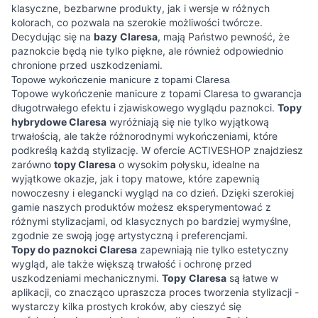
klasyczne, bezbarwne produkty, jak i wersje w różnych
kolorach, co pozwala na szerokie możliwości twórcze.
Decydując się na
bazy
Claresa
, mają Państwo pewność, że
paznokcie będą nie tylko piękne, ale również odpowiednio
chronione przed uszkodzeniami.
Topowe wykończenie manicure z topami Claresa
Topowe wykończenie manicure z topami Claresa to gwarancja
długotrwałego efektu i zjawiskowego wyglądu paznokci.
Topy
hybrydowe Claresa
wyróżniają się nie tylko wyjątkową
trwałością, ale także różnorodnymi wykończeniami, które
podkreślą każdą stylizację. W ofercie ACTIVESHOP znajdziesz
zarówno
topy Claresa
o wysokim połysku, idealne na
wyjątkowe okazje, jak i topy matowe, które zapewnią
nowoczesny i elegancki wygląd na co dzień. Dzięki szerokiej
gamie naszych produktów możesz eksperymentować z
różnymi stylizacjami, od klasycznych po bardziej wymyślne,
zgodnie ze swoją jogę artystyczną i preferencjami.
Topy do paznokci Claresa
zapewniają nie tylko estetyczny
wygląd, ale także większą trwałość i ochronę przed
uszkodzeniami mechanicznymi.
Topy
Claresa
są łatwe w
aplikacji, co znacząco upraszcza proces tworzenia stylizacji -
wystarczy kilka prostych kroków, aby cieszyć się