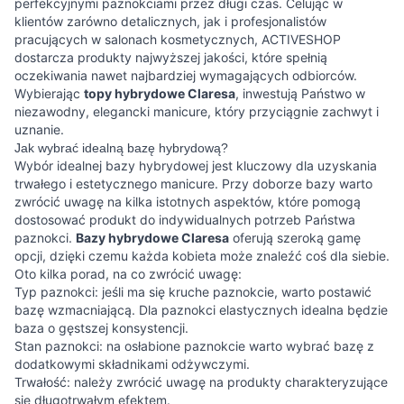
perfekcyjnymi paznokciami przez długi czas. Celując w
klientów zarówno detalicznych, jak i profesjonalistów
pracujących w salonach kosmetycznych, ACTIVESHOP
dostarcza produkty najwyższej jakości, które spełnią
oczekiwania nawet najbardziej wymagających odbiorców.
Wybierając
topy hybrydowe Claresa
, inwestują Państwo w
niezawodny, elegancki manicure, który przyciągnie zachwyt i
uznanie.
Jak wybrać idealną bazę hybrydową?
Wybór idealnej bazy hybrydowej jest kluczowy dla uzyskania
trwałego i estetycznego manicure. Przy doborze bazy warto
zwrócić uwagę na kilka istotnych aspektów, które pomogą
dostosować produkt do indywidualnych potrzeb Państwa
paznokci.
Bazy hybrydowe Claresa
oferują szeroką gamę
opcji, dzięki czemu każda kobieta może znaleźć coś dla siebie.
Oto kilka porad, na co zwrócić uwagę:
Typ paznokci: jeśli ma się kruche paznokcie, warto postawić
bazę wzmacniającą. Dla paznokci elastycznych idealna będzie
baza o gęstszej konsystencji.
Stan paznokci: na osłabione paznokcie warto wybrać bazę z
dodatkowymi składnikami odżywczymi.
Trwałość: należy zwrócić uwagę na produkty charakteryzujące
się długotrwałym efektem.