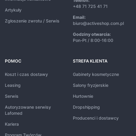
Telefon:
+48 71 725 41 71
Artykuły
Email:
Zgłoszenie zwrotu / Serwis
biuro@activeshop.com.pl
Godziny otwarcia:
Pon-Pt / 8:00-16:00
POMOC
STREFA KLIENTA
Koszt i czas dostawy
Gabinety kosmetyczne
Leasing
Salony fryzjerskie
Serwis
Hurtownie
Autoryzowane serwisy
Dropshipping
Lafomed
Producenci i dostawcy
Kariera
Program Twórców