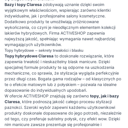
Bazy i topy Claresa
zdobywają uznanie dzięki swoim
wyjątkowym właściwościom, wspierając zarówno klientki
indywidualne, jak i profesjonalne salony kosmetyczne.
Dodatkowo produkty te umożliwiają zróżnicowane
wykończenia, co czyni je nieodłącznym elementem kolekcji
lakierów hybrydowych. Firma ACTIVESHOP zapewnia
najwyższą jakość, spełniając wymagania nawet najbardziej
wymagających użytkowników.
Topy hybrydowe – sekrety trwałości i blasku
Topy hybrydowe Claresa
to doskonałe rozwiązanie, które
zapewnia trwałość i nieskazitelny blask manicure. Dzięki
specjalnej formule produkty te są odporne na uszkodzenia
mechaniczne, co sprawia, że stylizacja wygląda perfekcyjnie
przez długi czas. Bogata gama rodzajów – od klasycznych po
te o efekcie matowym lub z połyskiem – pozwala na idealne
dopasowanie do indywidualnych upodobań.
W ofercie ACTIVESHOP znajdują się zarówno
topy, jak i bazy
Claresa
, które podnoszą jakość całego procesu stylizacji
paznokci. Szeroki wybór zapewni każdemu użytkownikowi
produkty doskonale dopasowane do jego potrzeb, niezależnie
od tego, czy preferuje subtelny połysk, czy efekt wow. Dzięki
nim manicure zawsze prezentuje się profesjonalnie i