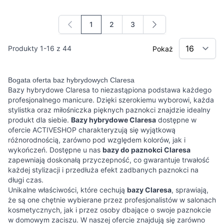
1
2
3
Aktualnie czytasz stronę
Strona
Strona
Produkty
1
-
16
z
44
Pokaż
Bogata oferta baz hybrydowych Claresa
Bazy hybrydowe Claresa to niezastąpiona podstawa każdego
profesjonalnego manicure. Dzięki szerokiemu wyborowi, każda
stylistka oraz miłośniczka pięknych paznokci znajdzie idealny
produkt dla siebie.
Bazy hybrydowe Claresa
dostępne w
ofercie ACTIVESHOP charakteryzują się wyjątkową
różnorodnością, zarówno pod względem kolorów, jak i
wykończeń. Dostępne u nas
bazy do paznokci Claresa
zapewniają doskonałą przyczepność, co gwarantuje trwałość
każdej stylizacji i przedłuża efekt zadbanych paznokci na
długi czas.
Unikalne właściwości, które cechują
bazy Claresa
, sprawiają,
że są one chętnie wybierane przez profesjonalistów w salonach
kosmetycznych, jak i przez osoby dbające o swoje paznokcie
w domowym zaciszu. W naszej ofercie znajdują się zarówno