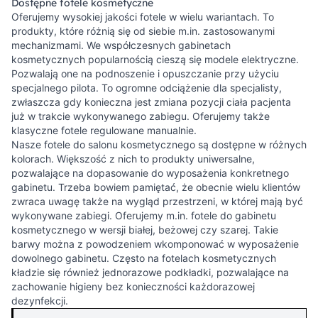
Dostępne fotele kosmetyczne
Oferujemy wysokiej jakości fotele w wielu wariantach. To
produkty, które różnią się od siebie m.in. zastosowanymi
mechanizmami. We współczesnych gabinetach
kosmetycznych popularnością cieszą się modele elektryczne.
Pozwalają one na podnoszenie i opuszczanie przy użyciu
specjalnego pilota. To ogromne odciążenie dla specjalisty,
zwłaszcza gdy konieczna jest zmiana pozycji ciała pacjenta
już w trakcie wykonywanego zabiegu. Oferujemy także
klasyczne fotele regulowane manualnie.
Nasze fotele do salonu kosmetycznego są dostępne w różnych
kolorach. Większość z nich to produkty uniwersalne,
pozwalające na dopasowanie do wyposażenia konkretnego
gabinetu. Trzeba bowiem pamiętać, że obecnie wielu klientów
zwraca uwagę także na wygląd przestrzeni, w której mają być
wykonywane zabiegi. Oferujemy m.in. fotele do gabinetu
kosmetycznego w wersji białej, beżowej czy szarej. Takie
barwy można z powodzeniem wkomponować w wyposażenie
dowolnego gabinetu. Często na fotelach kosmetycznych
kładzie się również jednorazowe podkładki, pozwalające na
zachowanie higieny bez konieczności każdorazowej
dezynfekcji.