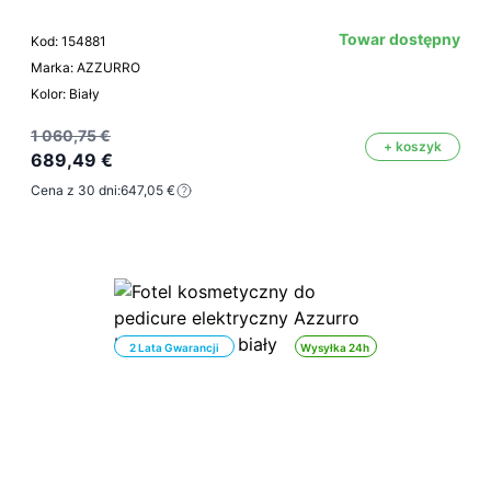
Towar dostępny
Kod: 154881
Marka: AZZURRO
Kolor: Biały
1 060,75 €
+ koszyk
689,49 €
Cena z 30 dni:
647,05 €
2 Lata Gwarancji
Wysyłka 24h