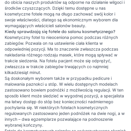
do obicia naszych produktów są odporne na działanie wilgoci i
środków czyszczących. Dzięki temu dostępne u nas
kosmetyczne fotele mogą na długo zachować swój kolor i
swoje właściwości, dlatego są ekonomicznym wyborem dla
wymagających właścicieli salonów beauty.
Kiedy sprawdzają się fotele do salonu kosmetycznego?
Kosmetyczny fotel to nieoceniona pomoc podczas różnych
zabiegów. Pozwala on na ustawienie ciała klienta w
odpowiedniej pozycji. Ma to znaczenie zwłaszcza podczas
nakładania różnego rodzaju masek, które mogą spływać w
trakcie siedzenia. Na fotelu pacjent może się odprężyć,
zwłaszcza w trakcie zabiegów trwających co najmniej
kilkadziesiąt minut.
Są doskonałym wyborem także w przypadku pedicure i
malowania paznokci u stóp. W wielu dostępnych modelach
zastosowano bowiem podnóżki z możliwością regulacji. W ten
sposób klient może siedzieć w wygodnej pozycji, a specjalista
ma łatwy dostęp do stóp bez konieczności nadmiernego
pochylania się. W niektórych fotelach kosmetycznych
regulowanych zastosowano jeden podnóżek na dwie nogi, a w
innych – dwa egzemplarze pozwalające na podnoszenie
wybranej kończyny.
Fotele do kosmetycznych salonów są wykorzystywane również