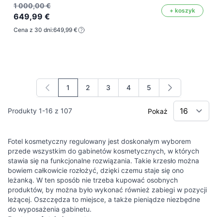
1 000,00 €
+ koszyk
649,99 €
Cena z 30 dni:
649,99 €
1
2
3
4
5
Aktualnie czytasz stronę
Strona
Strona
Strona
Strona
Produkty
1
-
16
z
107
Pokaż
Fotel kosmetyczny regulowany jest doskonałym wyborem
przede wszystkim do gabinetów kosmetycznych, w których
stawia się na funkcjonalne rozwiązania. Takie krzesło można
bowiem całkowicie rozłożyć, dzięki czemu staje się ono
leżanką. W ten sposób nie trzeba kupować osobnych
produktów, by można było wykonać również zabiegi w pozycji
leżącej. Oszczędza to miejsce, a także pieniądze niezbędne
do wyposażenia gabinetu.