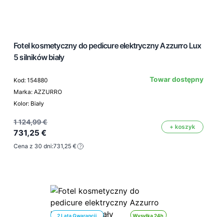
Fotel kosmetyczny do pedicure elektryczny Azzurro Lux
5 silników biały
Towar dostępny
Kod: 154880
Marka: AZZURRO
Kolor: Biały
1 124,99 €
+ koszyk
731,25 €
Cena z 30 dni:
731,25 €
2 Lata Gwarancji
Wysyłka 24h