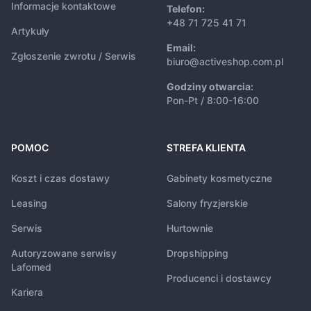
Informacje kontaktowe
Telefon:
+48 71 725 41 71
Artykuły
Email:
Zgłoszenie zwrotu / Serwis
biuro@activeshop.com.pl
Godziny otwarcia:
Pon-Pt / 8:00-16:00
POMOC
STREFA KLIENTA
Koszt i czas dostawy
Gabinety kosmetyczne
Leasing
Salony fryzjerskie
Serwis
Hurtownie
Autoryzowane serwisy
Dropshipping
Lafomed
Producenci i dostawcy
Kariera