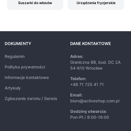
Suszarki do włosów
Urządzenia fryzjerskie
DOKUMENTY
DANE KONTAKTOWE
Regulamin
Adres:
Graniczna 8B, bud. DC 2A
Polityka prywatności
54-610 Wrocław
Informacje kontaktowe
Telefon:
+48 71 725 41 71
Artykuły
Email:
Zgłoszenie zwrotu / Serwis
biuro@activeshop.com.pl
Godziny otwarcia:
Pon-Pt / 8:00-16:00