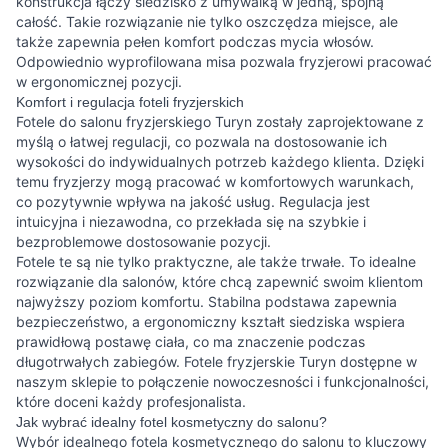
konstrukcja łączy siedzisko z umywalką w jedną, spójną
całość. Takie rozwiązanie nie tylko oszczędza miejsce, ale
także zapewnia pełen komfort podczas mycia włosów.
Odpowiednio wyprofilowana misa pozwala fryzjerowi pracować
w ergonomicznej pozycji.
Komfort i regulacja foteli fryzjerskich
Fotele do salonu fryzjerskiego Turyn zostały zaprojektowane z
myślą o łatwej regulacji, co pozwala na dostosowanie ich
wysokości do indywidualnych potrzeb każdego klienta. Dzięki
temu fryzjerzy mogą pracować w komfortowych warunkach,
co pozytywnie wpływa na jakość usług. Regulacja jest
intuicyjna i niezawodna, co przekłada się na szybkie i
bezproblemowe dostosowanie pozycji.
Fotele te są nie tylko praktyczne, ale także trwałe. To idealne
rozwiązanie dla salonów, które chcą zapewnić swoim klientom
najwyższy poziom komfortu. Stabilna podstawa zapewnia
bezpieczeństwo, a ergonomiczny kształt siedziska wspiera
prawidłową postawę ciała, co ma znaczenie podczas
długotrwałych zabiegów. Fotele fryzjerskie Turyn dostępne w
naszym sklepie to połączenie nowoczesności i funkcjonalności,
które doceni każdy profesjonalista.
Jak wybrać idealny fotel kosmetyczny do salonu?
Wybór idealnego fotela kosmetycznego do salonu to kluczowy