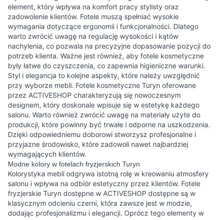
element, który wpływa na komfort pracy stylisty oraz
zadowolenie klientów. Fotele muszą spełniać wysokie
wymagania dotyczące ergonomii i funkcjonalności. Dlatego
warto zwrócić uwagę na regulację wysokości i kątów
nachylenia, co pozwala na precyzyjne dopasowanie pozycji do
potrzeb klienta. Ważne jest również, aby fotele kosmetyczne
były łatwe do czyszczenia, co zapewnia higieniczne warunki.
Styl i elegancja to kolejne aspekty, które należy uwzględnić
przy wyborze mebli. Fotele kosmetyczne Turyn oferowane
przez ACTIVESHOP charakteryzują się nowoczesnym
designem, który doskonale wpisuje się w estetykę każdego
salonu. Warto również zwrócić uwagę na materiały użyte do
produkcji, które powinny być trwałe i odporne na uszkodzenia.
Dzięki odpowiedniemu doborowi stworzysz profesjonalne i
przyjazne środowisko, które zadowoli nawet najbardziej
wymagających klientów.
Modne kolory w fotelach fryzjerskich Turyn
Kolorystyka mebli odgrywa istotną rolę w kreowaniu atmosfery
salonu i wpływa na odbiór estetyczny przez klientów. Fotele
fryzjerskie Turyn dostępne w ACTIVESHOP dostępne są w
klasycznym odcieniu czerni, która zawsze jest w modzie,
dodając profesjonalizmu i elegancji. Oprócz tego elementy w