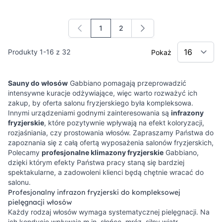
1
2
Aktualnie czytasz stronę
Strona
Produkty
1
-
16
z
32
Pokaż
Sauny do włosów
Gabbiano pomagają przeprowadzić
intensywne kuracje odżywiające, więc warto rozważyć ich
zakup, by oferta salonu fryzjerskiego była kompleksowa.
Innymi urządzeniami godnymi zainteresowania są
infrazony
fryzjerskie
, które pozytywnie wpływają na efekt koloryzacji,
rozjaśniania, czy prostowania włosów. Zapraszamy Państwa do
zapoznania się z całą ofertą wyposażenia salonów fryzjerskich,
Polecamy
profesjonalne klimazony fryzjerskie
Gabbiano,
dzięki którym efekty Państwa pracy staną się bardziej
spektakularne, a zadowoleni klienci będą chętnie wracać do
salonu.
Profesjonalny infrazon fryzjerski do kompleksowej
pielęgnacji włosów
Każdy rodzaj włosów wymaga systematycznej pielęgnacji. Na
ich kondycję wpływają m.in. słońce, mróz, silny wiatr,