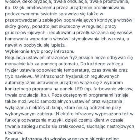
włosów, dekoloryzacja, trwała ondulacja, trwałe prostowanie,
itp. Dzięki emitowanemu przez urządzenie promieniowaniu
podczerwonemu świetnie sprawdza się także w
przeprowadzaniu zabiegów poprawiających kondycję włosów i
skóry głowy, ponadto jest skuteczny w regulacji pracy
gruczołów łojowych i redukowaniu przetłuszczania się włosów,
hamowaniu wypadania włosów i stymulowania ich wzrostu, a
nawet w pozbyciu się łupieżu.
Wybieranie tryb pracy infrazonu
Regulacja ustawień infrazonów fryzjerskich może odbywać się
manualnie lub za pomocą automatu. Do każdego zabiegu
fryzjer ustawia odpowiednią temperaturę, czas trwania oraz
tryb nawiewu. W infrazonach fryzjerskich regulowanych
automatycznie ustawienie urządzeń wiąże się z wyborem
konkretnego programu na panelu LED (np. farbowanie włosów,
trwała ondulacja, itp.). Poza dostępnymi programami istnieje
także możliwość samodzielnych ustawień oraz włączania i
wyłączania niektórych lamp, które nie są potrzebne przy
wykonywanym zabiegu. Niektóre infrazony wyposażono też w
funkcję odtwarzania muzyki, dzięki czemu klient w czasie
trwania zabiegu może się zrelaksować, słuchając nastrojowych
utworów.
Sauny i infrazony do włosów w naszym sklepie online