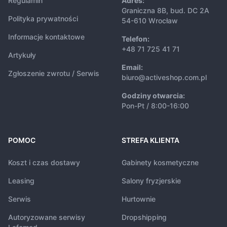
Regulamin
Adres:
Graniczna 8B, bud. DC 2A
Polityka prywatności
54-610 Wrocław
Informacje kontaktowe
Telefon:
+48 71 725 41 71
Artykuły
Email:
Zgłoszenie zwrotu / Serwis
biuro@activeshop.com.pl
Godziny otwarcia:
Pon-Pt / 8:00-16:00
POMOC
STREFA KLIENTA
Koszt i czas dostawy
Gabinety kosmetyczne
Leasing
Salony fryzjerskie
Serwis
Hurtownie
Autoryzowane serwisy
Dropshipping