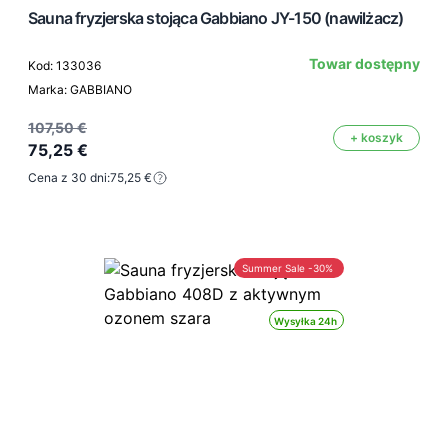
Sauna fryzjerska stojąca Gabbiano JY-150 (nawilżacz)
Towar dostępny
Kod: 133036
Marka: GABBIANO
107,50 €
+ koszyk
75,25 €
Cena z 30 dni:
75,25 €
Summer Sale -30%
Wysyłka 24h