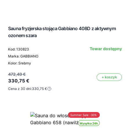
Sauna fryzjerska stojąca Gabbiano 408D z aktywnym
ozonem szara
Towar dostępny
Kod: 130823
Marka: GABBIANO
Kolor: Srebrny
472,49 €
+ koszyk
330,75 €
Cena z 30 dni:
330,75 €
Summer Sale -30%
Wysyłka 24h