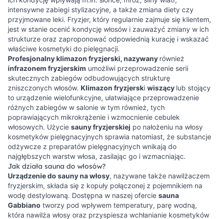
intensywne zabiegi stylizacyjne, a także zmiana diety czy
przyjmowane leki. Fryzjer, który regularnie zajmuje się klientem,
jest w stanie ocenić kondycję włosów i zauważyć zmiany w ich
strukturze oraz zaproponować odpowiednią kurację i wskazać
właściwe kosmetyki do pielęgnacji.
Profesjonalny klimazon fryzjerski, nazywany
również
infrazonem fryzjerskim
umożliwi przeprowadzenie serii
skutecznych zabiegów odbudowujących strukturę
zniszczonych włosów.
Klimazon fryzjersk
i
wiszący
lub stojący
to urządzenie wielofunkcyjne, ułatwiające przeprowadzenie
różnych zabiegów w salonie w tym również, tych
poprawiających mikrokrążenie i wzmocnienie cebulek
włosowych. Użycie
sauny fryzjerskiej
po nałożeniu na włosy
kosmetyków pielęgnacyjnych sprawia natomiast, że substancje
odżywcze z preparatów pielęgnacyjnych wnikają do
najgłębszych warstw włosa, zasilając go i wzmacniając.
Jak działa sauna do włosów?
Urządzenie do sauny na włosy
, nazywane także nawilżaczem
fryzjerskim, składa się z kopuły połączonej z pojemnikiem na
wodę destylowaną. Dostępna w naszej ofercie
sauna
Gabbiano
tworzy pod wpływem temperatury, parę wodną,
która nawilża włosy oraz przyspiesza wchłanianie kosmetyków