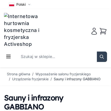
Polski
Koszy
Szukaj w sklepie...
Sear
Przejdź do treści
Strona główna
/
Wyposażenie salonu fryzjerskiego
/
Urządzenia fryzjerskie
/
Sauny i infrazony GABBIANO
Sauny i infrazony
GABBIANO