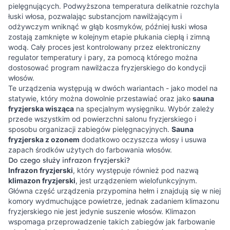
pielęgnujących. Podwyższona temperatura delikatnie rozchyla
łuski włosa, pozwalając substancjom nawilżającym i
odżywczym wniknąć w głąb kosmyków, później łuski włosa
zostają zamknięte w kolejnym etapie płukania ciepłą i zimną
wodą. Cały proces jest kontrolowany przez elektroniczny
regulator temperatury i pary, za pomocą którego można
dostosować program nawilżacza fryzjerskiego do kondycji
włosów.
Te urządzenia występują w dwóch wariantach - jako model na
statywie, który można dowolnie przestawiać oraz jako
sauna
fryzjerska wisząca
na specjalnym wysięgniku. Wybór zależy
przede wszystkim od powierzchni salonu fryzjerskiego i
sposobu organizacji zabiegów pielęgnacyjnych.
Sauna
fryzjerska z ozonem
dodatkowo oczyszcza włosy i usuwa
zapach środków użytych do farbowania włosów.
Do czego służy infrazon fryzjerski?
Infrazon fryzjerski
, który występuje również pod nazwą
klimazon fryzjerski
, jest urządzeniem wielofunkcyjnym.
Główna część urządzenia przypomina hełm i znajdują się w niej
komory wydmuchujące powietrze, jednak zadaniem klimazonu
fryzjerskiego nie jest jedynie suszenie włosów. Klimazon
wspomaga przeprowadzenie takich zabiegów jak farbowanie