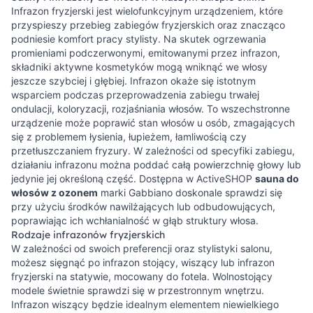
Infrazon fryzjerski jest wielofunkcyjnym urządzeniem, które
przyspieszy przebieg zabiegów fryzjerskich oraz znacząco
podniesie komfort pracy stylisty. Na skutek ogrzewania
promieniami podczerwonymi, emitowanymi przez infrazon,
składniki aktywne kosmetyków mogą wniknąć we włosy
jeszcze szybciej i głębiej. Infrazon okaże się istotnym
wsparciem podczas przeprowadzenia zabiegu trwałej
ondulacji, koloryzacji, rozjaśniania włosów. To wszechstronne
urządzenie może poprawić stan włosów u osób, zmagających
się z problemem łysienia, łupieżem, łamliwością czy
przetłuszczaniem fryzury. W zależności od specyfiki zabiegu,
działaniu infrazonu można poddać całą powierzchnię głowy lub
jedynie jej określoną część. Dostępna w ActiveSHOP
sauna do
włosów z ozonem
marki Gabbiano doskonale sprawdzi się
przy użyciu środków nawilżających lub odbudowujących,
poprawiając ich wchłanialność w głąb struktury włosa.
Rodzaje infrazonów fryzjerskich
W zależności od swoich preferencji oraz stylistyki salonu,
możesz sięgnąć po infrazon stojący, wiszący lub infrazon
fryzjerski na statywie, mocowany do fotela. Wolnostojący
modele świetnie sprawdzi się w przestronnym wnętrzu.
Infrazon wiszący będzie idealnym elementem niewielkiego