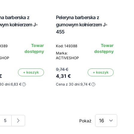
na barberska z
Peleryna barberska z
ym kołnierzem J-
gumowym kołnierzem J-
455
Towar
Towar
9389
Kod: 149388
dostępny
dostępny
Marka:
ESHOP
ACTIVESHOP
9,74 €
+ koszyk
+ koszyk
€
4,31 €
30 dni:
6,83 €
Cena z 30 dni:
9,74 €
5
Pokaż
nę
na
Strona