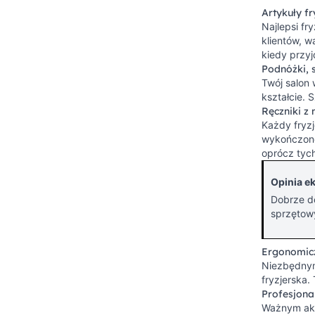
Artykuły fr
Najlepsi fr
klientów, 
kiedy przyj
Podnóżki, 
Twój salon 
kształcie.
Ręczniki z 
Każdy fryzj
wykończone 
oprócz tych
Opinia ek
Dobrze do
sprzętow
Ergonomic
Niezbędnym
fryzjerska.
Profesjona
Ważnym akce