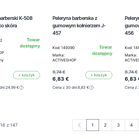
barberski K-508
Peleryna barberska z
Pelery
co skóra
gumowym kołnierzem J-
gumow
457
456
Towar
92
dostępny
Towar
Kod: 149390
Kod: 14
OP
dostępny
Marka:
Marka:
rny
ACTIVESHOP
ACTIV
9,74 €
9,74 €
+ koszyk
+ koszyk
6,83 €
6,83 
dni:
24,99 €
Cena z 30 dni:
6,83 €
Cena z 
-
16
z
147
1
2
3
4
Aktualnie czytasz stro
Strona
Strona
Stro