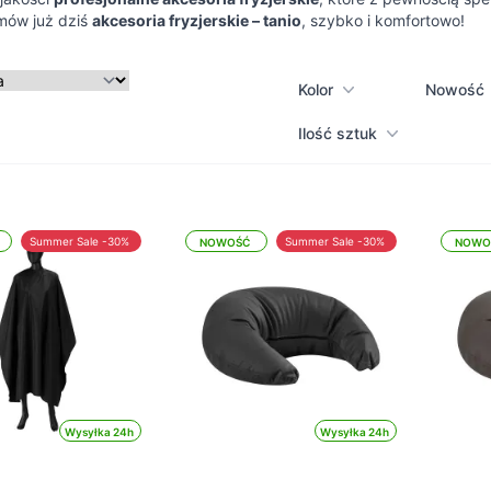
mów już dziś
akcesoria fryzjerskie – tanio
, szybko i komfortowo!
Kolor
Nowość
Ilość sztuk
Summer Sale -30%
Summer Sale -30%
NOWOŚĆ
NOWO
Wysyłka 24h
Wysyłka 24h