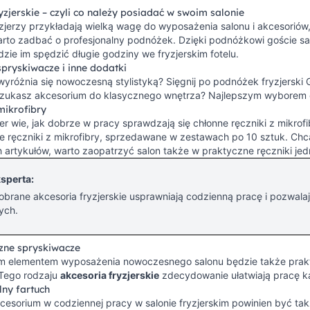
yzjerskie – czyli co należy posiadać w swoim salonie
yzjerzy przykładają wielką wagę do wyposażenia salonu i akcesoriów,
warto zadbać o profesjonalny podnóżek. Dzięki podnóżkowi goście s
dzie im spędzić długie godziny we fryzjerskim fotelu.
spryskiwacze i inne dodatki
wyróżnia się nowoczesną stylistyką? Sięgnij po podnóżek fryzjers
 Szukasz akcesorium do klasycznego wnętrza? Najlepszym wyborem
mikrofibry
er wie, jak dobrze w pracy sprawdzają się chłonne ręczniki z mikrof
ręczniki z mikrofibry, sprzedawane w zestawach po 10 sztuk. Chcąc
 artykułów, warto zaopatrzyć salon także w praktyczne ręczniki je
sperta:
brane akcesoria fryzjerskie usprawniają codzienną pracę i pozwalaj
ych.
zne spryskiwacze
 elementem wyposażenia nowoczesnego salonu będzie także prakt
 Tego rodzaju
akcesoria fryzjerskie
zdecydowanie ułatwiają pracę ka
lny fartuch
sorium w codziennej pracy w salonie fryzjerskim powinien być takż