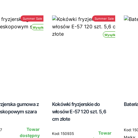
Summer Sale -30%
Summer Sale -30%
Wysyłka 24h
Wysyłka 24h
ryzjerska gumowa z
Kokówki fryzjerskie do
Bater
leskopowym szara
włosów E-57 120 szt. 5,6
cm złote
Towar
07
Kod: 15
Towar
Kod: 150935
dostępny
Marka: