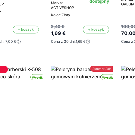
dostępny
Marka:
OP
GABBI
ACTIVESHOP
y
Kolor: Złoty
2,40 €
100,0
+ koszyk
+ koszyk
1,69 €
70,00
dni:
7,00 €
Cena z 30 dni:
1,69 €
Cena z 
€
Summer Sale -30%
Wysyłka 24h
Wysyłka 24h