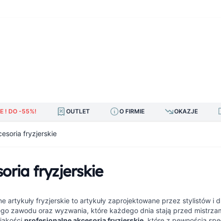
E ! DO -55%!
OUTLET
O FIRMIE
OKAZJE
esoria fryzjerskie
oria fryzjerskie
ne artykuły fryzjerskie to artykuły zaprojektowane przez stylistów i dl
ego zawodu oraz wyzwania, które każdego dnia stają przed mistrz
 jakości
profesjonalne akcesoria fryzjerskie
, które z pewnością spe