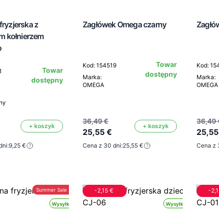
fryzjerska z
Zagłówek Omega czarny
Zagłó
 kołnierzem
o
Towar
Kod: 154519
Kod: 15
Towar
1
dostępny
Marka:
Marka:
dostępny
OMEGA
OMEGA
rny
36,49 €
36,49 
+ koszyk
+ koszyk
25,55 €
25,55
dni:
9,25 €
Cena z 30 dni:
25,55 €
Cena z 
Summer Sale -30%
-2,15 €
-2,
Wysyłka 24h
Wysyłka 24h