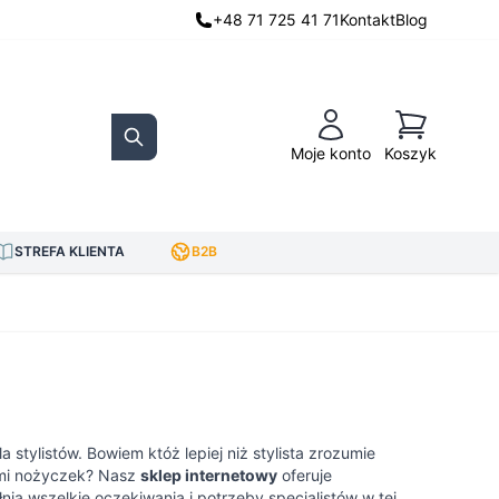
+48 71 725 41 71
Kontakt
Blog
Koszyk
Moje konto
Koszyk
Search
STREFA KLIENTA
B2B
a stylistów. Bowiem któż lepiej niż stylista zrozumie
ami nożyczek? Nasz
sklep internetowy
oferuje
łnią wszelkie oczekiwania i potrzeby specjalistów w tej