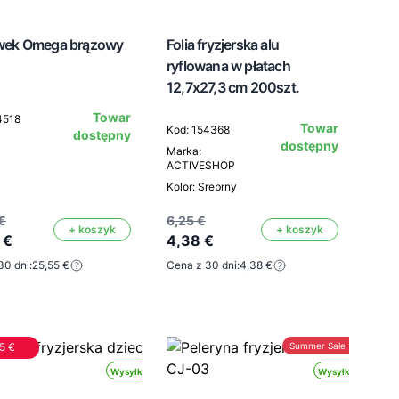
wek Omega brązowy
Folia fryzjerska alu
ryflowana w płatach
12,7x27,3 cm 200szt.
Towar
4518
Towar
Kod: 154368
dostępny
dostępny
Marka:
ACTIVESHOP
Kolor: Srebrny
€
6,25 €
+ koszyk
+ koszyk
 €
4,38 €
30 dni:
25,55 €
Cena z 30 dni:
4,38 €
15 €
Summer Sale -30%
Wysyłka 24h
Wysyłka 24h