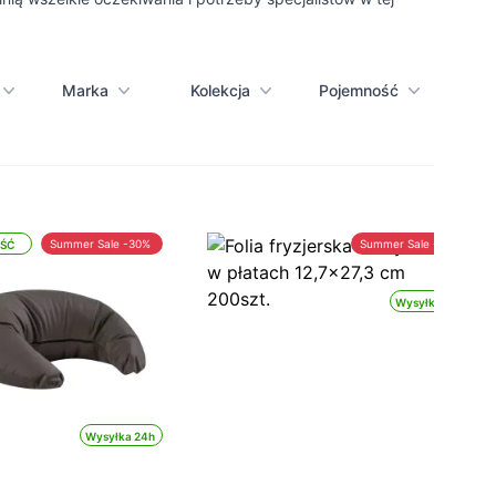
Marka
Kolekcja
Pojemność
Summer Sale -30%
Summer Sale -30%
ŚĆ
Wysyłka 24h
Wysyłka 24h