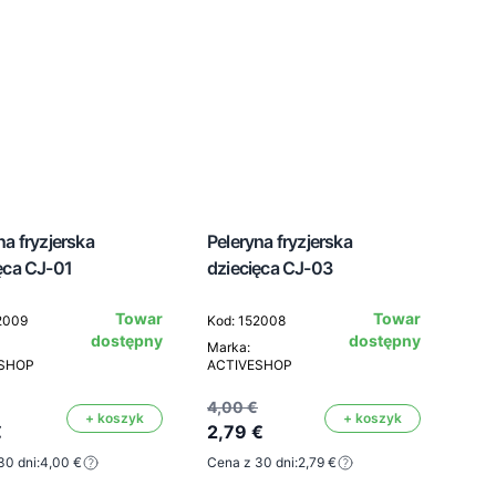
na fryzjerska
Peleryna fryzjerska
ęca CJ-01
dziecięca CJ-03
Towar
Towar
2009
Kod: 152008
dostępny
dostępny
Marka:
ESHOP
ACTIVESHOP
4,00 €
+ koszyk
+ koszyk
€
2,79 €
30 dni:
4,00 €
Cena z 30 dni:
2,79 €