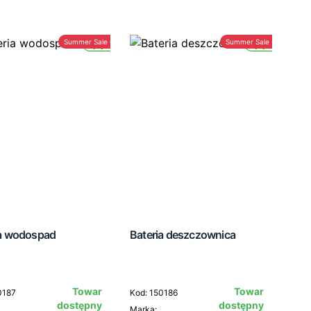
Summer Sale -30%
Summer Sale -30%
Wysyłka 24h
Wysyłka 24h
ia wodospad
Bateria deszczownica
Towar
Towar
0187
Kod: 150186
dostępny
dostępny
Marka: