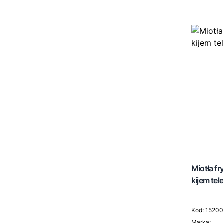
Taborety do podologii
Miotła f
kijem te
Kod: 1520
Marka: