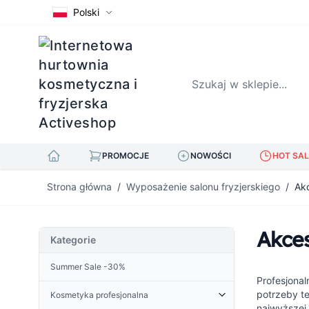
Polski
Szukaj w sklepie...
PROMOCJE
NOWOŚCI
HOT SAL
Przejdź do treści
Strona główna
/
Wyposażenie salonu fryzjerskiego
/
Akc
Akces
Kategorie
Summer Sale -30%
Profesjonal
potrzeby t
Kosmetyka profesjonalna
najwyższej