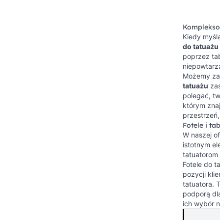
Kompleksow
Kiedy myśl
do tatuażu
poprzez ta
niepowtarza
Możemy zao
tatuażu
zas
polegać, tw
którym zna
przestrzeń,
Fotele i ta
W naszej of
istotnym e
tatuatorom 
Fotele do t
pozycji kli
tatuatora.
podporą dla
ich wybór n