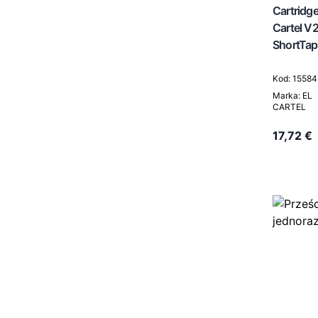
Cartridge
Cartel V
ShortTap
Kod: 1558
Marka: EL
CARTEL
17,72 €