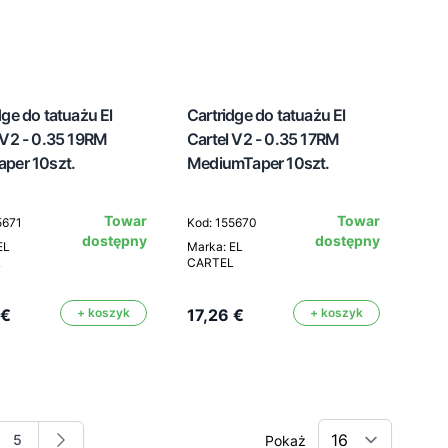
dge do tatuażu El
Cartridge do tatuażu El
 V2 - 0.35 19RM
Cartel V2 - 0.35 17RM
per 10szt.
MediumTaper 10szt.
Towar
Towar
5671
Kod: 155670
dostępny
dostępny
EL
Marka: EL
L
CARTEL
 €
+ koszyk
17,26 €
+ koszyk
5
Pokaż