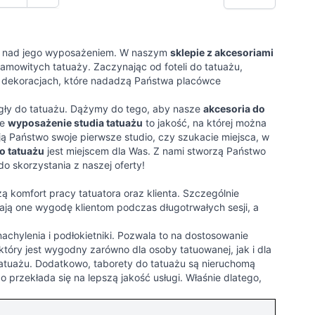
nę
na
Strona
się nad jego wyposażeniem. W naszym
sklepie z akcesoriami
mowitych tatuaży. Zaczynając od foteli do tatuażu,
ch dekoracjach, które nadadzą Państwa placówce
gły do tatuażu. Dążymy do tego, aby nasze
akcesoria do
ze
wyposażenie studia tatuażu
to jakość, na której można
ają Państwo swoje pierwsze studio, czy szukacie miejsca, w
o tatuażu
jest miejscem dla Was. Z nami stworzą Państwo
do skorzystania z naszej oferty!
ą komfort pracy tatuatora oraz klienta. Szczególnie
iają one wygodę klientom podczas długotrwałych sesji, a
nachylenia i podłokietniki. Pozwala to na dostosowanie
 który jest wygodny zarówno dla osoby tatuowanej, jak i dla
tatuażu. Dodatkowo, taborety do tatuażu są nieruchomą
o przekłada się na lepszą jakość usługi. Właśnie dlatego,