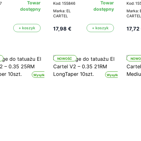
Towar
Towar
7
Kod: 155846
Kod: 15
dostępny
dostępny
Marka: EL
Marka: 
CARTEL
CARTE
+ koszyk
17,98 €
+ koszyk
17,72
NOWOŚĆ
NOWO
Wysyłka 24h
Wysyłka 24h