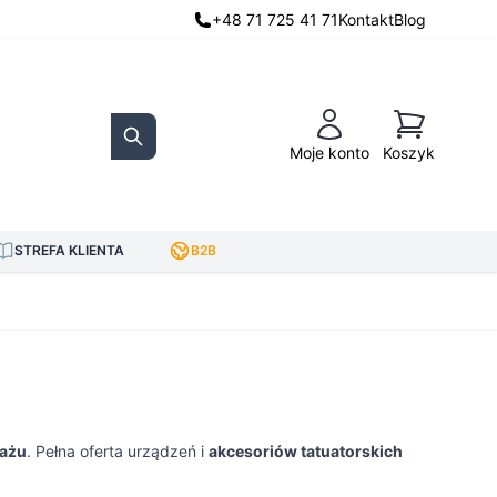
+48 71 725 41 71
Kontakt
Blog
Koszyk
Moje konto
Koszyk
Search
STREFA KLIENTA
B2B
uażu
. Pełna oferta urządzeń i
akcesoriów tatuatorskich