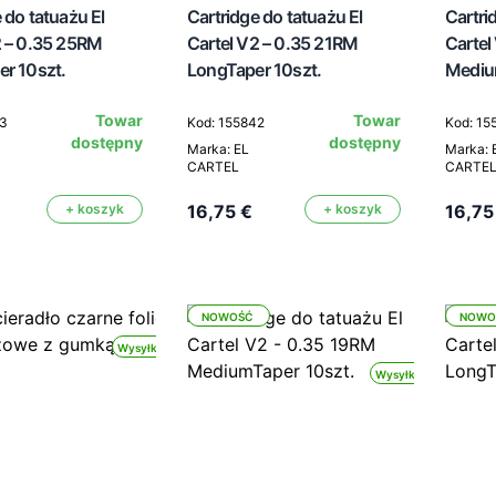
 do tatuażu El
Cartridge do tatuażu El
Cartri
2 – 0.35 25RM
Cartel V2 – 0.35 21RM
Cartel
er 10szt.
LongTaper 10szt.
Mediu
Towar
Towar
43
Kod: 155842
Kod: 15
dostępny
dostępny
Marka: EL
Marka: 
CARTEL
CARTE
+ koszyk
16,75 €
+ koszyk
16,75
NOWOŚĆ
NOWO
Wysyłka 24h
Wysyłka 24h