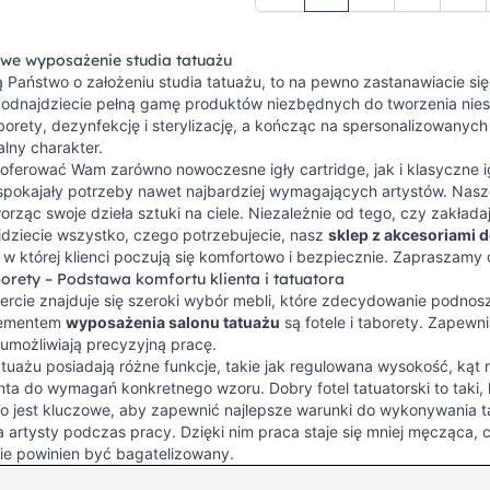
Aktualnie czytasz stro
Strona
Strona
Stro
e wyposażenie studia tatuażu
ą Państwo o założeniu studia tatuażu, to na pewno zastanawiacie 
odnajdziecie pełną gamę produktów niezbędnych do tworzenia niesa
borety, dezynfekcję i sterylizację, a kończąc na spersonalizowany
lny charakter.
ferować Wam zarówno nowoczesne igły cartridge, jak i klasyczne i
pokajały potrzeby nawet najbardziej wymagających artystów. Nas
orząc swoje dzieła sztuki na ciele. Niezależnie od tego, czy zakład
jdziecie wszystko, czego potrzebujecie, nasz
sklep z akcesoriami d
 w której klienci poczują się komfortowo i bezpiecznie. Zapraszamy 
borety – Podstawa komfortu klienta i tatuatora
ercie znajduje się szeroki wybór mebli, które zdecydowanie podnosz
lementem
wyposażenia salonu tatuażu
są fotele i taborety. Zapewn
umożliwiają precyzyjną pracę.
atuażu posiadają różne funkcje, takie jak regulowana wysokość, kąt 
enta do wymagań konkretnego wzoru. Dobry fotel tatuatorski to taki,
 To jest kluczowe, aby zapewnić najlepsze warunki do wykonywania 
 artysty podczas pracy. Dzięki nim praca staje się mniej męcząca, c
ie powinien być bagatelizowany.