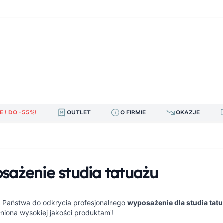
E ! DO -55%!
OUTLET
O FIRMIE
OKAZJE
ażenie studia tatuażu
Państwa do odkrycia profesjonalnego
wyposażenie dla studia tat
łniona wysokiej jakości produktami!