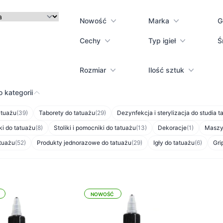
Nowość
Marka
G
Cechy
Typ igieł
Ś
Rozmiar
Ilość sztuk
 kategorii
atuażu
(39)
Taborety do tatuażu
(29)
Dezynfekcja i sterylizacja do studia t
ki do tatuażu
(8)
Stoliki i pomocniki do tatuażu
(13)
Dekoracje
(1)
Maszy
atuażu
(52)
Produkty jednorazowe do tatuażu
(29)
Igły do tatuażu
(6)
Gri
NOWOŚĆ