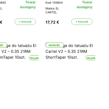
Towar
Towar
5845
Kod: 155844
dostępny
dostępny
EL
Marka: EL
L
CARTEL
 €
+ koszyk
17,72 €
+ koszyk
ŚĆ
NOWOŚĆ
Wysyłka 24h
Wysyłka 24h