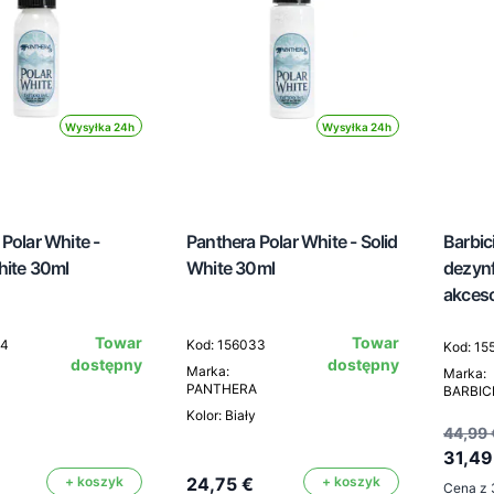
Wysyłka 24h
Wysyłka 24h
Polar White -
Panthera Polar White - Solid
Barbic
hite 30ml
White 30ml
dezynf
akceso
Towar
Towar
34
Kod: 156033
Kod: 15
dostępny
dostępny
Marka:
Marka:
PANTHERA
BARBIC
Kolor: Biały
44,99 
31,49
+ koszyk
24,75 €
+ koszyk
Cena z 