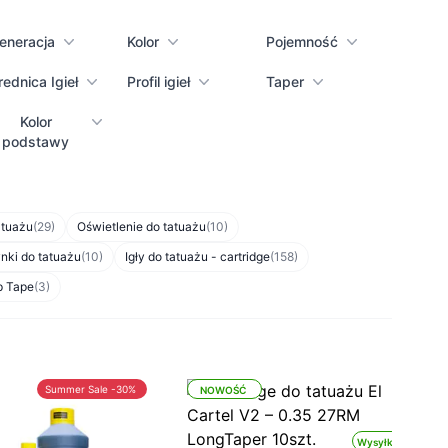
eneracja
Kolor
Pojemność
rednica Igieł
Profil igieł
Taper
Kolor
podstawy
atuażu
(29)
Oświetlenie do tatuażu
(10)
nki do tatuażu
(10)
Igły do tatuażu - cartridge
(158)
p Tape
(3)
Summer Sale -30%
NOWOŚĆ
Wysyłka 24h