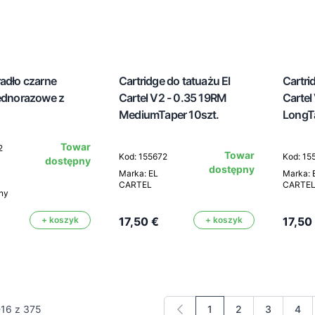
radło czarne
Cartridge do tatuażu El
Cartri
jednorazowe z
Cartel V2 - 0.35 19RM
Cartel
MediumTaper 10szt.
LongTa
Towar
2
Towar
Kod: 155672
Kod: 15
dostępny
dostępny
Marka: EL
Marka: 
CARTEL
CARTE
rny
+ koszyk
17,50 €
+ koszyk
17,50
-
16
z
375
1
2
3
4