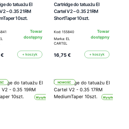
dge do tatuażu El
Cartridge do tatuażu El
 V2 – 0.35 21RM
Cartel V2 – 0.35 21RM
mTaper 10szt.
ShortTaper 10szt.
Towar
Towar
5841
Kod: 155840
dostępny
dostępny
EL
Marka: EL
L
CARTEL
 €
+ koszyk
16,75 €
+ koszyk
ŚĆ
NOWOŚĆ
Wysyłka 24h
Wysyłka 24h