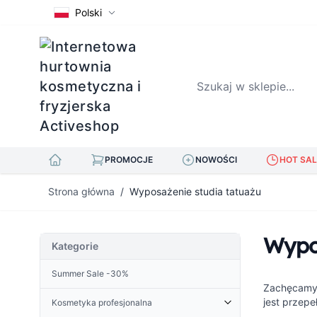
Polski
Szukaj w sklepie...
PROMOCJE
NOWOŚCI
HOT SAL
Przejdź do treści
Strona główna
/
Wyposażenie studia tatuażu
Wypos
Kategorie
Summer Sale -30%
Zachęcamy 
jest przepe
Kosmetyka profesjonalna