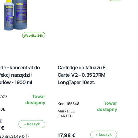
Wysyłka 24h
ide - koncentrat do
Cartridge do tatuażu El
ekcji narzędzi i
Cartel V2 – 0.35 27RM
riów - 1900 ml
LongTaper 10szt.
Towar
5973
dostępny
Towar
Kod: 155848
dostępny
IDE
Marka: EL
CARTEL
€
+ koszyk
 €
17,98 €
+ koszyk
30 dni:
31,49 €