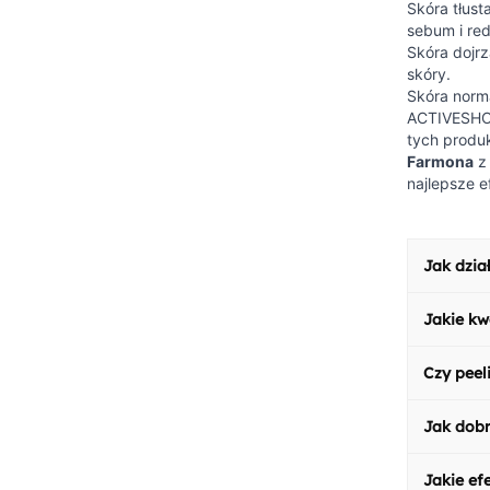
Skóra tłust
sebum i re
Skóra dojr
skóry.
Skóra norma
ACTIVESHOP
tych produk
Farmona
z 
najlepsze e
Jak dzia
Profesjo
Jakie kw
skóry, z
te wnikaj
W zabieg
Regularn
Czy peel
alfa-hyd
przebarwi
prowadzi
Peelingi
szczególn
ze swoich
Jak dobr
przeciwws
wyglądaj
Natomias
dobierze
Wybór odp
wydzielan
zaleceń d
Jakie ef
niskim st
chemiczn