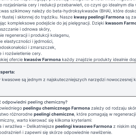
o rozjaśniania cery i redukcji przebarwień, co czyni go idealnym dl
kwas szikimowy należy do beta-hydroksykwasów (BHA), które doskon
y tłustej i skłonnej do trądziku. Nasze
kwasy peelingi Farmona
są za
ując kompleksowe podejście do jej pielęgnacji. Dzięki
kwasom Farm
uszczanie i odnowa skóry,
e regeneracji i produkcji kolagenu,
 elastyczności i jędrności,
edoskonałości i zmarszczek,
 i rozświetlenie cery.
okiej ofercie
kwasów Farmona
każdy znajdzie produkty idealnie d
sperta:
 kwasowe są jednym z najskuteczniejszych narzędzi nowoczesnej ko
 odpowiedni peeling chemiczny?
owiedniego
peelingu chemicznego Farmona
zależy od rodzaju skó
stwo różnorodne
peelingi chemiczne
, które pomagają w regeneracj
miczny, warto kierować się kilkoma kryteriami:
 i wrażliwa – Delikatniejsze
peelingi kwasowe Farmona
z niskim s
 podrażnień i zapewni się skórze odpowiednie nawilżenie.