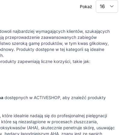
Pokaż
woli najbardziej wymagających klientów, szukających
ają przeprowadzenie zaawansowanych zabiegów
Państwo szeroką gamę produktów, w tym kwas glikolowy,
dnowy. Produkty dostępne w tej kategorii są idealne
h.
rodukty zapewniają liczne korzyści, takie jak:
na
dostępnych w ACTIVESHOP, aby znaleźć produkty
tóre idealnie nadają się do profesjonalnej pielęgnacji
 które są niezastąpione w procesach złuszczania,
ydroksykwasów (AHA), skutecznie penetruje skórę, usuwając
, będący łagodniejszym AHA, znany jest ze swoich