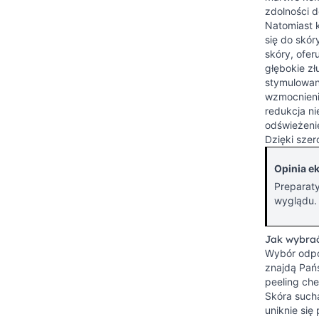
Urządzenia WAHL
Lille
zdolności d
Urządzenia VALERA
Natomiast 
Londyn
się do skór
Urządzenia pozostałe
Linz
skóry, ofer
Lyon
głębokie zł
Malaga
stymulowani
Modena
wzmocnienie
redukcja ni
Toledo
odświeżenie
Orlean
Dzięki szer
Porto
Prato
Opinia ek
Santiago
Preparaty
Turyn
wyglądu.
Vigo
Wilno
Jak wybrać
Pozostale
Wybór odp
Przenośne myjnie fryzjerskie
znajdą Pań
peeling che
Head Spa / Hair Spa
Skóra sucha
uniknie się