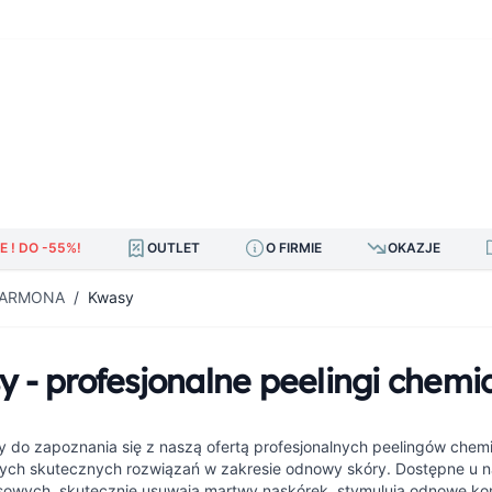
E ! DO -55%!
OUTLET
O FIRMIE
OKAZJE
 FARMONA
/
Kwasy
 - profesjonalne peelingi chem
 do zapoznania się z naszą ofertą profesjonalnych peelingów chem
ych skutecznych rozwiązań w zakresie odnowy skóry. Dostępne u 
sowych, skutecznie usuwają martwy naskórek, stymulują odnowę komó