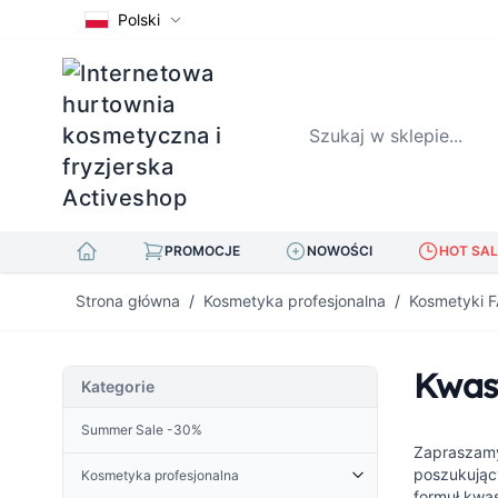
Polski
Szukaj w sklepie...
PROMOCJE
NOWOŚCI
HOT SAL
Przejdź do treści
Strona główna
/
Kosmetyka profesjonalna
/
Kosmetyki
Kwasy
Kategorie
Summer Sale -30%
Zapraszamy
poszukując
Kosmetyka profesjonalna
formuł kwa