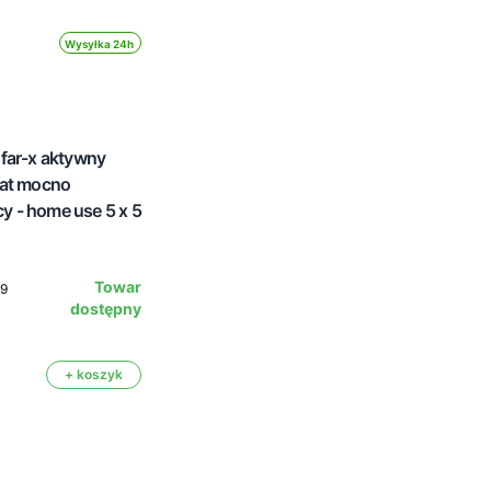
Wysyłka 24h
far-x aktywny
rat mocno
ący - home use 5 x 5
Towar
59
dostępny
+ koszyk