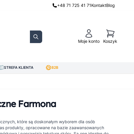
+48 71 725 41 71
Kontakt
Blog
Koszyk
Moje konto
Koszyk
Search
STREFA KLIENTA
B2B
iczne Farmona
icznych, które są doskonałym wyborem dla osób
nas produkty, opracowane na bazie zaawansowanych
rkową i poprawiają teksturę skóry. Są one idealne do