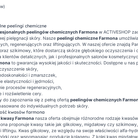
ów)
lne peelingi chemiczne
fesjonalnych peelingów chemicznych Farmona
w ACTIVESHOP zado
ej pielęgnacji skóry. Nasze
peelingi chemiczne Farmona
umożliwi
ych, regenerujących oraz liftingujących. W naszej ofercie znajdą 
raz szikimowy, które dostarczą skórze głębokiego oczyszczenia i o
 klientów detalicznych, jak i profesjonalnych salonów kosmetycznyc
mona
to gwarancja wysokiej jakości i skuteczności. Dostępne u nas p
czyszczenie skóry,
edoskonałości i zmarszczek,
 elastyczności i jędrności,
e procesów regeneracyjnych,
 i rozświetlenie cery.
 do zapoznania się z pełną ofertą
peelingów chemicznych Farmo
opasowane do indywidualnych potrzeb skóry.
ość kwasów farmona
i
kwasy Farmona
nasza oferta obejmuje różnorodne rodzaje kwasów, k
ona proponuje kwasy takie jak glikolowy, migdałowy czy szikimowy,
 i liftingu. Kwas glikolowy, ze względu na swoje właściwości alfa-h
órki oraz wspomagając produkcję kolagenu. Z kolei kwas migdałowy