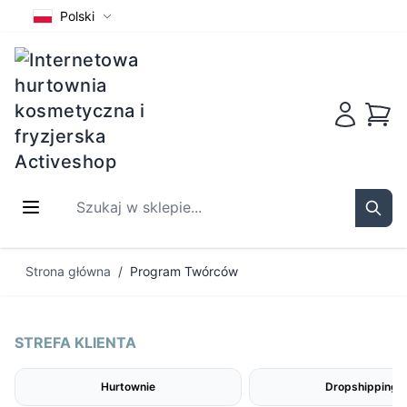
Polski
Koszy
Szukaj w sklepie...
Sear
Przejdź do treści
Strona główna
/
Program Twórców
STREFA KLIENTA
Hurtownie
Dropshipping