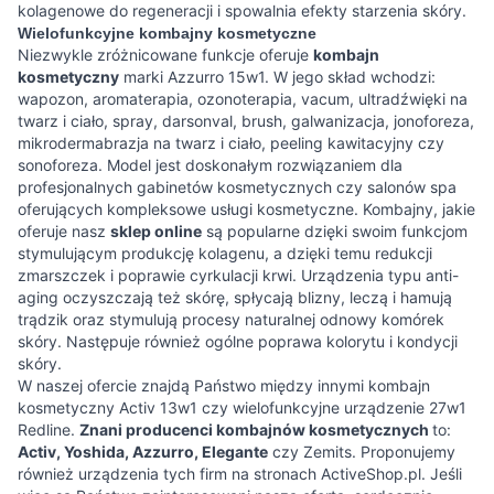
kolagenowe do regeneracji i spowalnia efekty starzenia skóry.
Wielofunkcyjne kombajny kosmetyczne
Niezwykle zróżnicowane funkcje oferuje
kombajn
kosmetyczny
marki Azzurro 15w1. W jego skład wchodzi:
wapozon, aromaterapia, ozonoterapia, vacum, ultradźwięki na
twarz i ciało, spray, darsonval, brush, galwanizacja, jonoforeza,
mikrodermabrazja na twarz i ciało, peeling kawitacyjny czy
sonoforeza. Model jest doskonałym rozwiązaniem dla
profesjonalnych gabinetów kosmetycznych czy salonów spa
oferujących kompleksowe usługi kosmetyczne. Kombajny, jakie
oferuje nasz
sklep online
są popularne dzięki swoim funkcjom
stymulującym produkcję kolagenu, a dzięki temu redukcji
zmarszczek i poprawie cyrkulacji krwi. Urządzenia typu anti-
aging oczyszczają też skórę, spłycają blizny, leczą i hamują
trądzik oraz stymulują procesy naturalnej odnowy komórek
skóry. Następuje również ogólne poprawa kolorytu i kondycji
skóry.
W naszej ofercie znajdą Państwo między innymi kombajn
kosmetyczny Activ 13w1 czy wielofunkcyjne urządzenie 27w1
Redline.
Znani producenci kombajnów kosmetycznych
to:
Activ, Yoshida, Azzurro, Elegante
czy Zemits. Proponujemy
również urządzenia tych firm na stronach ActiveShop.pl. Jeśli