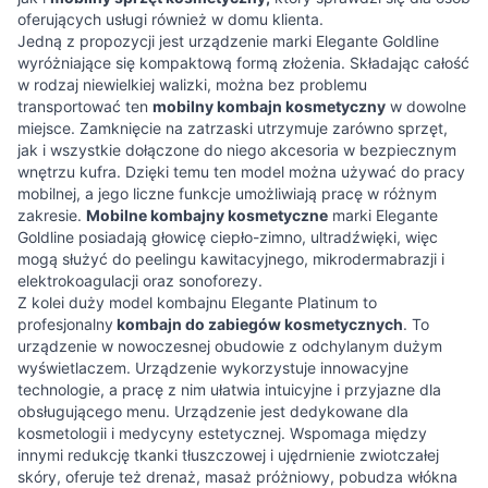
oferujących usługi również w domu klienta.
Jedną z propozycji jest urządzenie marki Elegante Goldline
wyróżniające się kompaktową formą złożenia. Składając całość
w rodzaj niewielkiej walizki, można bez problemu
transportować ten
mobilny kombajn kosmetyczny
w dowolne
miejsce. Zamknięcie na zatrzaski utrzymuje zarówno sprzęt,
jak i wszystkie dołączone do niego akcesoria w bezpiecznym
wnętrzu kufra. Dzięki temu ten model można używać do pracy
mobilnej, a jego liczne funkcje umożliwiają pracę w różnym
zakresie.
Mobilne kombajny kosmetyczne
marki Elegante
Goldline posiadają głowicę ciepło-zimno, ultradźwięki, więc
mogą służyć do peelingu kawitacyjnego, mikrodermabrazji i
elektrokoagulacji oraz sonoforezy.
Z kolei duży model kombajnu Elegante Platinum to
profesjonalny
kombajn do zabiegów kosmetycznych
. To
urządzenie w nowoczesnej obudowie z odchylanym dużym
wyświetlaczem. Urządzenie wykorzystuje innowacyjne
technologie, a pracę z nim ułatwia intuicyjne i przyjazne dla
obsługującego menu. Urządzenie jest dedykowane dla
kosmetologii i medycyny estetycznej. Wspomaga między
innymi redukcję tkanki tłuszczowej i ujędrnienie zwiotczałej
skóry, oferuje też drenaż, masaż próżniowy, pobudza włókna