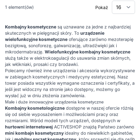
1
element(ów)
Pokaż
Kombajny kosmetyczne
są uznawane za jedne z najbardziej
skutecznych w pielęgnacji skóry. To
urządzenie
wielofunkcyjne kosmetyczne
oferujące zarówno mezoterapię
bezigłową, sonoforezę, galwanizację, ultradźwięki jak i
mikrodermabrazję.
Wielofunkcyjne kombajny kosmetyczne
służą także w elektrokoagulacji do usuwania zmian skórnych,
jak włókniaki, prosaki czy brodawki.
Polecamy również inne urządzenia i akcesoria wykorzystywane
w zabiegach kosmetycznych i medycyny estetycznej. Nasz
towar posiada wszystkie wymagane oznaczenia i certyfikaty, a
jeśli jest widoczny na stronie jako dostępny, możemy go
wysłać już w dniu złożenia zamówienia.
Małe i duże innowacyjne urządzenia kosmetyczne
Kombajny kosmetologiczne
dostępne w naszej ofercie różnią
się od siebie wyposażeniem i możliwościami pracy oraz
rozmiarami. Wśród modeli tych urządzeń, dostępnych w
hurtowni internetowej
ACTIVESHOP znajdą Państwo zarówno
mini kombajn kosmetyczny
idealny do niewielkich gabinetów,
jak i
mobilny sprzęt kosmetyczny,
który sprawdzi się dla osób