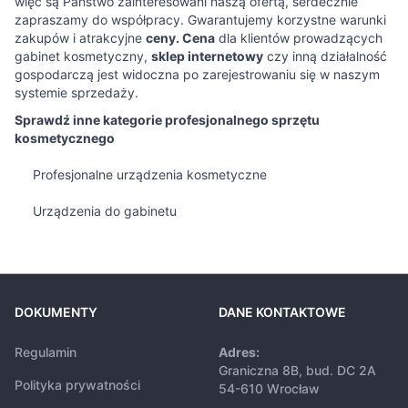
więc są Państwo zainteresowani naszą ofertą, serdecznie
zapraszamy do współpracy. Gwarantujemy korzystne warunki
zakupów i atrakcyjne
ceny. Cena
dla klientów prowadzących
gabinet kosmetyczny,
sklep internetowy
czy inną działalność
gospodarczą jest widoczna po zarejestrowaniu się w naszym
systemie sprzedaży.
Sprawdź inne kategorie profesjonalnego sprzętu
kosmetycznego
Profesjonalne urządzenia kosmetyczne
Urządzenia do gabinetu
DOKUMENTY
DANE KONTAKTOWE
Regulamin
Adres:
Graniczna 8B, bud. DC 2A
Polityka prywatności
54-610 Wrocław