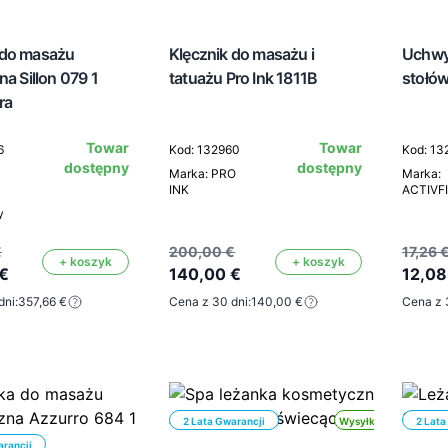
 do masażu
Klęcznik do masażu i
Uchwy
na Sillon 079 1
tatuażu Pro Ink 1811B
stołów
ra
Towar
Towar
6
Kod: 132960
Kod: 13
dostępny
dostępny
Marka: PRO
Marka:
INK
ACTIVF
y
€
200,00 €
17,26 
+ koszyk
+ koszyk
€
140,00 €
12,08
dni:
357,66 €
Cena z 30 dni:
140,00 €
Cena z 
2 Lata Gwarancji
Wysyłka 24h
2 Lata
arancji