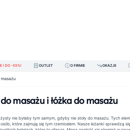
E ! DO -55%!
OUTLET
O FIRMIE
OKAZJE
do masażu
 do masażu i łóżka do masażu
żysty nie byłaby tym samym, gdyby nie stoły do masażu. Tych ele
osób, które zajmują się tym rzemiosłem. Nasze leżanki sprawdzą si
ystkich hotelach, które to oferują. Mogą znaleźć się również w pr