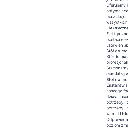
Oferujemy 
optymalnego
poszukujes
wszystkich
Elektryczn
Elektryczn
postaci ele
ustawień sp
Stół do ma
Stół do mas
profesjona
Stacjonarn
ekoskórą
w
Stół do mas
Zastanawias
naszego f
działalnośc
potrzeby i
potrzeby i 
warunki lok
Odpowiedni
poziom zmę