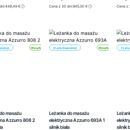
dni:
448,49 €
Cena z 30 dni:
945,50 €
Cena z 
arancji
Wysyłka 24h
2 Lata Gwarancji
Wysyłka 24h
2 Lata
 do masażu
Leżanka do masażu
Leżan
zna Azzurro 808 2
elektryczna Azzurro 693A 1
elektr
ła
silnik biała
silnik 