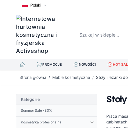
Polski
Szukaj w sklepie...
PROMOCJE
NOWOŚCI
HOT SAL
Przejdź do treści
Strona główna
/
Meble kosmetyczne
/
Stoły i leżanki 
Stoły
Kategorie
Summer Sale -30%
Praca masa
gabinetach 
Kosmetyka profesjonalna
więc we wsz