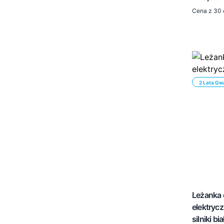
Porto
Cena z 30 
Prato
Santiago
Turyn
Vigo
Wilno
Pozostale
2 Lata Gw
Przenośne myjnie fryzjerskie
Head Spa / Hair Spa
Leżanka
elektryc
silniki bia