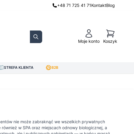
+48 71 725 41 71
Kontakt
Blog
Koszyk
Moje konto
Koszyk
Search
STREFA KLIENTA
B2B
mentów nie może zabraknąć we wszelkich prywatnych
ę również w SPA oraz miejscach odnowy biologicznej, a
ywatnych, ale i publicznych gabinetach — w końcu masaż