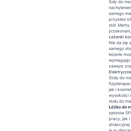
Soły do mas
nachylenie
samego mas
przykład ic
stół. Mamy 
przekonani,
Leżanki ko
Nie da się 
samego sto
leżenie mo
wymagającym
zawsze znaj
Elektryczn
Stoły do ma
fizjoterap
jak i kosme
wysokości i
stołu do m
Łóżko do 
salonów SP
pracy, jak
atrakcyjnej
je w oferc