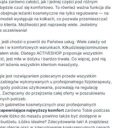
ąta zarówno całości, jak i jednej części pod różnym
będzie czuć się komfortowo. To również ważna funkcja dla
 obejmuje leżanki kosmetyczne nie tylko regulowane — na
e modeli występuje na kołkach, co pozwala przemieszczać
o klienta. Możliwości jest naprawdę wiele. Jesteśmy
e oczekiwania!
 jeśli chodzi o powrót do Państwa usług. Wiele zależy od
ie i w komfortowych warunkach. Kilkudziesięciominutowe
iałem stole. Dlatego ACTIVESHOP proponuje wszystkim
 jest miła w dotyku i bardzo trwała. Co więcej, pod nią
ort leżenia wszystkim klientom masażysty.
drugie jest rozwiązaniem polecanym przede wszystkim
 zabiegów wykonywanych u profesjonalnego fizjoterapeuty,
 wygody podczas użytkowania, pozwalają na regulację
y. Zachęcamy do przejrzenia całej oferty w poszukiwaniu
lnych potrzeb.
h gabinetów kosmetycznych oraz profesjonalnych
zapewniające najwyższy komfort
zarówno Tobie podczas
onałe łóżko do masażu powinno także być dostępne w
go budżetu. Łóżko idealne? Zdecydowanie tak! A znajdziesz
tej ofercie oraz w zdecydowanie konkurencyjnych cenach.