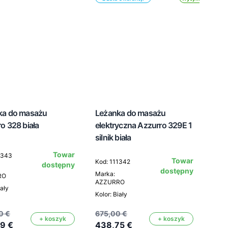
ka do masażu
Leżanka do masażu
o 328 biała
elektryczna Azzurro 329E 1
silnik biała
Towar
1343
Towar
Kod: 111342
dostępny
dostępny
Marka:
RO
AZZURRO
iały
Kolor: Biały
0 €
675,00 €
+ koszyk
+ koszyk
9 €
438,75 €