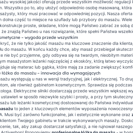
ażu wysokiej jakości oferują przede wszystkim możliwość regulacji k
m. Wszystko po to, aby ułożyć odpowiednio osobę masowaną, która 
ażysty, który musi pracować w odpowiedniej pozycji. Nasza oferta
h dolna część to miejsce na szuflady lub przybory do masażu. Wiel
konstrukcje proste, składane, które mogą Państwo zabrać ze sobą d
 że znajdą Państwo u nas rozwiązanie, które spełni Państwa wszelki
smetyczne – wygoda przede wszystkim
ukryć, że nie tylko jakość masażu ma kluczowe znaczenie dla klienta,
łu do masażu. W końcu każdy chce, aby masaż przebiegał skuteczn
że nie być przyjemne, gdy odbywa się na twardym, nieobitym mater
 masażystom leżanki najczęściej z ekoskóry, którą łatwo wyczyścić,
duje się materac lub gąbka, które mają za zadanie zwiększyć komf
e łóżka do masażu – innowacja dla wymagających
sażu występują u nas w wersji tradycyjnej, jak i elektrycznej. To 
eutom, ale również gabinetom kosmetycznym. Sprawdza się podczas
tologa. Elektryczne silniki dostarczają przede wszystkim większej
 ustawień w sposób niezwykle szybki i prosty, a przy tym skuteczn
asażu lub leżanki kosmetycznej dostosowanej do Państwa indywidua
masażu
to jeden z kluczowych elementów wyposażenia nowoczesnyc
A. Musi być zarówno funkcjonalne, jak i estetycznie wykonane oraz
 i klientom Twojego gabinetu w trakcie wykonywanych masaży. Dosk
 cenie, tak, aby zakup dostarczał satysfakcji, a nie rujnował nasze
ie Activeshop! Proponujemy
profesjonalne łóżka do masażu
- w boga