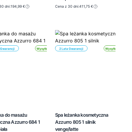
30 dni:
194,99 €
Cena z 30 dni:
411,75 €
 Gwarancji
Wysyłka 24h
2 Lata Gwarancji
Wysyłka 24h
ka do masażu
Spa leżanka kosmetyczna
yczna Azzurro 684 1
Azzurro 805 1 silnik
biała
venge/latte