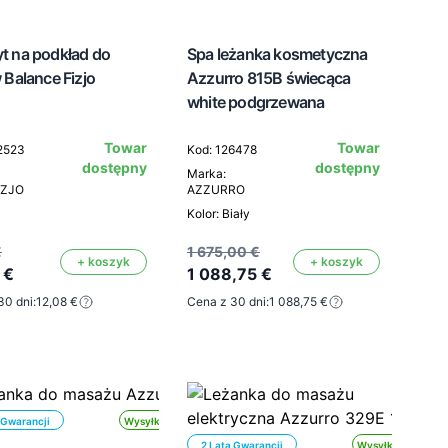
t na podkład do
Spa leżanka kosmetyczna
 Balance Fizjo
Azzurro 815B świecąca
white podgrzewana
Towar
Towar
2523
Kod: 126478
dostępny
dostępny
Marka:
IZJO
AZZURRO
Kolor: Biały
€
1 675,00 €
+ koszyk
+ koszyk
 €
1 088,75 €
30 dni:
12,08 €
Cena z 30 dni:
1 088,75 €
 Gwarancji
Wysyłka 24h
2 Lata Gwarancji
Wysyłka 24h