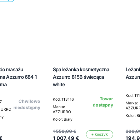
 do masażu
Spa leżanka kosmetyczna
Leżan
zna Azzurro 684 1
Azzurro 815B świecąca
Azzurr
arna
white
Kod: 11
Towar
Kod: 113116
Chwilowo
7
Marka:
dostępny
Marka:
niedostępny
AZZUR
ZZURRO
AZZURRO
Kolor: B
rny
Kolor: Biały
1 550,00 €
300,0
+ koszyk
€
1 007,49 €
194,9