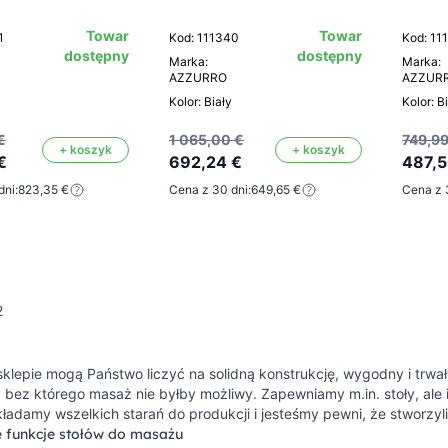
Towar
Towar
1
Kod: 111340
Kod: 11
dostępny
dostępny
Marka:
Marka:
AZZURRO
AZZUR
Kolor: Biały
Kolor: B
€
1 065,00 €
749,99
+ koszyk
+ koszyk
€
692,24 €
487,5
dni:
823,35 €
Cena z 30 dni:
649,65 €
Cena z 
2
lepie mogą Państwo liczyć na solidną konstrukcję, wygodny i trwał
bez którego masaż nie byłby możliwy. Zapewniamy m.in. stoły, ale i
kładamy wszelkich starań do produkcji i jesteśmy pewni, że stworzyl
 funkcje stołów do masażu