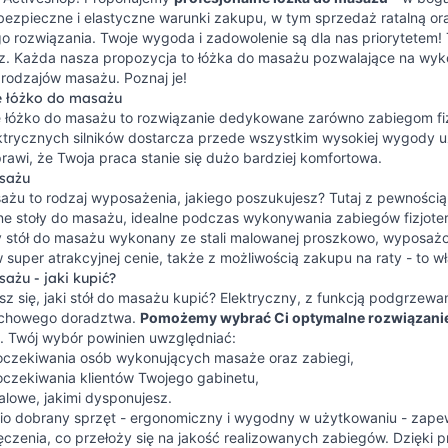
bezpieczne i elastyczne warunki zakupu, w tym sprzedaż ratalną o
 rozwiązania. Twoje wygoda i zadowolenie są dla nas priorytetem! T
z. Każda nasza propozycja to łóżka do masażu pozwalające na wy
 rodzajów masażu. Poznaj je!
e łóżko do masażu
e łóżko do masażu to rozwiązanie dedykowane zarówno zabiegom fi
ktrycznych silników dostarcza przede wszystkim wysokiej wygody uż
rawi, że Twoja praca stanie się dużo bardziej komfortowa.
sażu
ażu to rodzaj wyposażenia, jakiego poszukujesz? Tutaj z pewnością
lne stoły do masażu, idealne podczas wykonywania zabiegów fizjot
y stół do masażu wykonany ze stali malowanej proszkowo, wypos
 super atrakcyjnej cenie, także z możliwością zakupu na raty - to wł
ażu - jaki kupić?
z się, jaki stół do masażu kupić? Elektryczny, z funkcją podgrzewan
achowego doradztwa.
Pomożemy wybrać Ci optymalne rozwiązani
i. Twój wybór powinien uwzględniać:
 oczekiwania osób wykonujących masaże oraz zabiegi,
oczekiwania klientów Twojego gabinetu,
alowe, jakimi dysponujesz.
o dobrany sprzęt - ergonomiczny i wygodny w użytkowaniu - zapew
czenia, co przełoży się na jakość realizowanych zabiegów. Dzięki 