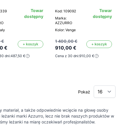
Towar
Towar
1339
Kod: 109092
dostępny
dostępny
Marka:
RO
AZZURRO
iały
Kolor: Venge
 €
1 400,00 €
+ koszyk
+ koszyk
0 €
910,00 €
30 dni:
487,50 €
Cena z 30 dni:
910,00 €
Pokaż
y materiał, a także odpowiednie wcięcie na głowę osoby
 leżanki marki Azzurro, lecz nie brak naszych produktów w
iśmy leżanki na miarę oczekiwań profesjonalistów.