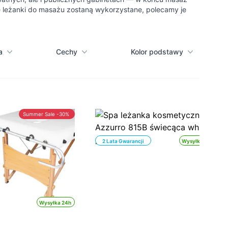
ze leżanki do masażu zostaną wykorzystane, polecamy je
a
Cechy
Kolor podstawy
Summer Sale -30%
2 Lata Gwarancji
Wysyłka 24h
Wysyłka 24h