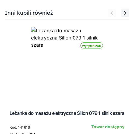
Press to skip carousel
Inni kupili również
Wysyłka 24h
Leżanka do masażu elektryczna Sillon 079 1 silnik szara
Towar dostępny
Kod: 141616