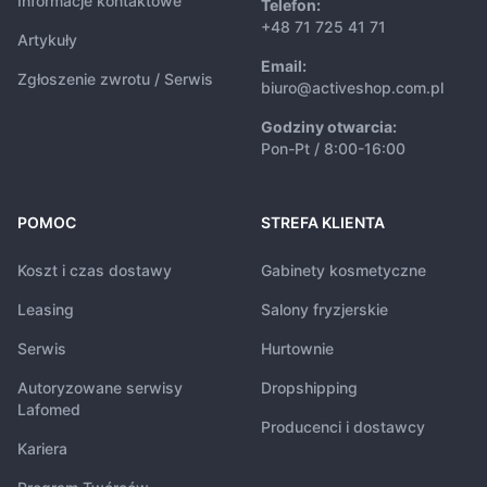
Informacje kontaktowe
Telefon:
+48 71 725 41 71
Artykuły
Email:
Zgłoszenie zwrotu / Serwis
biuro@activeshop.com.pl
Godziny otwarcia:
Pon-Pt / 8:00-16:00
POMOC
STREFA KLIENTA
Koszt i czas dostawy
Gabinety kosmetyczne
Leasing
Salony fryzjerskie
Serwis
Hurtownie
Autoryzowane serwisy
Dropshipping
Lafomed
Producenci i dostawcy
Kariera