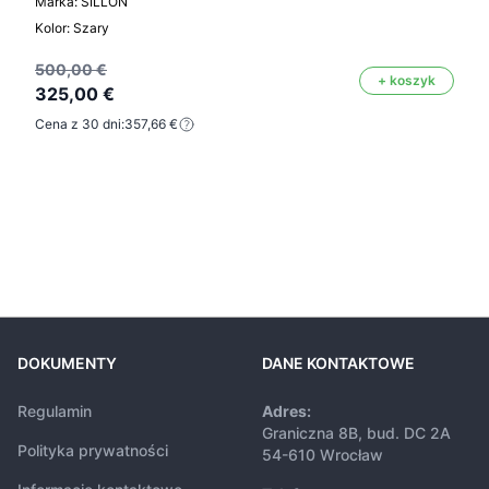
Marka: SILLON
Kolor: Szary
500,00 €
+ koszyk
325,00 €
Cena z 30 dni:
357,66 €
DOKUMENTY
DANE KONTAKTOWE
Regulamin
Adres:
Graniczna 8B, bud. DC 2A
Polityka prywatności
54-610 Wrocław