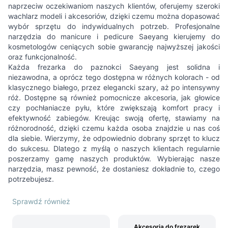
naprzeciw oczekiwaniom naszych klientów, oferujemy szeroki
wachlarz modeli i akcesoriów, dzięki czemu można dopasować
wybór sprzętu do indywidualnych potrzeb. Profesjonalne
narzędzia do manicure i pedicure Saeyang kierujemy do
kosmetologów ceniących sobie gwarancję najwyższej jakości
oraz funkcjonalność.
Każda frezarka do paznokci Saeyang jest solidna i
niezawodna, a oprócz tego dostępna w różnych kolorach - od
klasycznego białego, przez elegancki szary, aż po intensywny
róż. Dostępne są również pomocnicze akcesoria, jak głowice
czy pochłaniacze pyłu, które zwiększają komfort pracy i
efektywność zabiegów. Kreując swoją ofertę, stawiamy na
różnorodność, dzięki czemu każda osoba znajdzie u nas coś
dla siebie. Wierzymy, że odpowiednio dobrany sprzęt to klucz
do sukcesu. Dlatego z myślą o naszych klientach regularnie
poszerzamy gamę naszych produktów. Wybierając nasze
narzędzia, masz pewność, że dostaniesz dokładnie to, czego
potrzebujesz.
Sprawdź również
Akcesoria do frezarek