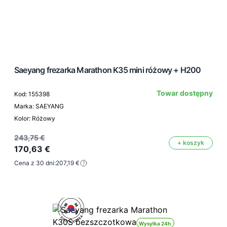
Saeyang frezarka Marathon K35 mini różowy + H200
Towar dostępny
Kod: 155398
Marka: SAEYANG
Kolor: Różowy
243,75 €
+ koszyk
170,63 €
Cena z 30 dni:
207,19 €
Wysyłka 24h