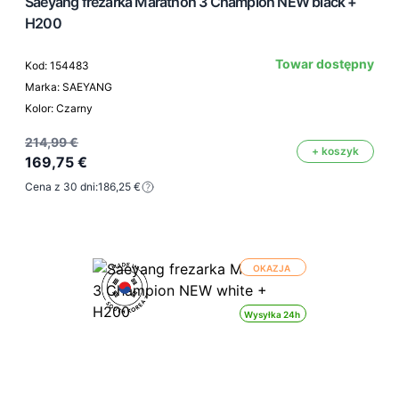
Saeyang frezarka Marathon 3 Champion NEW black +
H200
Towar dostępny
Kod: 154483
Marka: SAEYANG
Kolor: Czarny
214,99 €
+ koszyk
169,75 €
Cena z 30 dni:
186,25 €
OKAZJA
Wysyłka 24h