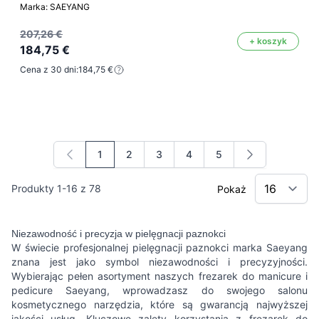
Marka: SAEYANG
207,26 €
+ koszyk
184,75 €
Cena z 30 dni:
184,75 €
1
2
3
4
5
Aktualnie czytasz stronę
Strona
Strona
Strona
Strona
Produkty
1
-
16
z
78
Pokaż
Niezawodność i precyzja w pielęgnacji paznokci
W świecie profesjonalnej pielęgnacji paznokci marka Saeyang
znana jest jako symbol niezawodności i precyzyjności.
Wybierając pełen asortyment naszych frezarek do manicure i
pedicure Saeyang, wprowadzasz do swojego salonu
kosmetycznego narzędzia, które są gwarancją najwyższej
jakości usług. Kluczowe zalety korzystania z frezarek do