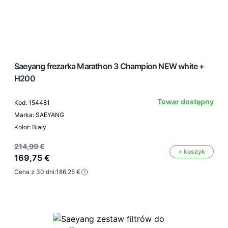
Saeyang frezarka Marathon 3 Champion NEW white +
H200
Towar dostępny
Kod: 154481
Marka: SAEYANG
Kolor: Biały
214,99 €
+ koszyk
169,75 €
Cena z 30 dni:
186,25 €