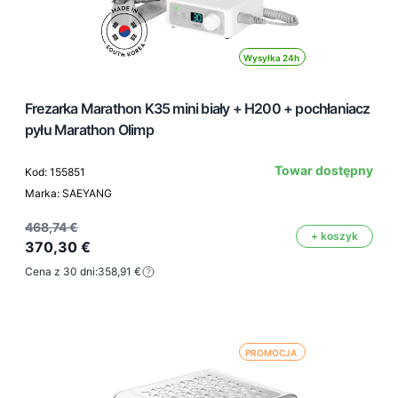
Wysyłka 24h
Frezarka Marathon K35 mini biały + H200 + pochłaniacz
pyłu Marathon Olimp
Towar dostępny
Kod: 155851
Marka: SAEYANG
468,74 €
+ koszyk
370,30 €
Cena z 30 dni:
358,91 €
PROMOCJA