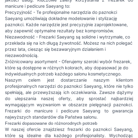
manicure i pedicure Saeyang to:
Precyzyjność - Te profesjonalne narzędzia do paznokci
Saeyang umożliwiają dokładne modelowanie i stylizację
paznokci. Każde narzędzie jest precyzyjnie zaprojektowane,
aby zapewnić optymalne rezultaty bez kompromisów.
Niezawodność - Frezarki Saeyang są solidne i wytrzymałe, co
przekłada się na ich długą żywotność. Możesz na nich polegać
przez lata, ciesząc się bezawaryjnym działaniem i
niezawodnością.
Zróżnicowany asortyment - Oferujemy szeroki wybór frezarek,
które są dostępne w różnych kolorach, aby dopasować je do
indywidualnych potrzeb każdego salonu kosmetycznego.
Naszym celem jest dostarczanie naszym klientom
profesjonalnych narzędzi do paznokci Saeyang, które nie tylko
spełniają, ale przewyższają ich oczekiwania. Zawsze dążymy
do ulepszania naszej oferty, aby sprostać najbardziej
wymagającym wyzwaniom w obszarze pielęgnacji paznokci.
Frezarki do manicure i pedicure Saeyang to gwarancja
najwyższych standardów dla Państwa salonu.
Frezarki dopasowane do różnorodnych potrzeb
W naszej ofercie znajdziesz frezarki do paznokci Saeyang,
które są idealne dla każdego profesjonalisty. Wychodząc