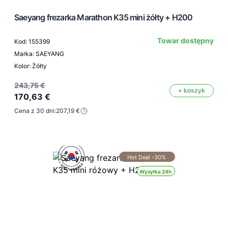
Saeyang frezarka Marathon K35 mini żółty + H200
Towar dostępny
Kod: 155399
Marka: SAEYANG
Kolor: Żółty
243,75 €
+ koszyk
170,63 €
Cena z 30 dni:
207,19 €
Hot Deal -30%
Wysyłka 24h