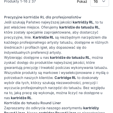
Produkty
1
-
16
z
37
Pokaż
Precyzyjne kartridże RL dla profesjonalistów
Jeśli szukają Państwo najwyższej jakości
kartridży RL
, to tu
jest właściwe miejsce. Oferujemy
kartridże do tatuażu RL
,
które zostały specjalnie zaprojektowane, aby dostarczyć
precyzyjne, linie.
Kartridże RL
są niezbędnym narzędziem dla
każdego profesjonalnego artysty tatuażu, dostępne w różnych
średnicach i profilach igieł, aby dopasować się do
indywidualnych preferencji artysty.
Wybierając dostępne u nas
kartridże do tatuażu RL
, można
zyskać dostęp do produktów najwyższej jakości, które
gwarantują precyzję i trwałość podczas wykonywania tatuażu.
Wszystkie produkty są markowe i wyselekcjonowane z myślą o
potrzebach naszych klientów.
Cartridge RL
to doskonały
wybór dla tych, którzy szukają niezawodności, precyzji i
wyczucia profesjonalnych narzędzi do tatuażu. Bez względu
na to, jaką pracę się wykonuje, można liczyć na dostępne u
nas
kartridże RL
.
Kartridże do tatuażu Round Liner
Zapraszamy do odkrycia naszego asortymentu
kartridży
Round Liner
. Nasze
cartridge Round Liner
są niezastąpione,