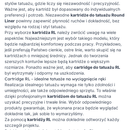
stylów tatuażu, gdzie liczy się niezawodność i precyzyjność.
Ważne jest, aby kartridż był dopasowany do indywidualnych
preferencji i potrzeb. Niezawodne
kartridże do tatuażu Round
Liner
powinny zapewnić płynność ruchów i dokładność, bez
względu na rodzaj i styl tatuażu.
Przy wyborze
kartridża RL
należy zwrócić uwagę na wiele
aspektów. Najważniejszym jest wybór takiego modelu, który
będzie najbardziej komfortowy podczas pracy. Przykładowo,
jeśli preferują Państwo cienkie, ostre linie, warto skupić się na
kartridżach o mniejszej średnicy. Jednak do tworzenia
szerszych konturów lepsze będą kartridże o większym
rozmiarze. Ponadto ważne jest, aby
cartridge do tatuażu RL
był wytrzymały i odporny na uszkodzenia.
Cartridge RL - idealne tatuaże na wyciągnięcie ręki
Realizacja idealnego tatuażu wymaga nie tylko zdolności i
umiejętności, ale także odpowiedniego sprzętu. To właśnie
dzięki profesjonalnym
kartridżom do tatuażu RL
można
uzyskać precyzyjne i trwałe linie. Wybór odpowiedniego
produkty gwarantuje, że wykonana praca będzie wyglądać
dokładnie tak, jak sobie to wymarzyliśmy.
Za pomocą
kartridży RL
można dokładnie odtworzyć każdy
szczegół projektu.