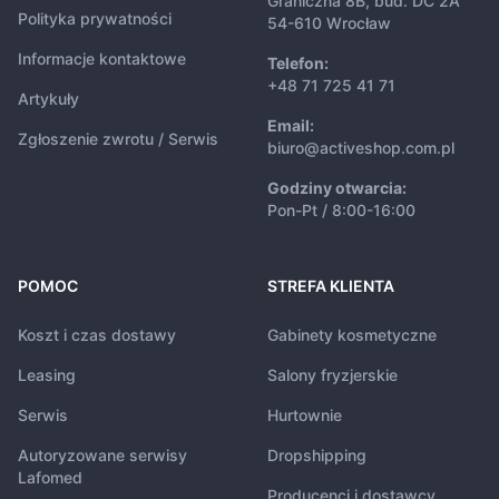
Graniczna 8B, bud. DC 2A
Polityka prywatności
54-610 Wrocław
Informacje kontaktowe
Telefon:
+48 71 725 41 71
Artykuły
Email:
Zgłoszenie zwrotu / Serwis
biuro@activeshop.com.pl
Godziny otwarcia:
Pon-Pt / 8:00-16:00
POMOC
STREFA KLIENTA
Koszt i czas dostawy
Gabinety kosmetyczne
Leasing
Salony fryzjerskie
Serwis
Hurtownie
Autoryzowane serwisy
Dropshipping
Lafomed
Producenci i dostawcy