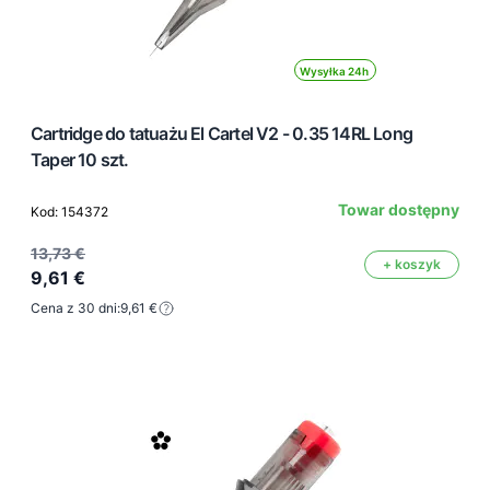
Wysyłka 24h
Cartridge do tatuażu El Cartel V2 - 0.35 14RL Long
Taper 10 szt.
Towar dostępny
Kod: 154372
13,73 €
+ koszyk
9,61 €
Cena z 30 dni:
9,61 €