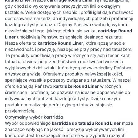
gdy chodzi o wykonywanie precyzyjnych linii o okrągłym
kształcie. Wiele dostępnych średnic i profili igieł daje możliwość
dostosowania narzędzi do indywidualnych potrzeb i preferencji
każdego artysty tatuażu. Dajemy Państwu swobodę wyboru -
niezależnie od tego, jakiego efektu się szuka,
cartridge Round
Liner
umożliwiają Państwu osiągnięcie idealnego rezultatu.
Nasza oferta to
kartridże Round Liner
, które łączą w sobie
niezawodność i precyzję, niezbędne przy pracy nad tatuażem.
Te produkty umożliwiają pracę w różnych stylach i technikach
tatuażu, otwierając przed Państwem możliwości tworzenia
wyjątkowych dzieł sztuki, które będą odzwierciedlały Państwa
artystyczną wizję. Oferujemy produkty najwyższej jakości,
spełniające wszelkie potrzeby związane z tatuażem. W naszej
ofercie znajdą Państwo
kartridże Round Liner
w różnych
średnicach i profilach, co pozwala na idealne dopasowanie do
indywidualnych potrzeb każdego artysty. Dzięki naszym
produktom realizacja perfekcyjnego tatuażu staje się
przyjemnością.
Optymalny wybór kartridża
Wybór odpowiedniego
kartridża do tatuażu Round Liner
może
znacząco wpłynąć na jakość i precyzję wykonywanych linii i
konturów. Jest to szczególnie istotne w przypadku różnych