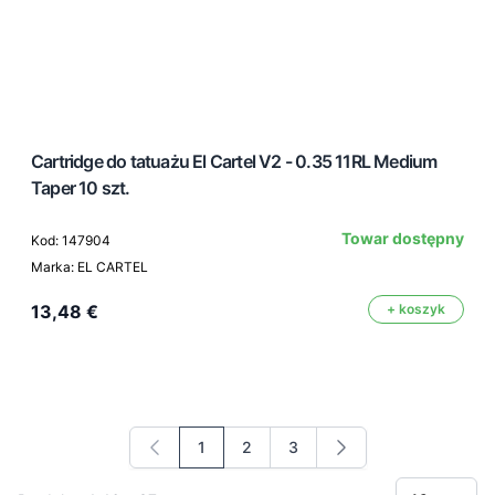
Cartridge do tatuażu El Cartel V2 - 0.35 11RL Medium
Taper 10 szt.
Towar dostępny
Kod: 147904
Marka: EL CARTEL
13,48 €
+ koszyk
1
2
3
Aktualnie czytasz stronę
Strona
Strona