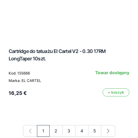
Cartridge do tatuażu El Cartel V2 - 0.30 17RM
LongTaper 10szt.
Towar dostępny
Kod: 155666
Marka: EL CARTEL
16,25 €
+ koszyk
1
2
3
4
5
Aktualnie czytasz stronę
Strona
Strona
Strona
Strona