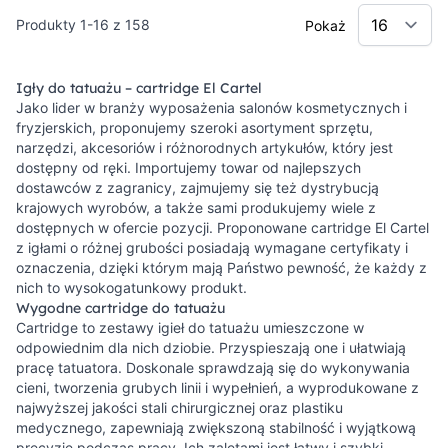
Produkty
1
-
16
z
158
Pokaż
Igły do tatuażu – cartridge El Cartel
Jako lider w branży wyposażenia salonów kosmetycznych i
fryzjerskich, proponujemy szeroki asortyment sprzętu,
narzędzi, akcesoriów i różnorodnych artykułów, który jest
dostępny od ręki. Importujemy towar od najlepszych
dostawców z zagranicy, zajmujemy się też dystrybucją
krajowych wyrobów, a także sami produkujemy wiele z
dostępnych w ofercie pozycji. Proponowane cartridge El Cartel
z igłami o różnej grubości posiadają wymagane certyfikaty i
oznaczenia, dzięki którym mają Państwo pewność, że każdy z
nich to wysokogatunkowy produkt.
Wygodne cartridge do tatuażu
Cartridge to zestawy igieł do tatuażu umieszczone w
odpowiednim dla nich dziobie. Przyspieszają one i ułatwiają
pracę tatuatora. Doskonale sprawdzają się do wykonywania
cieni, tworzenia grubych linii i wypełnień, a wyprodukowane z
najwyższej jakości stali chirurgicznej oraz plastiku
medycznego, zapewniają zwiększoną stabilność i wyjątkową
precyzję podczas pracy. Ich zaletami jest łatwy i szybki