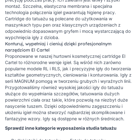
montaż. Szczelna, elastyczna membrana i specjalna
technologia połączenia igieł gwarantują higienę pracy.
Cartridge do tatuażu
są polecane do użytkowania w
maszynkach typu pen oraz klasycznych urządzeniach z
odpowiednio dopasowanym gryfem i mocą wystarczającą do
wypchnięcia igły z dzioba.
Konturuj, wypełniaj i cieniuj dzięki profesjonalnym
narzędziom El Cartel
Proponowane w naszej
hurtowni kosmetycznej
cartridge El
Cartel to różnorodne wersje igieł. Są wśród nich zarówno
popularne modele RL i RLS, jak i precyzyjne igły do tworzenia
kształtów geometrycznych, cieniowania i konturowania. Igły z
serii MAGNUM pomogą w tworzeniu grubych i wyraźnych linii.
Przygotowaliśmy również wysokiej jakości
igły do tatuażu
służące do wypełniania szczegółów, tatuowania dużych
powierzchni ciała oraz takie, które pozwolą na niezbyt duże
nasycenie tuszem. Dzięki odpowiedniemu zagęszczeniu i
ułożeniu igieł można stworzyć najbardziej skomplikowane i
fantazyjne wzory. Igły są dostępne w różnych średnicach.
Sprawdź inne kategorie wyposażenia studia tatuażu