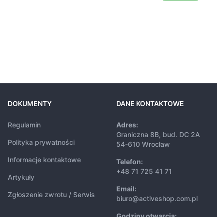
DOKUMENTY
DANE KONTAKTOWE
Regulamin
Adres:
Graniczna 8B, bud. DC 2A
Polityka prywatności
54-610 Wrocław
Informacje kontaktowe
Telefon:
+48 71 725 41 71
Artykuły
Email:
Zgłoszenie zwrotu / Serwis
biuro@activeshop.com.pl
Godziny otwarcia: