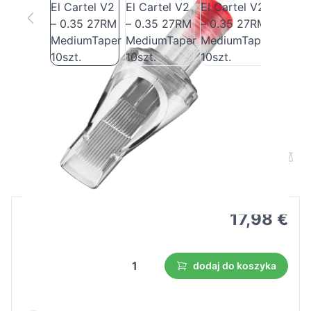
Cartridge do tatuażu El Cartel V2 – 0.35
27RM MediumTaper 10szt.
Cena B2B
Cena detaliczna
17,98 €
dodaj do koszyka