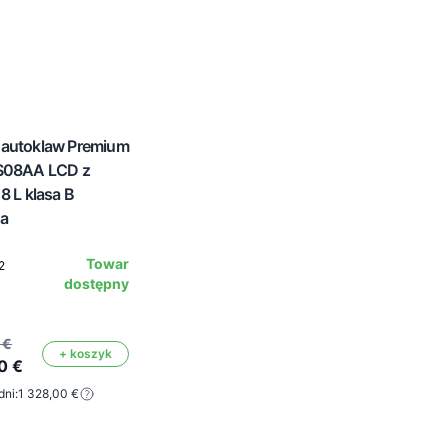
 autoklaw Premium
SS08AA LCD z
8 L klasa B
a
Towar
2
dostępny
 €
+ koszyk
0 €
dni:
1 328,00 €