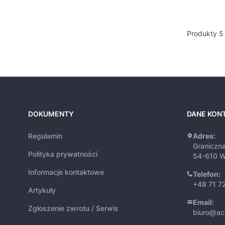
Produkty
5
DOKUMENTY
DANE KON
Regulamin
Adres:
Graniczn
Polityka prywatności
54-610 W
Informacje kontaktowe
Telefon:
+48 71 7
Artykuły
Email:
Zgłoszenie zwrotu / Serwis
biuro@ac