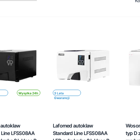
Ko
Wysyłka 24h
3 Lata
Gwarancji
 autoklaw
Lafomed autoklaw
Woson
 Line LFSS08AA
Standard Line LFSS08AA
typ D 