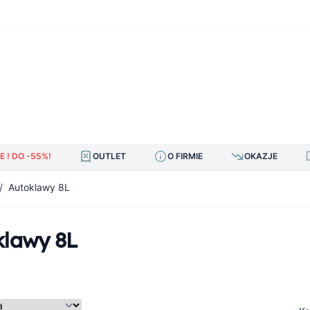
E ! DO -55%!
OUTLET
O FIRMIE
OKAZJE
/
Autoklawy 8L
klawy 8L