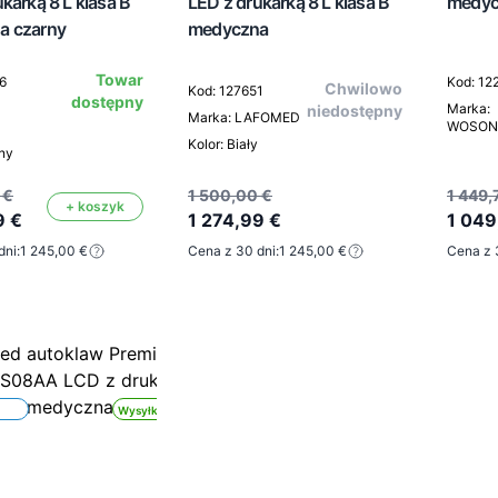
karką 8 L klasa B
LED z drukarką 8 L klasa B
medyc
a czarny
medyczna
Towar
6
Kod: 12
Chwilowo
Kod: 127651
dostępny
Marka:
niedostępny
Marka: LAFOMED
WOSON
Kolor: Biały
rny
 €
1 500,00 €
1 449,
+ koszyk
9 €
1 274,99 €
1 049
dni:
1 245,00 €
Cena z 30 dni:
1 245,00 €
Cena z 
Wysyłka 24h