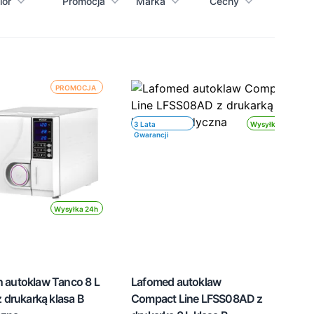
lor
Promocja
Marka
Cechy
PROMOCJA
3 Lata
Wysyłka 24h
Gwarancji
Wysyłka 24h
 autoklaw Tanco 8 L
Lafomed autoklaw
z drukarką klasa B
Compact Line LFSS08AD z