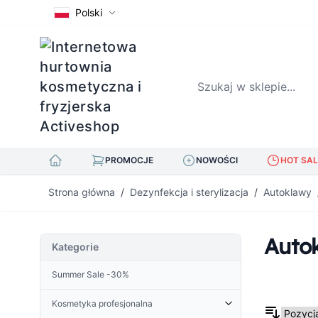
Polski
Szukaj w sklepie...
PROMOCJE
NOWOŚCI
HOT SAL
Przejdź do treści
Strona główna
/
Dezynfekcja i sterylizacja
/
Autoklawy
Auto
Kategorie
Summer Sale -30%
Kosmetyka profesjonalna