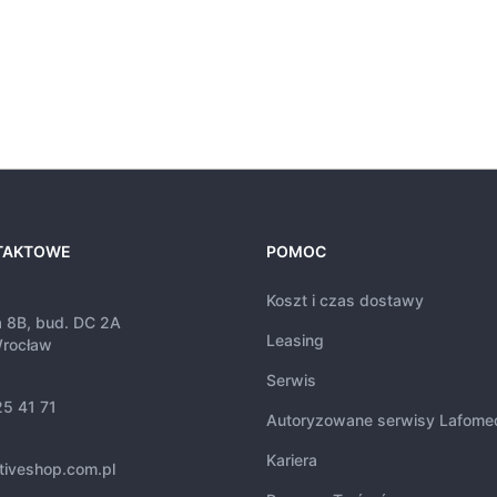
TAKTOWE
POMOC
Koszt i czas dostawy
a 8B, bud. DC 2A
Leasing
rocław
Serwis
25 41 71
Autoryzowane serwisy Lafome
Kariera
tiveshop.com.pl