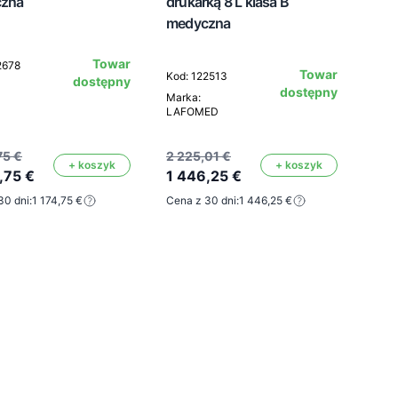
zna
drukarką 8 L klasa B
medyczna
Towar
2678
Towar
Kod: 122513
dostępny
dostępny
Marka:
LAFOMED
75 €
2 225,01 €
+ koszyk
+ koszyk
,75 €
1 446,25 €
30 dni:
1 174,75 €
Cena z 30 dni:
1 446,25 €