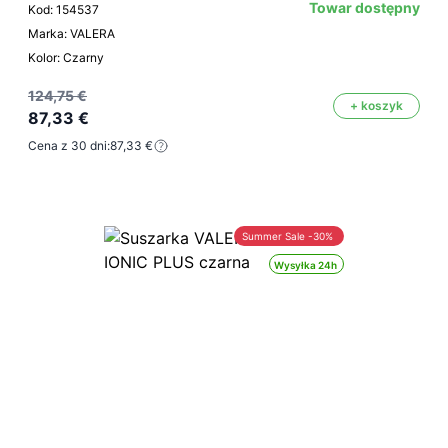
Towar dostępny
Kod: 154537
Marka: VALERA
Kolor: Czarny
124,75 €
+ koszyk
87,33 €
Cena z 30 dni:
87,33 €
Summer Sale -30%
Wysyłka 24h