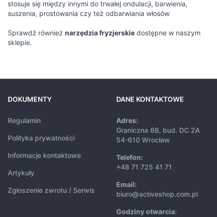
stosuje się między innymi do trwałej ondulacji, barwienia,
suszenia, prostowania czy też odbarwiania włosów
Sprawdź również
narzędzia fryzjerskie
dostępne w naszym
sklepie.
DOKUMENTY
DANE KONTAKTOWE
Regulamin
Adres:
Graniczna 8B, bud. DC 2A
Polityka prywatności
54-610 Wrocław
Informacje kontaktowe
Telefon:
+48 71 725 41 71
Artykuły
Email:
Zgłoszenie zwrotu / Serwis
biuro@activeshop.com.pl
Godziny otwarcia: