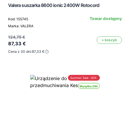
Valera suszarka 8600 ionic 2400W Rotocord
Towar dostępny
Kod: 155745
Marka: VALERA
124,75 €
+ koszyk
87,33 €
Cena z 30 dni:
87,33 €
Summer Sale -30%
Wysyłka 24h