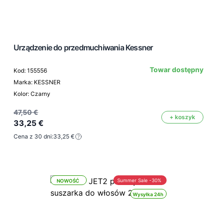
Urządzenie do przedmuchiwania Kessner
Towar dostępny
Kod: 155556
Marka: KESSNER
Kolor: Czarny
47,50 €
+ koszyk
33,25 €
Cena z 30 dni:
33,25 €
Summer Sale -30%
NOWOŚĆ
Wysyłka 24h