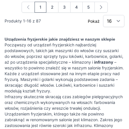
1
2
3
4
5
Aktualnie czytasz stronę
Strona
Strona
Strona
Strona
Produkty
1
-
16
z
87
Pokaż
Urządzenia fryzjerskie jakie znajdziesz w naszym sklepie
Począwszy od urządzeń fryzjerskich najbardziej
podstawowych, takich jak maszynki do włosów czy suszarki
do włosów, poprzez sprzęty typu lokówki, karbownice, golarki,
aż po urządzenia specjalistyczne – klimazony i
infrazony
–
wszystko to powinno znaleźć się w naszym salonie fryzjerskim.
Każde z urządzeń stosowane jest na innym etapie pracy nad
fryzurą. Maszynki i golarki wykonują podstawowe zadania –
skracając długość włosów. Lokówki, karbownice i suszarki
modelują kształt fryzury.
Infrazony skutecznie skracają czas zabiegów pielęgnacyjnych
oraz chemicznych wykonywanych na włosach: farbowania
włosów, rozjaśnienia czy wreszcie trwałej ondulacji.
Urządzeniem fryzjerskim, którego także nie powinno
zabraknąć w renomowanym salonie jest klimazon. Zakres jego
zastosowania jest równie szeroki jak infrazonu. Klimazony