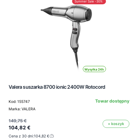
Summer Sale -30%
Wysyłka 24h
Valera suszarka 8700 ionic 2400W Rotocord
Towar dostępny
Kod: 155747
Marka: VALERA
149,75 €
+ koszyk
104,82 €
Cena z 30 dni:
104,82 €