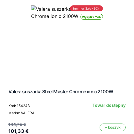
Summer Sale -30%
Wysyłka 24h
Valera suszarka Steel Master Chrome ionic 2100W
Towar dostępny
Kod: 154243
Marka: VALERA
144,75 €
+ koszyk
101,33 €