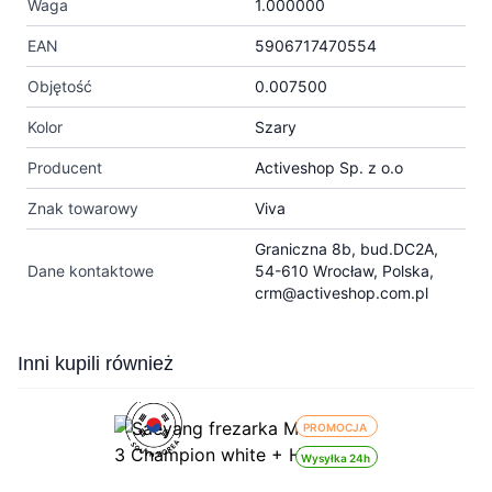
Waga
1.000000
EAN
5906717470554
Objętość
0.007500
Kolor
Szary
Producent
Activeshop Sp. z o.o
Znak towarowy
Viva
Graniczna 8b, bud.DC2A,
Dane kontaktowe
54-610 Wrocław, Polska,
crm@activeshop.com.pl
Press to skip carousel
Inni kupili również
PROMOCJA
Wysyłka 24h