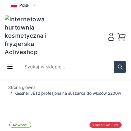
Polski
Koszy
Szukaj w sklepie...
Sear
Przejdź do treści
Strona główna
/
Kessner JET2 profesjonalna suszarka do włosów 2200w
Summer Sale -30%
NOWOŚĆ