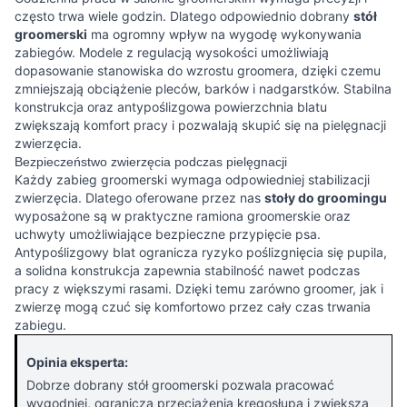
często trwa wiele godzin. Dlatego odpowiednio dobrany
stół
groomerski
ma ogromny wpływ na wygodę wykonywania
zabiegów. Modele z regulacją wysokości umożliwiają
dopasowanie stanowiska do wzrostu groomera, dzięki czemu
zmniejszają obciążenie pleców, barków i nadgarstków. Stabilna
konstrukcja oraz antypoślizgowa powierzchnia blatu
zwiększają komfort pracy i pozwalają skupić się na pielęgnacji
zwierzęcia.
Bezpieczeństwo zwierzęcia podczas pielęgnacji
Każdy zabieg groomerski wymaga odpowiedniej stabilizacji
zwierzęcia. Dlatego oferowane przez nas
stoły do groomingu
wyposażone są w praktyczne ramiona groomerskie oraz
uchwyty umożliwiające bezpieczne przypięcie psa.
Antypoślizgowy blat ogranicza ryzyko poślizgnięcia się pupila,
a solidna konstrukcja zapewnia stabilność nawet podczas
pracy z większymi rasami. Dzięki temu zarówno groomer, jak i
zwierzę mogą czuć się komfortowo przez cały czas trwania
zabiegu.
Opinia eksperta:
Dobrze dobrany stół groomerski pozwala pracować
wygodniej, ogranicza przeciążenia kręgosłupa i zwiększa