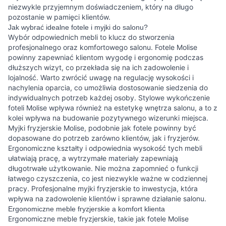
niezwykle przyjemnym doświadczeniem, który na długo
pozostanie w pamięci klientów.
Jak wybrać idealne fotele i myjki do salonu?
Wybór odpowiednich mebli to klucz do stworzenia
profesjonalnego oraz komfortowego salonu. Fotele Molise
powinny zapewniać klientom wygodę i ergonomię podczas
dłuższych wizyt, co przekłada się na ich zadowolenie i
lojalność. Warto zwrócić uwagę na regulację wysokości i
nachylenia oparcia, co umożliwia dostosowanie siedzenia do
indywidualnych potrzeb każdej osoby. Stylowe wykończenie
foteli Molise wpływa również na estetykę wnętrza salonu, a to z
kolei wpływa na budowanie pozytywnego wizerunki miejsca.
Myjki fryzjerskie Molise, podobnie jak fotele powinny być
dopasowane do potrzeb zarówno klientów, jak i fryzjerów.
Ergonomiczne kształty i odpowiednia wysokość tych mebli
ułatwiają pracę, a wytrzymałe materiały zapewniają
długotrwałe użytkowanie. Nie można zapomnieć o funkcji
łatwego czyszczenia, co jest niezwykle ważne w codziennej
pracy. Profesjonalne myjki fryzjerskie to inwestycja, która
wpływa na zadowolenie klientów i sprawne działanie salonu.
Ergonomiczne meble fryzjerskie a komfort klienta
Ergonomiczne meble fryzjerskie, takie jak fotele Molise