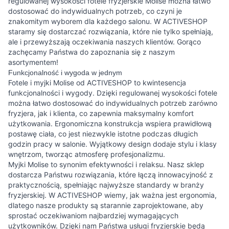
regulowanej wysokości fotele fryzjerskie Molise można łatwo
dostosować do indywidualnych potrzeb, co czyni je
znakomitym wyborem dla każdego salonu. W ACTIVESHOP
staramy się dostarczać rozwiązania, które nie tylko spełniają,
ale i przewyższają oczekiwania naszych klientów. Gorąco
zachęcamy Państwa do zapoznania się z naszym
asortymentem!
Funkcjonalność i wygoda w jednym
Fotele i myjki Molise od ACTIVESHOP to kwintesencja
funkcjonalności i wygody. Dzięki regulowanej wysokości fotele
można łatwo dostosować do indywidualnych potrzeb zarówno
fryzjera, jak i klienta, co zapewnia maksymalny komfort
użytkowania. Ergonomiczna konstrukcja wspiera prawidłową
postawę ciała, co jest niezwykle istotne podczas długich
godzin pracy w salonie. Wyjątkowy design dodaje stylu i klasy
wnętrzom, tworząc atmosferę profesjonalizmu.
Myjki Molise to synonim efektywności i relaksu. Nasz sklep
dostarcza Państwu rozwiązania, które łączą innowacyjność z
praktycznością, spełniając najwyższe standardy w branży
fryzjerskiej. W ACTIVESHOP wiemy, jak ważna jest ergonomia,
dlatego nasze produkty są starannie zaprojektowane, aby
sprostać oczekiwaniom najbardziej wymagających
użytkowników. Dzięki nam Państwa usługi fryzjerskie będą