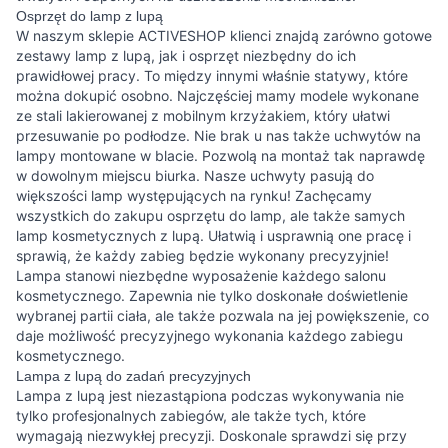
Osprzęt do lamp z lupą
W naszym sklepie ACTIVESHOP klienci znajdą zarówno gotowe
zestawy lamp z lupą, jak i osprzęt niezbędny do ich
prawidłowej pracy. To między innymi właśnie statywy, które
można dokupić osobno. Najczęściej mamy modele wykonane
ze stali lakierowanej z mobilnym krzyżakiem, który ułatwi
przesuwanie po podłodze. Nie brak u nas także uchwytów na
lampy montowane w blacie. Pozwolą na montaż tak naprawdę
w dowolnym miejscu biurka. Nasze uchwyty pasują do
większości lamp występujących na rynku! Zachęcamy
wszystkich do zakupu osprzętu do lamp, ale także samych
lamp kosmetycznych z lupą. Ułatwią i usprawnią one pracę i
sprawią, że każdy zabieg będzie wykonany precyzyjnie!
Lampa stanowi niezbędne wyposażenie każdego salonu
kosmetycznego. Zapewnia nie tylko doskonałe doświetlenie
wybranej partii ciała, ale także pozwala na jej powiększenie, co
daje możliwość precyzyjnego wykonania każdego zabiegu
kosmetycznego.
Lampa z lupą do zadań precyzyjnych
Lampa z lupą jest niezastąpiona podczas wykonywania nie
tylko profesjonalnych zabiegów, ale także tych, które
wymagają niezwykłej precyzji. Doskonale sprawdzi się przy