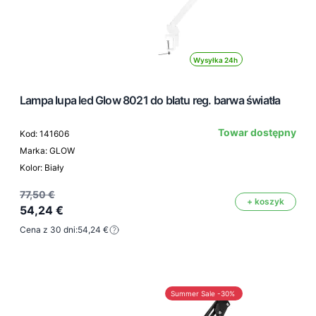
Wysyłka 24h
Lampa lupa led Glow 8021 do blatu reg. barwa światła
Towar dostępny
Kod: 141606
Marka: GLOW
Kolor: Biały
77,50 €
+ koszyk
54,24 €
Cena z 30 dni:
54,24 €
Summer Sale -30%