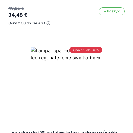
49,25 €
+ koszyk
34,48 €
Cena z 30 dni:
34,48 €
Summer Sale -30%
Lampa lupa led S5 + statyw led reg. natężenie światła