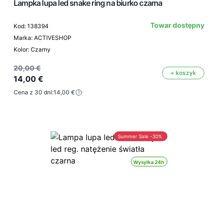
Lampka lupa led snake ring na biurko czarna
Towar dostępny
Kod: 138394
Marka: ACTIVESHOP
Kolor: Czarny
20,00 €
+ koszyk
14,00 €
Cena z 30 dni:
14,00 €
Summer Sale -30%
Wysyłka 24h