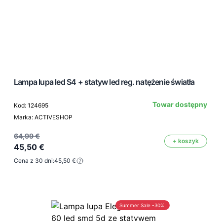
Lampa lupa led S4 + statyw led reg. natężenie światła
Towar dostępny
Kod: 124695
Marka: ACTIVESHOP
64,99 €
+ koszyk
45,50 €
Cena z 30 dni:
45,50 €
Summer Sale -30%