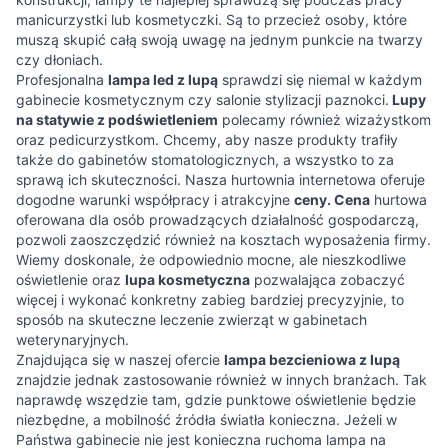
manicurzystki lub kosmetyczki. Są to przecież osoby, które
muszą skupić całą swoją uwagę na jednym punkcie na twarzy
czy dłoniach.
Profesjonalna
lampa led z lupą
sprawdzi się niemal w każdym
gabinecie kosmetycznym czy salonie stylizacji paznokci.
Lupy
na statywie z podświetleniem
polecamy również wizażystkom
oraz pedicurzystkom. Chcemy, aby nasze produkty trafiły
także do gabinetów stomatologicznych, a wszystko to za
sprawą ich skuteczności. Nasza hurtownia internetowa oferuje
dogodne warunki współpracy i atrakcyjne
ceny. Cena
hurtowa
oferowana dla osób prowadzących działalność gospodarczą,
pozwoli zaoszczędzić również na kosztach wyposażenia firmy.
Wiemy doskonale, że odpowiednio mocne, ale nieszkodliwe
oświetlenie oraz
lupa kosmetyczna
pozwalająca zobaczyć
więcej i wykonać konkretny zabieg bardziej precyzyjnie, to
sposób na skuteczne leczenie zwierząt w gabinetach
weterynaryjnych.
Znajdująca się w naszej ofercie
lampa bezcieniowa z lupą
znajdzie jednak zastosowanie również w innych branżach. Tak
naprawdę wszędzie tam, gdzie punktowe oświetlenie będzie
niezbędne, a mobilność źródła światła konieczna. Jeżeli w
Państwa gabinecie nie jest konieczna ruchoma lampa na