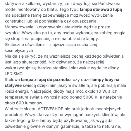
statywie z kółkami, wystarczy, że zdecydują się Państwo na
model montowany do blatu. Tego typu
lampa stołowa z lupą
ma specjalne ramię zapewniające możliwość wydłużenie
konstrukcji lub jej podniesienia czy opuszczenia.
Manewrowanie i korygowanie ustawienia będzie proste i
szybkie. Wszystko po to, aby osoba wykonująca zabieg mogła
się skupić na pacjencie, a nie na obsłudze lampy.
Skuteczne oświetlenie – najważniejsza cecha lamp
kosmetycznych
Nie da się ukryć, że najważniejszą cechą każdego oświetlenia
jest jego skuteczność. Nic dziwnego, że najczęściej
wykorzystuje się bardzo stabilne i niezwykle wydajne diody
LED SMD.
Stołowa
lampa z lupą do paznokci
czy duże
lampy lupy na
statywie
świecą dzięki nim jasnym światłem, ale pobierają małe
ilości energii. Najczęściej diody mają moc około 10 W, a ich
temperatura światła wynosi nieco ponad 5000 K, a natężenie
około 600 lumenów.
W ofercie sklepu ACTIVESHOP nie brak jednak mocniejszych
produkcji. Wszystko zależy od wymagań naszych klientów, ale
także tego, gdzie lampy będą użytkowane, jak wygląda
oświetlenie główne w danym gabinecie, a także to naturalne,