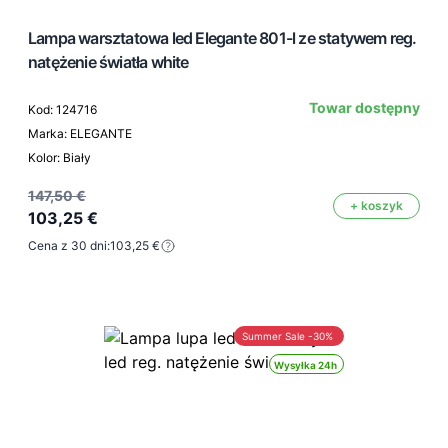
Lampa warsztatowa led Elegante 801-l ze statywem reg.
natężenie światła white
Towar dostępny
Kod: 124716
Marka: ELEGANTE
Kolor: Biały
147,50 €
+ koszyk
103,25 €
Cena z 30 dni:
103,25 €
Summer Sale -30%
Wysyłka 24h