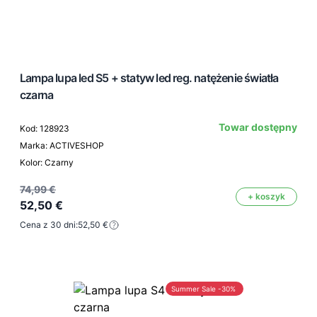
Lampa lupa led S5 + statyw led reg. natężenie światła
czarna
Towar dostępny
Kod: 128923
Marka: ACTIVESHOP
Kolor: Czarny
74,99 €
+ koszyk
52,50 €
Cena z 30 dni:
52,50 €
Summer Sale -30%