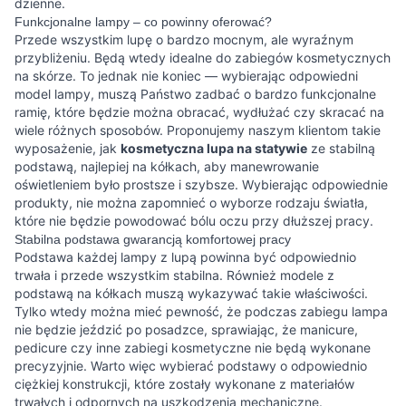
dzienne.
Funkcjonalne lampy – co powinny oferować?
Przede wszystkim lupę o bardzo mocnym, ale wyraźnym
przybliżeniu. Będą wtedy idealne do zabiegów kosmetycznych
na skórze. To jednak nie koniec — wybierając odpowiedni
model lampy, muszą Państwo zadbać o bardzo funkcjonalne
ramię, które będzie można obracać, wydłużać czy skracać na
wiele różnych sposobów. Proponujemy naszym klientom takie
wyposażenie, jak
kosmetyczna lupa na statywie
ze stabilną
podstawą, najlepiej na kółkach, aby manewrowanie
oświetleniem było prostsze i szybsze. Wybierając odpowiednie
produkty, nie można zapomnieć o wyborze rodzaju światła,
które nie będzie powodować bólu oczu przy dłuższej pracy.
Stabilna podstawa gwarancją komfortowej pracy
Podstawa każdej lampy z lupą powinna być odpowiednio
trwała i przede wszystkim stabilna. Również modele z
podstawą na kółkach muszą wykazywać takie właściwości.
Tylko wtedy można mieć pewność, że podczas zabiegu lampa
nie będzie jeździć po posadzce, sprawiając, że manicure,
pedicure czy inne zabiegi kosmetyczne nie będą wykonane
precyzyjnie. Warto więc wybierać podstawy o odpowiednio
ciężkiej konstrukcji, które zostały wykonane z materiałów
trwałych i odpornych na uszkodzenia mechaniczne.