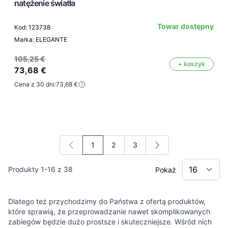
natężenie światła
Towar dostępny
Kod: 123738
Marka: ELEGANTE
105,25 €
+ koszyk
73,68 €
Cena z 30 dni:
73,68 €
1
2
3
Aktualnie czytasz stronę
Strona
Strona
Produkty
1
-
16
z
38
Pokaż
Dlatego też przychodzimy do Państwa z ofertą produktów,
które sprawią, że przeprowadzanie nawet skomplikowanych
zabiegów będzie dużo prostsze i skuteczniejsze. Wśród nich