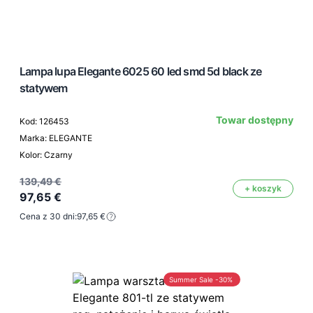
Lampa lupa Elegante 6025 60 led smd 5d black ze
statywem
Towar dostępny
Kod: 126453
Marka: ELEGANTE
Kolor: Czarny
139,49 €
+ koszyk
97,65 €
Cena z 30 dni:
97,65 €
Summer Sale -30%