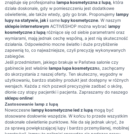
znajduje się profesjonalna
lampa kosmetyczna z lupą
, która
działa doskonale, gdy w pomieszczeniu jest dodatkowe
oświetlenie, ale także wtedy, gdy go brak. Proponujemy
lampy
lupy na statywie, jak i
same
lupy kosmetyczne
. W naszym
sklepie internetowym
ACTIVESHOP można wybrać l
ampy
kosmetyczne z lupą
różniące się od siebie parametrami oraz
wymiarami, mają jednak cechę wspólną, a jest nią skuteczność
działania. Odpowiednio mocne światło i duże przybliżenie
zapewnią to, co najważniejsze, czyli precyzję wykonywanych
zabiegów.
Jeśli przedmiotem, jakiego brakuje w Państwa salonie czy
gabinecie jest właśnie
lampa lupa kosmetyczn
a, zachęcamy
do skorzystania z naszej oferty. Ten skuteczny, wygodny w
użytkowaniu, bardzo stabilny produkt jest dostępny w różnych
wersjach. Każda z nich pozwoli precyzyjnie zadbać o skórę,
dłonie czy stopy pacjentki i pacjenta. Zapraszamy do naszego
sklepu online
!
Zastosowanie lamp z lupą
Nowoczesne
lampy kosmetyczne led z lupą
mogą być
stosowane dosłownie wszędzie. W końcu to przede wszystkim
doskonałe oświetlenie punktowe. Nie da się jednak ukryć, że
za sprawą powiększającej lupy i bardzo przemyślanej, mobilnej
konstrukcji, lampy te najlepiej sprawdzą się podczas pracy