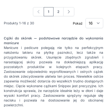
1
2
Aktualnie czytasz stronę
Strona
Produkty
1
-
16
z
30
Pokaż
Cążki do skórek — podstawowe narzędzie do wykonania
manicure
Manicure i pedicure polegają nie tylko na perfekcyjnym
nałożeniu lakieru na płytkę paznokci, lecz także na
przygotowaniu skórek. Usunięcie zbędnych zgrubień i
narastającej skóry pozwala na dokładniejszą aplikację
pozostałych produktów w kolejnych etapach pracy.
Zastosowanie odpowiednio wyprofilowanych i ostrych cążek
do skórek zdecydowanie ułatwia ten proces. Niewielkie ostrze
zapewnia możliwość dotarcia do wszelkich trudno dostępnych
miejsc. Cięcie wykonane cążkami Snippex jest precyzyjne. Ich
konstrukcja sprawia, że narzędzie idealnie leży w dłoni i daje
wysoki komfort pracy. Zastosowanie sprężyny reguluje siłę
nacisku i pozwala na dostosowanie jej do obcinanej
powierzchni.