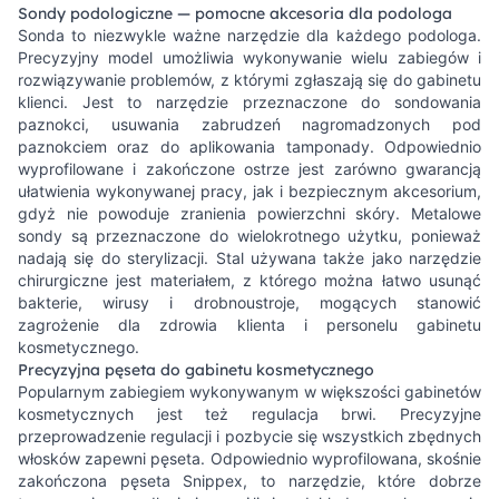
Sondy podologiczne — pomocne akcesoria dla podologa
Sonda to niezwykle ważne narzędzie dla każdego podologa.
Precyzyjny model umożliwia wykonywanie wielu zabiegów i
rozwiązywanie problemów, z którymi zgłaszają się do gabinetu
klienci. Jest to narzędzie przeznaczone do sondowania
paznokci, usuwania zabrudzeń nagromadzonych pod
paznokciem oraz do aplikowania tamponady. Odpowiednio
wyprofilowane i zakończone ostrze jest zarówno gwarancją
ułatwienia wykonywanej pracy, jak i bezpiecznym akcesorium,
gdyż nie powoduje zranienia powierzchni skóry. Metalowe
sondy są przeznaczone do wielokrotnego użytku, ponieważ
nadają się do sterylizacji. Stal używana także jako narzędzie
chirurgiczne jest materiałem, z którego można łatwo usunąć
bakterie, wirusy i drobnoustroje, mogących stanowić
zagrożenie dla zdrowia klienta i personelu gabinetu
kosmetycznego.
Precyzyjna pęseta do gabinetu kosmetycznego
Popularnym zabiegiem wykonywanym w większości gabinetów
kosmetycznych jest też regulacja brwi. Precyzyjne
przeprowadzenie regulacji i pozbycie się wszystkich zbędnych
włosków zapewni pęseta. Odpowiednio wyprofilowana, skośnie
zakończona pęseta Snippex, to narzędzie, które dobrze