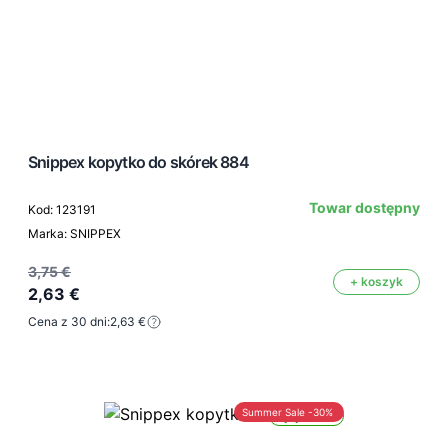
Snippex kopytko do skórek 884
Towar dostępny
Kod: 123191
Marka: SNIPPEX
3,75 €
+ koszyk
2,63 €
Cena z 30 dni:
2,63 €
Summer Sale -30%
Wysyłka 24h