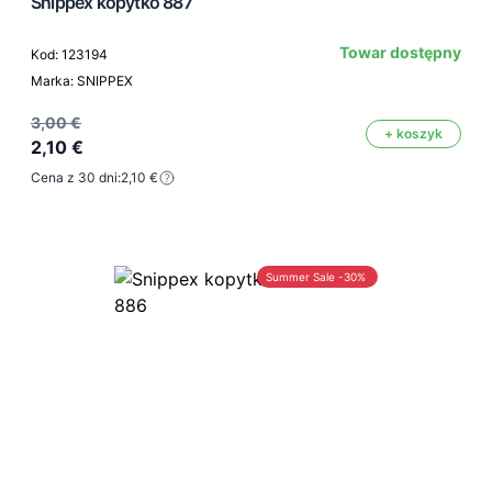
Snippex kopytko 887
Towar dostępny
Kod: 123194
Marka: SNIPPEX
3,00 €
+ koszyk
2,10 €
Cena z 30 dni:
2,10 €
Summer Sale -30%