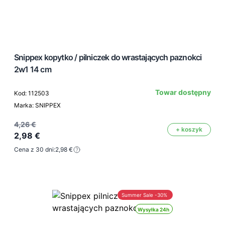
Snippex kopytko / pilniczek do wrastających paznokci
2w1 14 cm
Towar dostępny
Kod: 112503
Marka: SNIPPEX
4,26 €
+ koszyk
2,98 €
Cena z 30 dni:
2,98 €
Summer Sale -30%
Wysyłka 24h