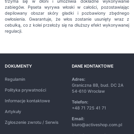
trzyma się w dłoni i umożliwia dokładne wykonywanie
zabiegów. Pęseta wyrywa włoski w całości, pozostawiając
depilowany obszar skóry gładki i pozbawiony zbędnego
owłosienia. Gwarantuje, że włos zostanie usunięty wraz z
cebulką, co z kolei przełoży się na dłuższy efekt wykonywanej
regulacji.
DOKUMENTY
DANE KONTAKTOWE
Regulamin
Adres:
Graniczna 8B, bud. DC 2A
Polityka prywatności
54-610 Wrocław
Informacje kontaktowe
Telefon:
+48 71 725 41 71
Artykuły
Email:
Zgłoszenie zwrotu / Serwis
biuro@activeshop.com.pl