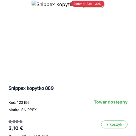
Summer Sale -30%
Wysyłka 24h
Snippex kopytko 889
Towar dostępny
Kod: 123196
Marka: SNIPPEX
3,00 €
+ koszyk
2,10 €