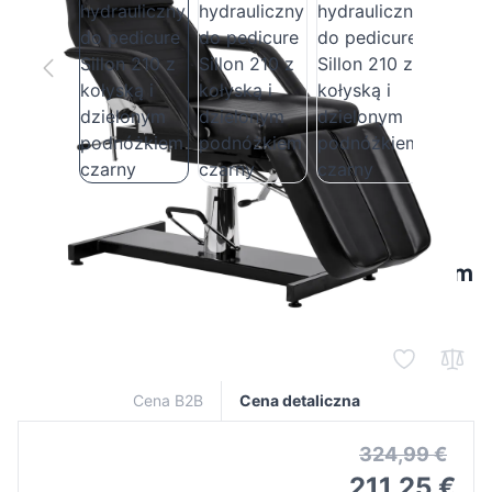
Fotel kosmetyczny hydrauliczny do
pedicure Sillon 210 z kołyską i dzielonym
podnóżkiem czarny
Cena B2B
Cena detaliczna
324,99 €
211,25 €