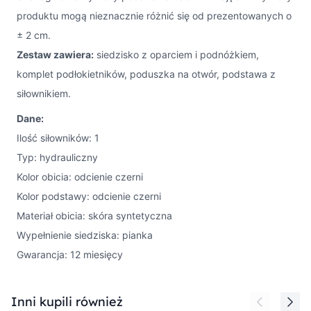
produktu mogą nieznacznie różnić się od prezentowanych o
± 2 cm.
Zestaw zawiera:
siedzisko z oparciem i podnóżkiem,
komplet podłokietników, poduszka na otwór, podstawa z
siłownikiem.
Dane:
Ilość siłowników: 1
Typ: hydrauliczny
Kolor obicia: odcienie czerni
Kolor podstawy: odcienie czerni
Materiał obicia: skóra syntetyczna
Wypełnienie siedziska: pianka
Gwarancja: 12 miesięcy
Press to skip carousel
Inni kupili również