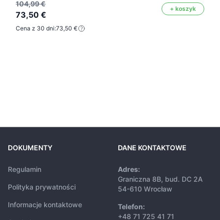
104,99 €
+ koszyk
73,50 €
Cena z 30 dni:
73,50 €
DOKUMENTY
DANE KONTAKTOWE
Regulamin
Adres:
Graniczna 8B, bud. DC 2A
Polityka prywatności
54-610 Wrocław
Informacje kontaktowe
Telefon:
+48 71 725 41 71