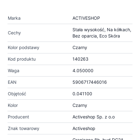
Marka
ACTIVESHOP
Stała wysokość, Na kółkach,
Cechy
Bez oparcia, Eco Skóra
Kolor podstawy
Czarny
Kod produktu
140263
Waga
4.050000
EAN
5906717446016
Objętość
0.041100
Kolor
Czarny
Producent
Activeshop Sp. z o.o
Znak towarowy
Activeshop
Graniczna 8b, bud.DC2A,