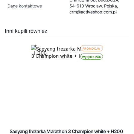
Dane kontaktowe
54-610 Wrocław, Polska,
crm@activeshop.com.pl
Press to skip carousel
Inni kupili również
PROMOCJA
Wysyłka 24h
Saeyang frezarka Marathon 3 Champion white + H200