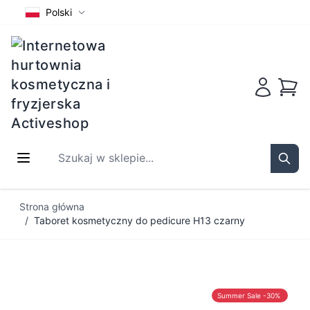
Polski
Koszy
Szukaj w sklepie...
Sear
Przejdź do treści
Strona główna
/
Taboret kosmetyczny do pedicure H13 czarny
Summer Sale -30%