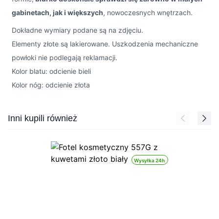
gabinetach, jak i większych
, nowoczesnych wnętrzach.
Dokładne wymiary podane są na zdjęciu.
Elementy złote są lakierowane. Uszkodzenia mechaniczne
powłoki nie podlegają reklamacji.
Kolor blatu: odcienie bieli
Kolor nóg: odcienie złota
Press to skip carousel
Inni kupili również
Wysyłka 24h