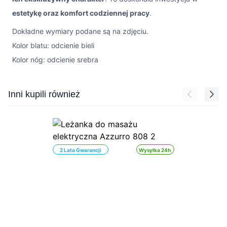
estetykę oraz komfort codziennej pracy
.
Dokładne wymiary podane są na zdjęciu.
Kolor blatu: odcienie bieli
Kolor nóg: odcienie srebra
Press to skip carousel
Inni kupili również
2 Lata Gwarancji
Wysyłka 24h