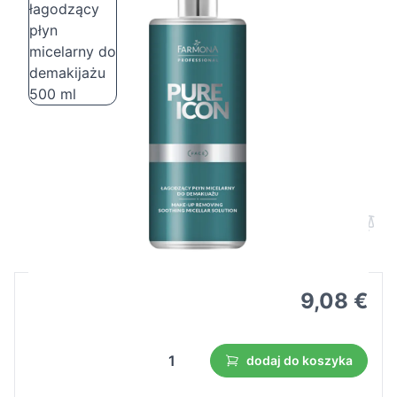
Farmona pure icon łagodzący płyn
micelarny do demakijażu 500 ml
Cena B2B
Cena detaliczna
9,08 €
dodaj do koszyka