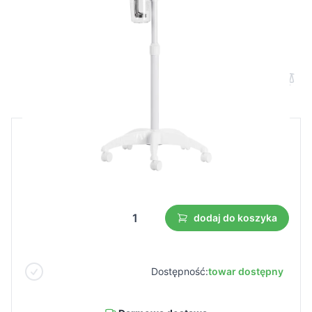
Wapozon Giovanni D-09 biały
Cena B2B
Cena detaliczna
60,00 €
42,00 €
Najniższa cena z 30 dni przed obniżką:
42,00 €
dodaj do koszyka
Dostępność:
towar dostępny