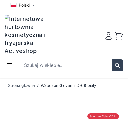
Polski
Koszy
Szukaj w sklepie...
Sear
Przejdź do treści
Strona główna
/
Wapozon Giovanni D-09 biały
Summer Sale -30%