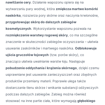
nawilżanie cery
. Działanie wapozonu opiera się na
wytwarzaniu pary wodnej, która
zmiękcza martwe komórki
naskórka
, rozszerza pory skórne oraz naczynia krwionośne,
przygotowując skórę do dalszych zabiegów
kosmetycznych
. Wykorzystanie wapozonu pozwala na
rozmiękczenie warstwy rogowej skóry
, co ma szczególne
znaczenie w skuteczności zabiegów oczyszczania – ułatwia
usuwanie zaskórników i martwego naskórka.
Odblokowuje
ujścia gruczołów łojowych
(tzw. porów skóry), co
znacząco ułatwia uwalnianie warstw łoju. Następuje
pobudzenie oddychania i krążenia skórnego
, dzięki czemu
usprawniane jest usuwanie zanieczyszczeń oraz zbędnych
produktów przemiany materii. Poprawie ulega także
dostarczanie tlenu skórze i wnikanie substancji odżywczych
podczas dalszych zabiegów. Zabieg można również
stosować na inne partie ciała, które wymagają
głębokiego