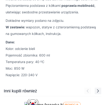
Pięcioramienna podstawa z kółkami
poprawia mobilność
,
ułatwiając swobodne przestawianie urządzenia.
Dokładne wymiary podano na zdjęciu.
W zestawie:
wapozon, statyw z czteroramienną podstawą
na gumowanych kółkach, instrukcja.
Dane:
Kolor: odcienie bieli
Pojemność zbiornika: 600 ml
Temperatura pary: 40 ᴼC
Moc: 850 W
Napięcie: 220-240 V
Press to skip carousel
Inni kupili również
PROMOCJA