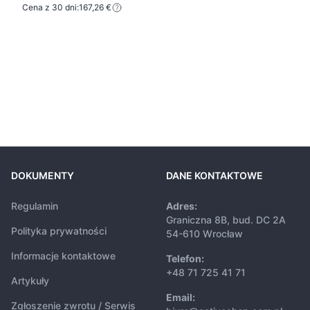
Cena z 30 dni:
167,26 €
DOKUMENTY
DANE KONTAKTOWE
Regulamin
Adres:
Graniczna 8B, bud. DC 2A
Polityka prywatności
54-610 Wrocław
Informacje kontaktowe
Telefon:
+48 71 725 41 71
Artykuły
Email:
Zgłoszenie zwrotu / Serwis