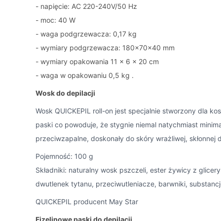
- napięcie: AC 220-240V/50 Hz
- moc: 40 W
- waga podgrzewacza: 0,17 kg
- wymiary podgrzewacza: 180x70x40 mm
- wymiary opakowania 11 x 6 x 20 cm
- waga w opakowaniu 0,5 kg .
Wosk do depilacji
Wosk QUICKEPIL roll-on jest specjalnie stworzony dla ko
paski co powoduje, że stygnie niemal natychmiast minima
przeciwzapalne, doskonały do skóry wrażliwej, skłonnej 
Pojemność: 100 g
Składniki: naturalny wosk pszczeli, ester żywicy z glicery
dwutlenek tytanu, przeciwutleniacze, barwniki, substan
QUICKEPIL producent May Star
Fizelinowe paski do depilacji