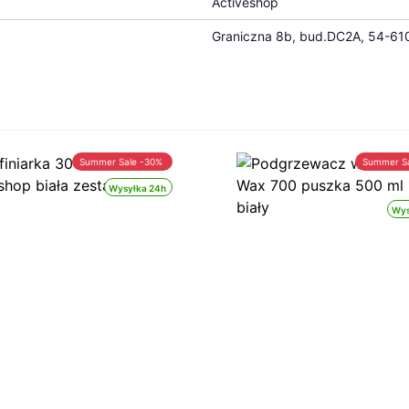
Activeshop
Graniczna 8b, bud.DC2A, 54-610
Summer Sale -30%
Summer S
Wysyłka 24h
Wys