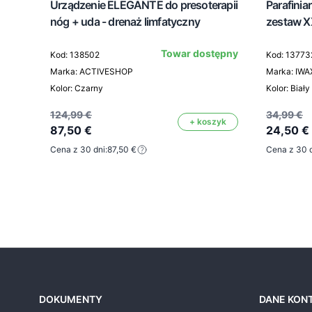
Urządzenie ELEGANTE do presoterapii
Parafinia
nóg + uda - drenaż limfatyczny
zestaw X
tępny
Towar dostępny
Kod: 138502
Kod: 13773
Marka: ACTIVESHOP
Marka: IWA
Kolor: Czarny
Kolor: Biały
124,99 €
34,99 €
zyk
+ koszyk
87,50 €
24,50 €
Cena z 30 dni:
87,50 €
Cena z 30 d
DOKUMENTY
DANE KON