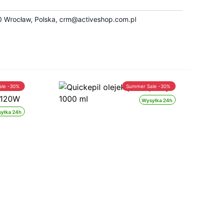
 Wrocław, Polska,
crm@activeshop.com.pl
ale -30%
Summer Sale -30%
Wysyłka 24h
yłka 24h