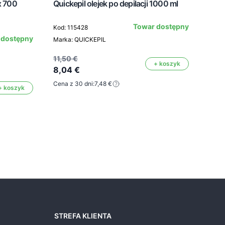
x 700
Quickepil olejek po depilacji 1000 ml
Clar
Towar dostępny
Kod: 115428
 dostępny
Marka: QUICKEPIL
Kod:
Mark
11,50 €
+ koszyk
Kolor
8,04 €
Cena z 30 dni:
7,48 €
+ koszyk
4,9
STREFA KLIENTA