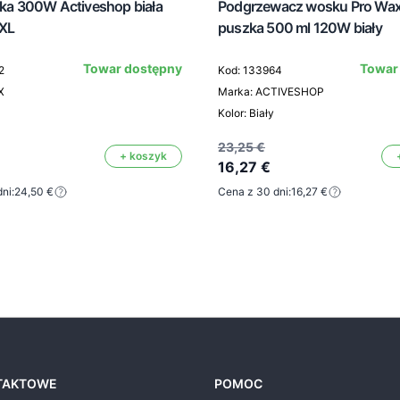
rka 300W Activeshop biała
Podgrzewacz wosku Pro Wa
XL
puszka 500 ml 120W biały
Towar dostępny
Towar
2
Kod: 133964
X
Marka: ACTIVESHOP
Kolor: Biały
23,25 €
+ koszyk
16,27 €
ni:
24,50 €
Cena z 30 dni:
16,27 €
TAKTOWE
POMOC