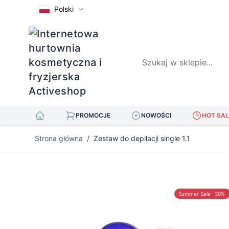
Polski
Szukaj w sklepie...
PROMOCJE
NOWOŚCI
HOT SAL
Przejdź do treści
Strona główna
/
Zestaw do depilacji single 1.1
Summer Sale -30%