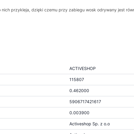
do nich przykleja, dzięki czemu przy zabiegu wosk odrywany jest rów
ACTIVESHOP
115807
0.462000
5906717421617
0.003900
Activeshop Sp. z o.o