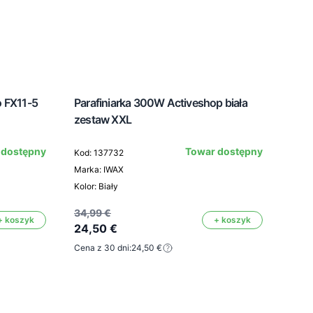
o FX11-5
Parafiniarka 300W Activeshop biała
Para
zestaw XXL
zest
 dostępny
Towar dostępny
Kod: 137732
Marka: IWAX
Kod:
Kolor: Biały
Mark
34,99 €
+ koszyk
+ koszyk
24,50 €
32,5
Cena z 30 dni:
24,50 €
22,
Cena 