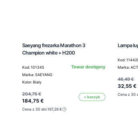
Saeyang frezarka Marathon 3
Lampa lup
Champion white + H200
Kod: 11442
Towar dostępny
Kod: 101345
Marka: AC
Marka: SAEYANG
46,49 €
Kolor: Biały
32,55 €
204,75 €
Cena z 30 d
+ koszyk
184,75 €
Cena z 30 dni:
167,26 €