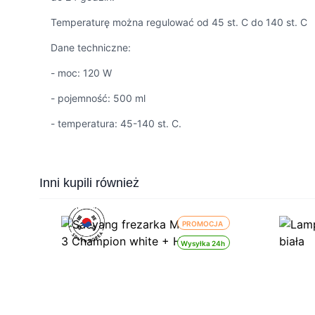
Temperaturę można regulować od 45 st. C do 140 st. C
Dane techniczne:
- moc: 120 W
- pojemność: 500 ml
- temperatura: 45-140 st. C.
Press to skip carousel
Inni kupili również
PROMOCJA
Wysyłka 24h