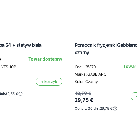
a S4 + statyw biała
Pomocnik fryzjerski Gabbian
czarny
Towar dostępny
8
Towar
TIVESHOP
Kod: 125870
Marka: GABBIANO
+ koszyk
Kolor: Czarny
42,50 €
ni:
32,55 €
29,75 €
Cena z 30 dni:
29,75 €