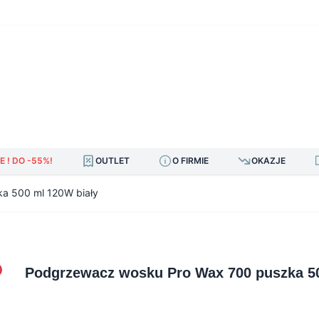
E ! DO -55%!
OUTLET
O FIRMIE
OKAZJE
a 500 ml 120W biały
Podgrzewacz wosku Pro Wax 700 puszka 50