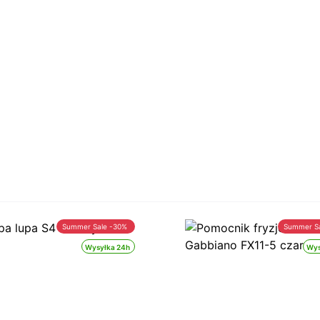
Summer Sale -30%
Summer S
Wysyłka 24h
Wys