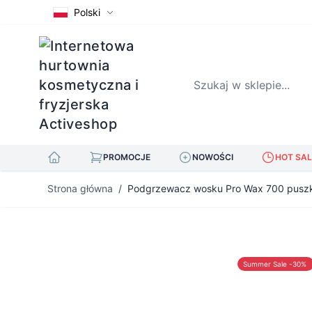
Polski
Szukaj w sklepie...
PROMOCJE
NOWOŚCI
HOT SAL
Przejdź do treści
Strona główna
/
Podgrzewacz wosku Pro Wax 700 puszk
Summer Sale -30%