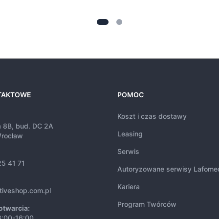
TAKTOWE
POMOC
Koszt i czas dostawy
a 8B, bud. DC 2A
Leasing
rocław
Serwis
25 41 71
Autoryzowane serwisy Lafome
Kariera
tiveshop.com.pl
Program Twórców
otwarcia:
8:00-16:00