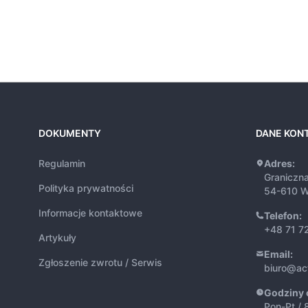
DOKUMENTY
DANE KON
Regulamin
Adres:
Graniczn
Polityka prywatności
54-610 W
Informacje kontaktowe
Telefon:
+48 71 7
Artykuły
Email:
Zgłoszenie zwrotu / Serwis
biuro@ac
Godziny 
Pon-Pt / 