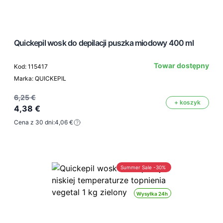
Quickepil wosk do depilacji puszka miodowy 400 ml
Towar dostępny
Kod: 115417
Marka: QUICKEPIL
6,25 €
+ koszyk
4,38 €
Cena z 30 dni:
4,06 €
Summer Sale -30%
Wysyłka 24h