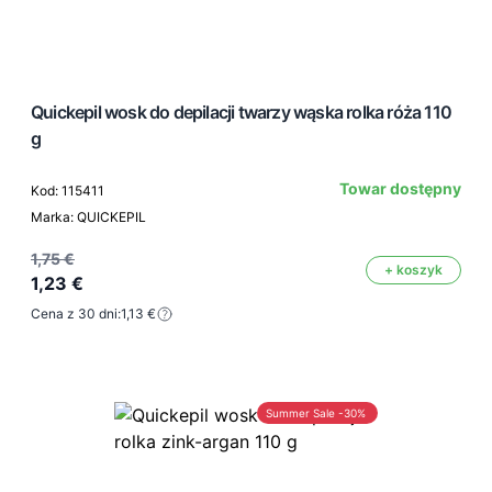
Quickepil wosk do depilacji twarzy wąska rolka róża 110
g
Towar dostępny
Kod: 115411
Marka: QUICKEPIL
1,75 €
+ koszyk
1,23 €
Cena z 30 dni:
1,13 €
Summer Sale -30%