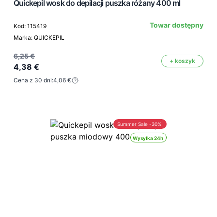
Quickepil wosk do depilacji puszka różany 400 ml
Towar dostępny
Kod: 115419
Marka: QUICKEPIL
6,25 €
+ koszyk
4,38 €
Cena z 30 dni:
4,06 €
Summer Sale -30%
Wysyłka 24h