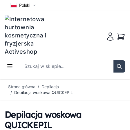
Polski
Koszy
Szukaj w sklepie...
Sear
Przejdź do treści
Strona główna
/
Depilacja
/
Depilacja woskowa QUICKEPIL
Depilacja woskowa
QUICKEPIL