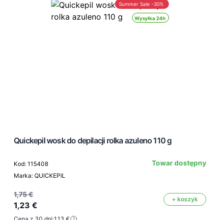
Summer Sale -30%
Wysyłka 24h
Quickepil wosk do depilacji rolka azuleno 110 g
Towar dostępny
Kod: 115408
Marka: QUICKEPIL
1,75 €
+ koszyk
1,23 €
Cena z 30 dni:
1,13 €