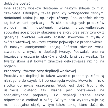
dokładną postać.
Inne zapachy wosków dostępne w naszym sklepie to m.in.
czekolada. Oferujemy także produkty wzbogacone cennymi
dodatkami, takimi jak np. olejek różany. Popularnością cieszy
się też wariant cynk-argan. W skład dostępnych produktów
wchodzi m.in. dwutlenek tytanu, przeciwutleniacze
spowalniające procesy starzenia się skóry oraz estry żywicy z
gliceryną. Niektóre warianty zostały stworzone z myślą o
skórze wrażliwej, na której szybko pojawiają się przebarwienia.
W naszym asortymencie znajdą Państwo również woski
stworzone z myślą o depilacji twarzy. Pozwalają one na
bezpieczne usuwanie włosków z okolic brwi czy wąsika. Na
twarzy skóra jest bowiem znacznie delikatniejsza niż np. na
nogach.
Preparaty używane przy depilacji woskowej
Produkty do depilacji to także wszelkie preparaty, które są
niezbędne do użycia już po usunięciu wosku. Mowa tu m.in. o
środku do mycia urządzenia. Wosk jest dość trudny do
usunięcia, dlatego tak ważne jest postawienie na
specjalistyczne preparaty. Po depilacji trzeba także
odpowiednio zadbać o skórę. W tym celu wykorzystuje się
m.in. specjalne olejki, w tym także takie, które służą do