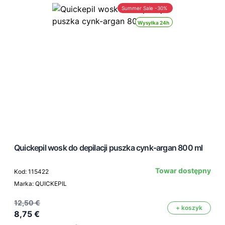
Summer Sale -30%
Wysyłka 24h
Quickepil wosk do depilacji puszka cynk-argan 800 ml
Towar dostępny
Kod: 115422
Marka: QUICKEPIL
12,50 €
+ koszyk
8,75 €