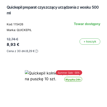
Quickepil preparat czyszczący urządzenia z wosku 500
ml
Towar dostępny
Kod: 115426
Marka: QUICKEPIL
12,74 €
+ koszyk
8,93 €
Cena z 30 dni:
8,29 €
Summer Sale -30%
Wysyłka 24h