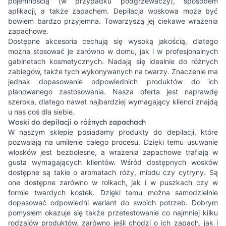
pojemnością (w przypadku podgrzewaczy), sposobem
aplikacji, a także zapachem. Depilacja woskowa może być
bowiem bardzo przyjemna. Towarzyszą jej ciekawe wrażenia
zapachowe.
Dostępne akcesoria cechują się wysoką jakością, dlatego
można stosować je zarówno w domu, jak i w profesjonalnych
gabinetach kosmetycznych. Nadają się idealnie do różnych
zabiegów, także tych wykonywanych na twarzy. Znaczenie ma
jednak dopasowanie odpowiednich produktów do ich
planowanego zastosowania. Nasza oferta jest naprawdę
szeroka, dlatego nawet najbardziej wymagający klienci znajdą
u nas coś dla siebie.
Woski do depilacji o różnych zapachach
W naszym sklepie posiadamy produkty do depilacji, które
pozwalają na umilenie całego procesu. Dzięki temu usuwanie
włosków jest bezbolesne, a wrażenia zapachowe trafiają w
gusta wymagających klientów. Wśród dostępnych wosków
dostępne są takie o aromatach róży, miodu czy cytryny. Są
one dostępne zarówno w rolkach, jak i w puszkach czy w
formie twardych kostek. Dzięki temu można samodzielnie
dopasować odpowiedni wariant do swoich potrzeb. Dobrym
pomysłem okazuje się także przetestowanie co najmniej kilku
rodzajów produktów, zarówno jeśli chodzi o ich zapach, jak i