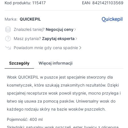
Kod produktu: 115417
EAN: 8421421103569
Marka:
QUICKEPIL
Znalazłeś taniej?
Negocjuj ceny
Masz pytania?
Zapytaj eksperta
Powiadom mnie gdy cena spadnie
Szczegóły
Więcej informacji
Wosk QUICKEPIL w puszce jest specjalnie stworzony dla
kosmetyczek, które szukają znakomitych rezultatów. Dzięki
specjalnej recepturze wosk powoli stygnie, mocno przylega i
łatwo się usuwa za pomocą pasków. Uniwersalny wosk do
każdego rodzaju skóry na bazie wosków pszczelich.
Pojemność: 400 ml
Składniki: naturalny wosk pszczeli, ester żywicy z gliceryną,