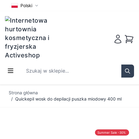
Polski
Koszy
Szukaj w sklepie...
Sear
Przejdź do treści
Strona główna
/
Quickepil wosk do depilacji puszka miodowy 400 ml
Summer Sale -30%