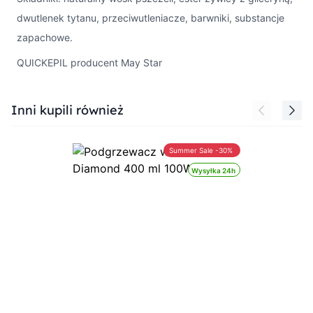
dwutlenek tytanu, przeciwutleniacze, barwniki, substancje
zapachowe.
QUICKEPIL producent May Star
Press to skip carousel
Inni kupili również
Summer Sale -30%
Wysyłka 24h