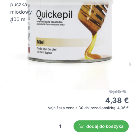
Quickepil wosk do depilacji puszka
miodowy 400 ml
Cena B2B
Cena detaliczna
6,25 €
4,38 €
Najniższa cena z 30 dni przed obniżką:
4,06 €
dodaj do koszyka