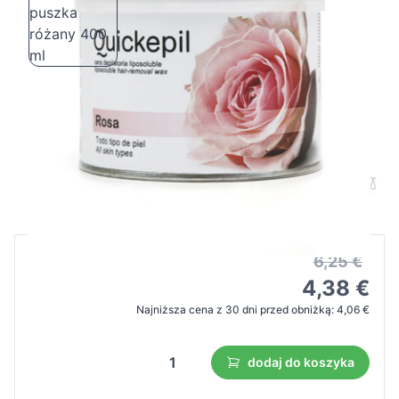
Quickepil wosk do depilacji puszka
różany 400 ml
Cena B2B
Cena detaliczna
6,25 €
4,38 €
Najniższa cena z 30 dni przed obniżką:
4,06 €
dodaj do koszyka