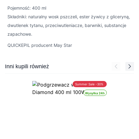
Pojemność: 400 ml
Składniki: naturalny wosk pszczeli, ester żywicy z gliceryną,
dwutlenek tytanu, przeciwutleniacze, barwniki, substancje
zapachowe.
QUICKEPIL producent May Star
Press to skip carousel
Inni kupili również
Summer Sale -30%
Wysyłka 24h