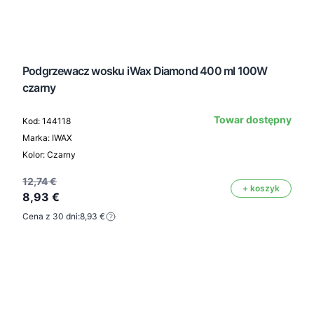
Podgrzewacz wosku iWax Diamond 400 ml 100W
czarny
Towar dostępny
Kod: 144118
Marka: IWAX
Kolor: Czarny
12,74 €
+ koszyk
8,93 €
Cena z 30 dni:
8,93 €