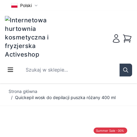
Polski
Koszy
Szukaj w sklepie...
Sear
Przejdź do treści
Strona główna
/
Quickepil wosk do depilacji puszka różany 400 ml
Summer Sale -30%