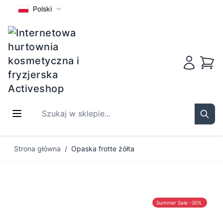
Polski
Koszy
Szukaj w sklepie...
Sear
Przejdź do treści
Strona główna
/
Opaska frotte żółta
Summer Sale -30%