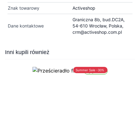
Znak towarowy
Activeshop
Graniczna 8b, bud.DC2A,
Dane kontaktowe
54-610 Wrocław, Polska,
crm@activeshop.com.pl
Press to skip carousel
Inni kupili również
Summer Sale -30%
Wysyłka 24h