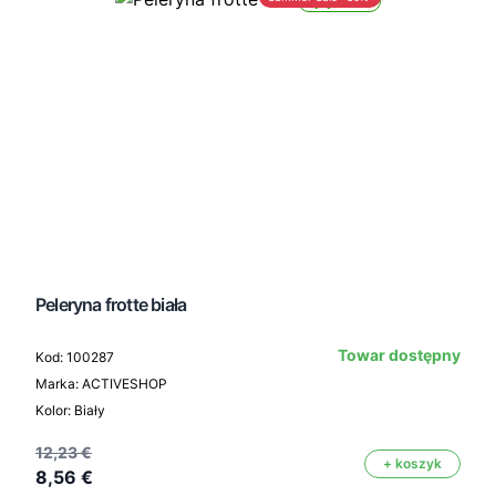
Wysyłka 24h
Peleryna frotte biała
Towar dostępny
Kod: 100287
Marka: ACTIVESHOP
Kolor: Biały
12,23 €
+ koszyk
8,56 €