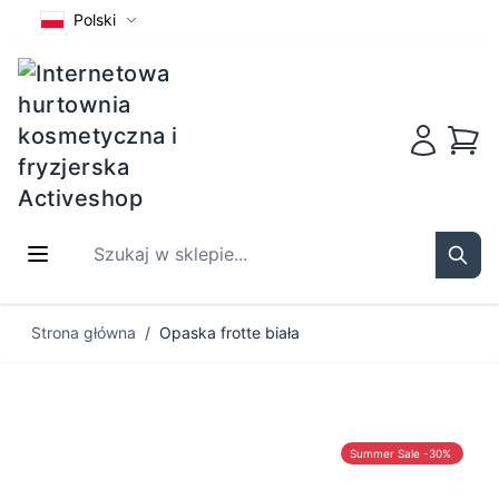
Polski
Koszy
Szukaj w sklepie...
Sear
Przejdź do treści
Strona główna
/
Opaska frotte biała
Summer Sale -30%