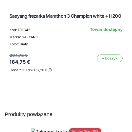
Saeyang frezarka Marathon 3 Champion white + H200
Towar dostępny
Kod: 101345
Marka: SAEYANG
Kolor: Biały
204,75 €
+ koszyk
184,75 €
Cena z 30 dni:
167,26 €
Press to skip carousel
Produkty powiązane
Summer Sale -30%