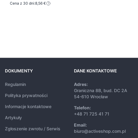
Cena z 30 dni:
8,56 €
DOKUMENTY
DANE KONTAKTOWE
Regulamin
Adres:
Graniczna 8B, bud. DC 2A
Polityka prywatności
54-610 Wrocław
Informacje kontaktowe
Telefon:
+48 71 725 41 71
Artykuły
Email:
Zgłoszenie zwrotu / Serwis
biuro@activeshop.com.pl