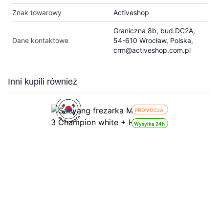
Znak towarowy
Activeshop
Graniczna 8b, bud.DC2A,
Dane kontaktowe
54-610 Wrocław, Polska,
crm@activeshop.com.pl
Press to skip carousel
Inni kupili również
PROMOCJA
Wysyłka 24h