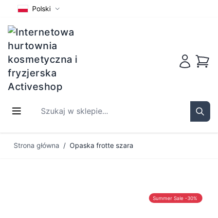
Polski
Koszy
Szukaj w sklepie...
Sear
Przejdź do treści
Strona główna
/
Opaska frotte szara
Summer Sale -30%