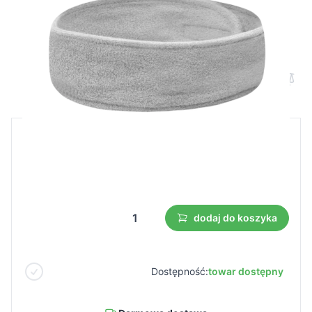
Opaska frotte szara
Cena B2B
Cena detaliczna
2,47 €
1,73 €
Najniższa cena z 30 dni przed obniżką:
1,73 €
dodaj do koszyka
Dostępność:
towar dostępny