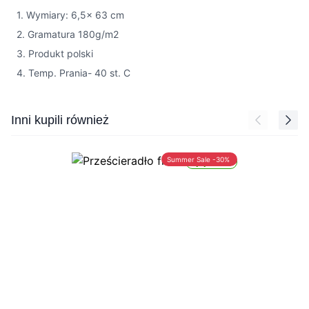
1. Wymiary: 6,5x 63 cm
2. Gramatura 180g/m2
3. Produkt polski
4. Temp. Prania- 40 st. C
Press to skip carousel
Inni kupili również
Summer Sale -30%
Wysyłka 24h