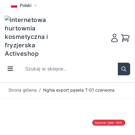
Polski
Koszy
Szukaj w sklepie...
Sear
Przejdź do treści
Strona główna
/
Nghia export pęseta T-01 czerwona
Summer Sale -30%