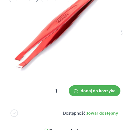
Nghia export pęseta T-01 czerwona
Cena B2B
Cena detaliczna
4,99 €
3,49 €
Najniższa cena z 30 dni przed obniżką:
3,49 €
dodaj do koszyka
Dostępność:
towar dostępny