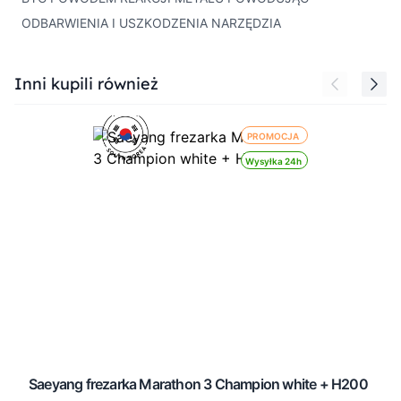
ODBARWIENIA I USZKODZENIA NARZĘDZIA
Press to skip carousel
Inni kupili również
PROMOCJA
Wysyłka 24h
Saeyang frezarka Marathon 3 Champion white + H200