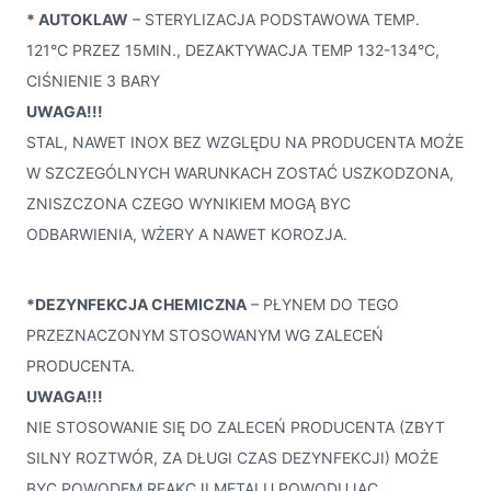
* AUTOKLAW
– STERYLIZACJA PODSTAWOWA TEMP.
121°C PRZEZ 15MIN., DEZAKTYWACJA TEMP 132-134°C,
CIŚNIENIE 3 BARY
UWAGA!!!
STAL, NAWET INOX BEZ WZGLĘDU NA PRODUCENTA MOŻE
W SZCZEGÓLNYCH WARUNKACH ZOSTAĆ USZKODZONA,
ZNISZCZONA CZEGO WYNIKIEM MOGĄ BYC
ODBARWIENIA, WŻERY A NAWET KOROZJA.
*DEZYNFEKCJA CHEMICZNA
– PŁYNEM DO TEGO
PRZEZNACZONYM STOSOWANYM WG ZALECEŃ
PRODUCENTA.
UWAGA!!!
NIE STOSOWANIE SIĘ DO ZALECEŃ PRODUCENTA (ZBYT
SILNY ROZTWÓR, ZA DŁUGI CZAS DEZYNFEKCJI) MOŻE
BYC POWODEM REAKCJI METALU POWODUJĄC