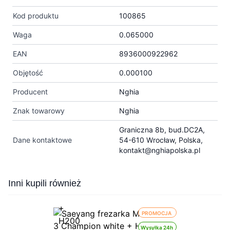
Kod produktu
100865
Waga
0.065000
EAN
8936000922962
Objętość
0.000100
Producent
Nghia
Znak towarowy
Nghia
Graniczna 8b, bud.DC2A,
Dane kontaktowe
54-610 Wrocław, Polska,
kontakt@nghiapolska.pl
Press to skip carousel
Inni kupili również
PROMOCJA
Wysyłka 24h