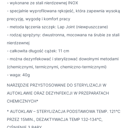
- wykonane ze stali nierdzewnej INOX
- specjalnie wyprofilowana rękojeść, która zapewnia wysoką
precyzję, wygodę i komfort pracy
- metoda łączenia szczęk: Lap Joint (niewpuszczane)
- rodzaj sprężyny: dwustronna, mocowana na śrubie ze stali
nierdzewnej
- całkowita długość cążek: 11 cm
- można dezynfekować i sterylizować dowolnymi metodami
(chemicznymi, termicznymi, chemiczno-termicznymi)
- waga: 40g
NARZĘDZIE PRZYSTOSOWANE DO STERYLIZACJI W
AUTOKLAWIE ORAZ DEZYNFEKCJI W PRZEPARATACH
CHEMICZNYCH*
* AUTOKLAW – STERYLIZACJA PODSTAWOWA TEMP. 121°C
PRZEZ 15MIN., DEZAKTYWACJA TEMP 132-134°C,
CIŚNIENIE 3 BARY