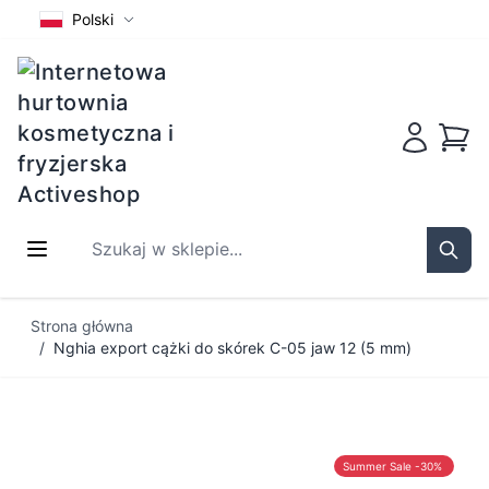
Polski
Koszy
Szukaj w sklepie...
Sear
Przejdź do treści
Strona główna
/
Nghia export cążki do skórek C-05 jaw 12 (5 mm)
Summer Sale -30%