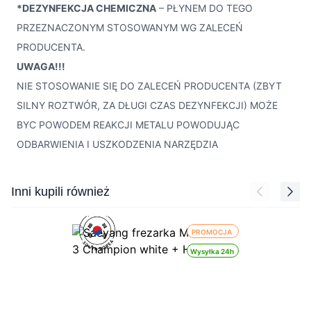
*DEZYNFEKCJA CHEMICZNA
– PŁYNEM DO TEGO
PRZEZNACZONYM STOSOWANYM WG ZALECEŃ
PRODUCENTA.
UWAGA!!!
NIE STOSOWANIE SIĘ DO ZALECEŃ PRODUCENTA (ZBYT
SILNY ROZTWÓR, ZA DŁUGI CZAS DEZYNFEKCJI) MOŻE
BYC POWODEM REAKCJI METALU POWODUJĄC
ODBARWIENIA I USZKODZENIA NARZĘDZIA
Press to skip carousel
Inni kupili również
PROMOCJA
Wysyłka 24h