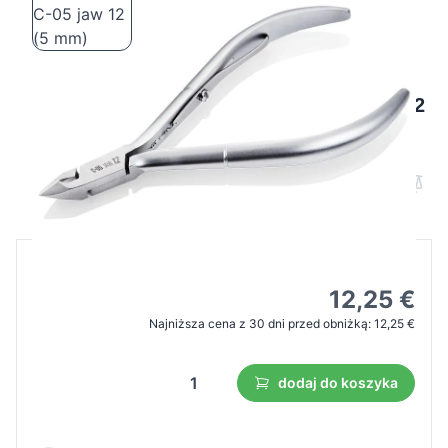
Nghia export cążki do skórek C-05 jaw 12
(5 mm)
Cena B2B
Cena detaliczna
17,49 €
12,25 €
Najniższa cena z 30 dni przed obniżką:
12,25 €
dodaj do koszyka