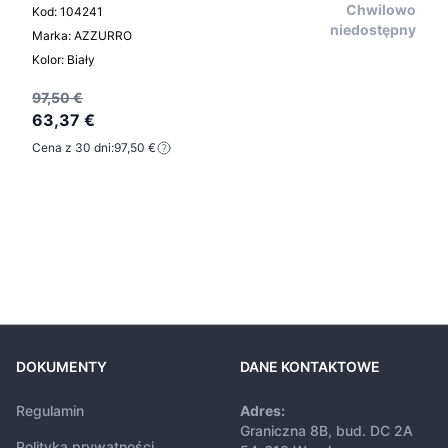
Chwilowo
Kod: 104241
niedostępny
Marka: AZZURRO
Kolor: Biały
97,50 €
63,37 €
Cena z 30 dni:
97,50 €
DOKUMENTY
DANE KONTAKTOWE
Regulamin
Adres:
Graniczna 8B, bud. DC 2A
Polityka prywatności