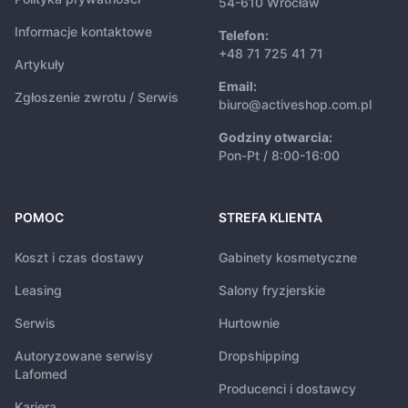
54-610 Wrocław
Informacje kontaktowe
Telefon:
+48 71 725 41 71
Artykuły
Email:
Zgłoszenie zwrotu / Serwis
biuro@activeshop.com.pl
Godziny otwarcia:
Pon-Pt / 8:00-16:00
POMOC
STREFA KLIENTA
Koszt i czas dostawy
Gabinety kosmetyczne
Leasing
Salony fryzjerskie
Serwis
Hurtownie
Autoryzowane serwisy
Dropshipping
Lafomed
Producenci i dostawcy
Kariera